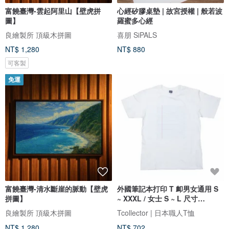
富饒臺灣-雲起阿里山【壁虎拼
心經矽膠桌墊 | 故宮授權 | 般若波
圖】
羅蜜多心經
良繪製所 頂級木拼圖
喜朋 SiPALS
NT$ 1,280
NT$ 880
可客製
免運
富饒臺灣-清水斷崖的脈動【壁虎
外國筆記本打印 T 卹男女通用 S
拼圖】
~ XXXL / 女士 S ~ L 尺寸
Tcollector
良繪製所 頂級木拼圖
Tcollector | 日本職人T恤
NT$ 1,280
NT$ 702