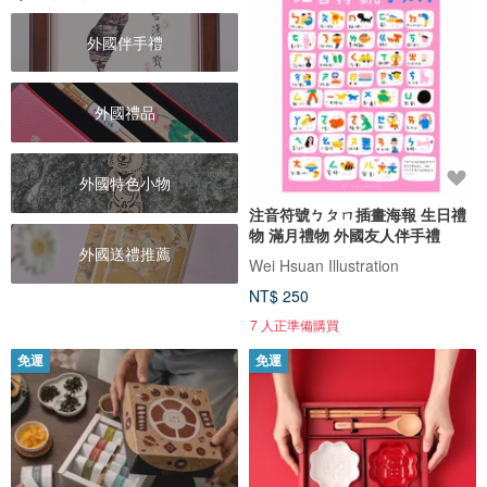
外國伴手禮
外國禮品
外國特色小物
注音符號ㄅㄆㄇ插畫海報 生日禮
物 滿月禮物 外國友人伴手禮
外國送禮推薦
Wei Hsuan Illustration
NT$ 250
7 人正準備購買
免運
免運