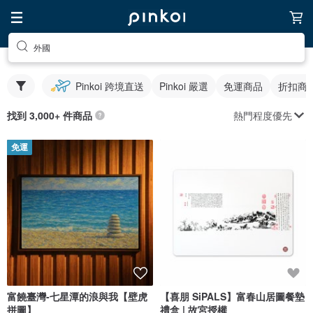
外國
Pinkoi 跨境直送
Pinkoi 嚴選
免運商品
折扣商
熱門程度優先
找到 3,000+ 件商品
免運
富饒臺灣-七星潭的浪與我【壁虎
【喜朋 SiPALS】富春山居圖餐墊
拼圖】
禮盒 | 故宮授權