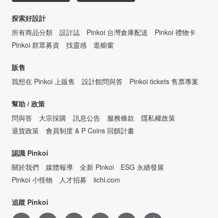
探索好設計
所有商品分類
設計誌
Pinkoi 台灣倉庫配送
Pinkoi 禮物卡
Pinkoi 群眾募資
找靈感
逛櫥窗
販售
我想在 Pinkoi 上販售
設計館問與答
Pinkoi tickets 售票專案
幫助 / 政策
問與答
大宗採購
訊息公告
服務條款
隱私權政策
退貨政策
會員制度 & P Coins 回饋計畫
認識 Pinkoi
關於我們
媒體報導
全新 Pinkoi
ESG 永續發展
Pinkoi 小怪物
人才招募
iichi.com
追蹤 Pinkoi