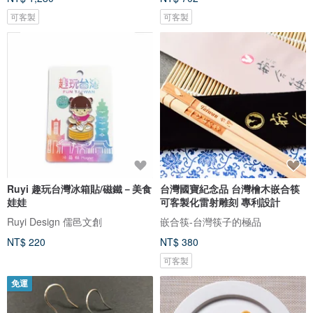
可客製
可客製
Ruyi 趣玩台灣冰箱貼/磁鐵－美食
台灣國寶紀念品 台灣檜木嵌合筷
娃娃
可客製化雷射雕刻 專利設計
Ruyi Design 儒邑文創
嵌合筷-台灣筷子的極品
NT$ 220
NT$ 380
可客製
免運