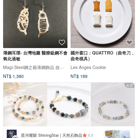
薄鋼耳環- 台灣地圖 醫療級鋼不會
國外窗口：QUATTRO（曲奇刀，
氧化過敏
曲奇模具）
Magi-Steel鋼之藝薄鋼飾品 故宮授權聯名商品 台灣設計製造
Les Anges Cookie
NT$ 1,380
NT$ 189
推廣
星河耀眼 ShiningStar | 天然石飾品
5.0