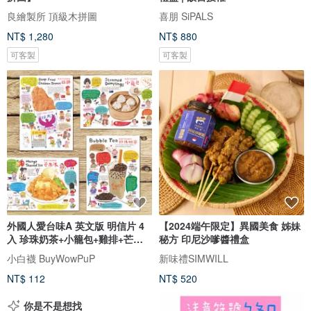
良繪製所 頂級木拼圖
喜朋 SiPALS
NT$ 1,280
NT$ 880
可客製
可客製
外國人愛台味A 英文版 明信片 4
【2024端午限定】異國美食 姊妹
入 珍珠奶茶+小籠包+雞排+芒果
秘方 印尼沙嗲醬禮盒
冰
小白襪 BuyWowPuP
新味禮SIMWILL
NT$ 112
NT$ 520
你是不是想找