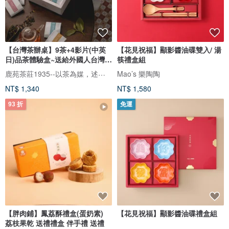
【台灣茶辦桌】9茶+4影片(中英
【花見祝福】顯影醬油碟雙入/ 湯
日)品茶體驗盒~送給外國人台灣伴
筷禮盒組
手
鹿苑茶莊1935--以茶為媒，述說台灣島嶼的故事與溫暖
Mao’s 樂陶陶
NT$ 1,340
NT$ 1,580
93 折
免運
【胖肉鋪】鳳荔酥禮盒(蛋奶素)
【花見祝福】顯影醬油碟禮盒組
荔枝果乾 送禮禮盒 伴手禮 送禮