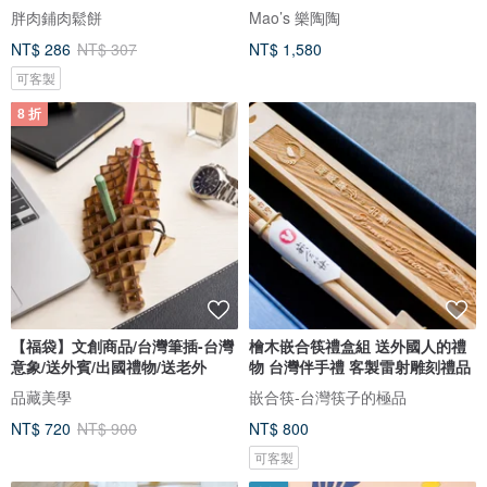
胖肉鋪肉鬆餅
Mao’s 樂陶陶
NT$ 286
NT$ 307
NT$ 1,580
可客製
8 折
【福袋】文創商品/台灣筆插-台灣
檜木嵌合筷禮盒組 送外國人的禮
意象/送外賓/出國禮物/送老外
物 台灣伴手禮 客製雷射雕刻禮品
品藏美學
嵌合筷-台灣筷子的極品
NT$ 720
NT$ 900
NT$ 800
可客製