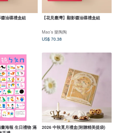
影醬油碟禮盒組
【花見臺灣】顯影醬油碟禮盒組
Mao’s 樂陶陶
US$ 70.38
畫海報 生日禮物 滿
2026 中秋覓月禮盒(附贈精美提袋)
伴手禮