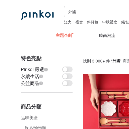
短夾
禮盒
斜背包
中秋禮盒
錢包
主題企劃
時尚潮流
特色亮點
找到 3,000+ 件 “
外國
” 商
Pinkoi 嚴選
永續生活
公益商品
商品分類
品味美食
飲品/沖泡類