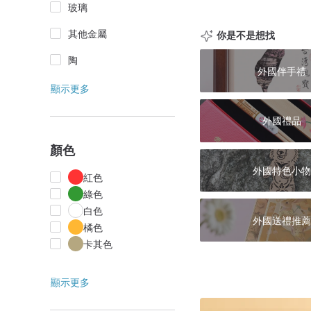
玻璃
其他金屬
你是不是想找
陶
外國伴手禮
顯示更多
外國禮品
顏色
外國特色小物
紅色
綠色
白色
外國送禮推薦
橘色
卡其色
顯示更多