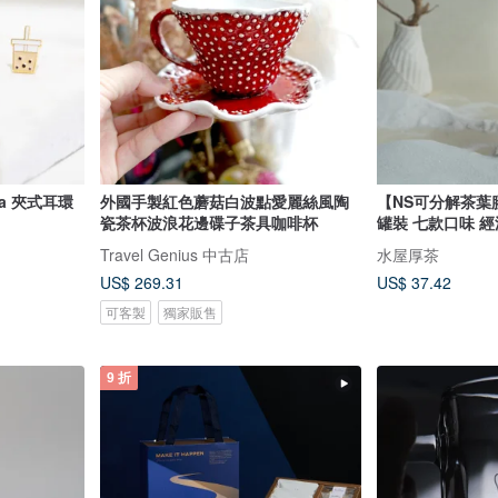
tea 夾式耳環
外國手製紅色蘑菇白波點愛麗絲風陶
【NS可分解茶葉膠囊
瓷茶杯波浪花邊碟子茶具咖啡杯
罐裝 七款口味 
Travel Genius 中古店
水屋厚茶
US$ 269.31
US$ 37.42
可客製
獨家販售
9 折