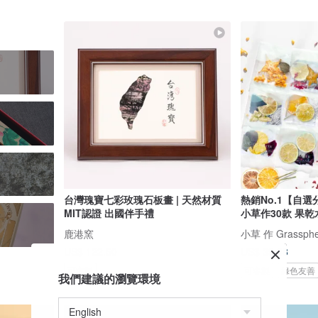
台灣瑰寶七彩玫瑰石板畫 | 天然材質
熱銷No.1【自選
MIT認證 出國伴手禮
小草作30款 果乾
鹿港窯
小草 作 Grassphe
US$ 122.50
US$ 39.38
可客製
可客製
綠色友善
我們建議的瀏覽環境