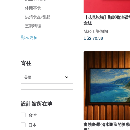
休閒零食
烘焙食品/甜點
【花見祝福】顯影醬油碟雙
盒組
烹調料理
Mao’s 樂陶陶
顯示更多
US$ 70.38
寄往
美國
設計館所在地
台灣
富饒臺灣-清水斷崖的脈
日本
圖】