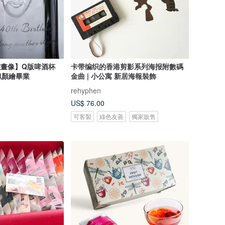
朋友畫像】Q版啤酒杯
卡带编织的香港剪影系列海报附數碼
似顏繪畢業
金曲 | 小公寓 新居海報裝飾
rehyphen
US$ 76.00
可客製
綠色友善
獨家販售