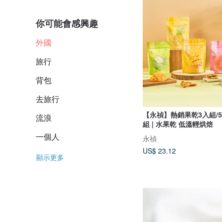
你可能會感興趣
外國
旅行
背包
去旅行
【永禎】熱銷果乾3入組/5
流浪
組 | 水果乾 低溫輕烘焙
一個人
永禎
US$ 23.12
顯示更多