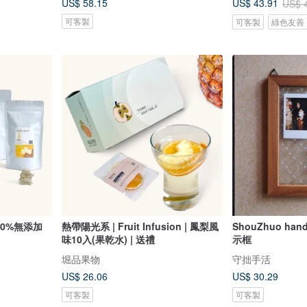
US$ 58.15
US$ 43.91
US$ 
可客製
可客製
綠色友善
100%無添加
熱帶陽光系 | Fruit Infusion | 鳳梨風
ShouZhuo ha
味10入(果乾水) | 送禮
示框
堀品果物
守拙手活
US$ 26.06
US$ 30.29
可客製
可客製