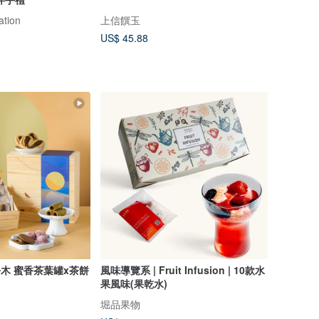
ation
上信饌玉
US$ 45.88
松木 蜜香茶葉罐x茶餅
風味導覽系 | Fruit Infusion | 10款水
果風味(果乾水)
堀品果物