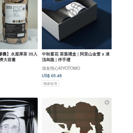
】水屋厚茶 35入
中秋窗花 茶葉禮盒 | 阿里山金萱 x 凍
經濟大容量
頂烏龍 | 伴手禮
清友明心KIYOTOMO
US$ 65.48
獨家販售