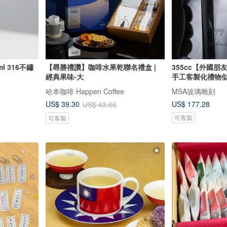
【尋勝禮讚】咖啡水果乾聯名禮盒 |
355cc【外國
經典果味-大
手工客製化禮物
哈本咖啡 Happen Coffee
MSA玻璃雕刻
US$ 177.28
US$ 39.30
US$ 43.66
可客製
可客製