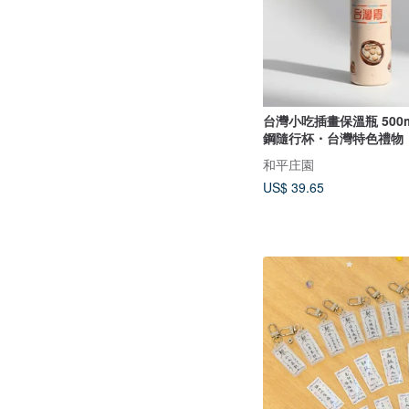
台灣小吃插畫保溫瓶 500ml 316不鏽
鋼隨行杯・台灣特色禮物
和平庄園
US$ 39.65