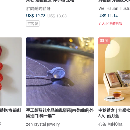
胖肉鋪肉鬆餅
Wei Hsuan Illustr
US$ 11.14
US$ 12.73
US$ 13.68
7 人正準備購買
可客製
88 折
禮物/春節刺
手工製藍針水晶編織頸繩|南美蠟繩|外
中秋禮盒 | 方韻
國進口|獨一無二
8入_皓月藍
屋
zen crystal jewelry
心茶 XiiNCha