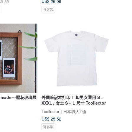
US$ 26.06
49.89
可客製
ndmade---壓花玻璃展
外國筆記本打印 T 卹男女通用 S ~
XXXL / 女士 S ~ L 尺寸 Tcollector
Tcollector | 日本職人T恤
US$ 25.52
可客製