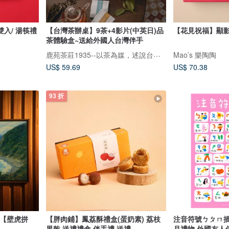
入/ 湯筷禮
【台灣茶辦桌】9茶+4影片(中英日)品
【花見祝福】顯
茶體驗盒~送給外國人台灣伴手
鹿苑茶莊1935--以茶為媒，述說台灣島嶼的故事與溫暖
Mao’s 樂陶陶
US$ 59.69
US$ 70.38
93 折
動【壁虎拼
【胖肉鋪】鳳荔酥禮盒(蛋奶素) 荔枝
注音符號ㄅㄆㄇ插
果乾 送禮禮盒 伴手禮 送禮
月禮物 外國友人