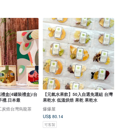
禮盒(4罐裝禮盒)/台
【元氣水果飲】50入自選免運組 台灣
手禮.日本最
果乾水 低溫烘焙 果乾 果乾水
手工炭焙台灣烏龍茶
爆爆屋
US$ 80.14
可客製