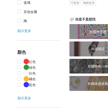
玻璃
可客製
獨家販售
其他金屬
你是不是想找
陶
顯示更多
外國伴手禮
外國禮品
顏色
紅色
外國特色小物
綠色
白色
橘色
外國送禮推薦
藍色
顯示更多