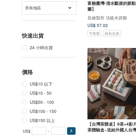
富饒臺灣-清水斷崖的脈
所有地區
圖】
良繪製所 頂級木拼圖
US$ 57.02
可客製
綠色友善
快速出貨
24 小時出貨
價格
US$10 以下
US$10 - 50
US$50 - 100
US$100 - 150
US$150 以上
【台灣茶辦桌】9茶+4影片
茶體驗盒~送給外國人台
US$
-