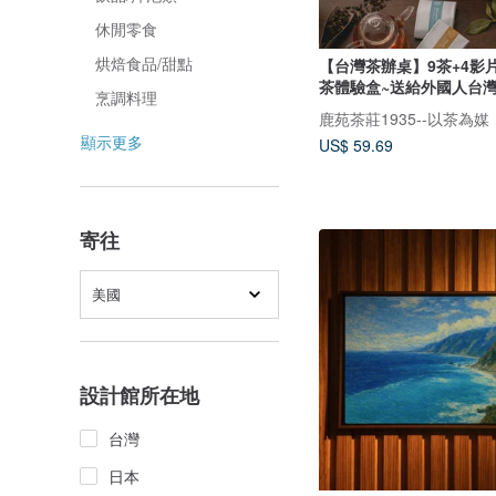
休閒零食
烘焙食品/甜點
【台灣茶辦桌】9茶+4影片
茶體驗盒~送給外國人台
烹調料理
顯示更多
US$ 59.69
寄往
美國
設計館所在地
台灣
日本