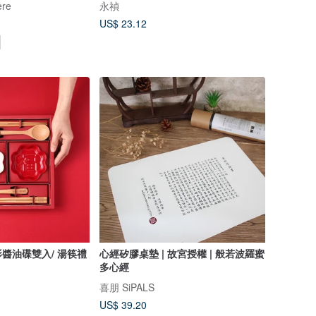
re
永禎
US$ 23.12
醬油碟雙入/ 湯筷禮
心經矽膠桌墊 | 故宮授權 | 般若波羅蜜
多心經
喜朋 SiPALS
US$ 39.20