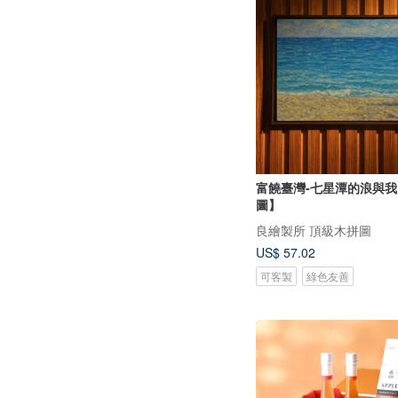
富饒臺灣-七星潭的浪與
圖】
良繪製所 頂級木拼圖
US$ 57.02
可客製
綠色友善