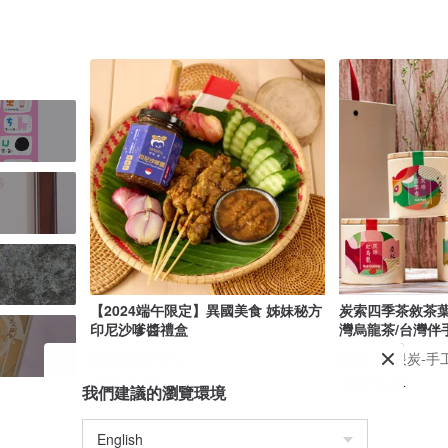
【2024端午限定】異國美食 姊妹秘方
炭索四季茶敘茶葉
印尼沙嗲醬禮盒
灣烏龍茶/台灣伴
新味禮SIMWILL
炭紀 | 龍眼炭-
US$ 17.16
US$ 74.84
我們建議的瀏覽環境