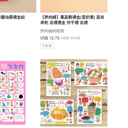
影醬油碟禮盒組
【胖肉鋪】鳳荔酥禮盒(蛋奶素) 荔枝
果乾 送禮禮盒 伴手禮 送禮
胖肉鋪肉鬆餅
US$ 12.73
US$ 13.68
可客製