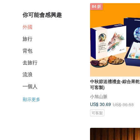
84 折
你可能會感興趣
外國
旅行
背包
去旅行
流浪
中秋節送禮禮盒-綜合果乾禮
一個人
可客製)
小旭山脈
顯示更多
US$ 30.69
US$ 36.53
可客製