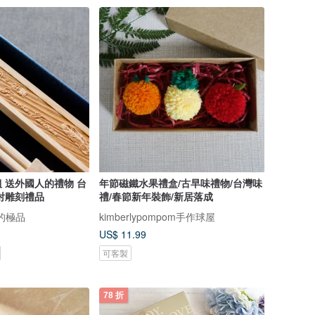
 送外國人的禮物 台
年節磁鐵水果禮盒/古早味禮物/台灣味
射雕刻禮品
禮/春節新年裝飾/新居落成
的極品
kimberlypompom手作球屋
US$ 11.99
可客製
78 折