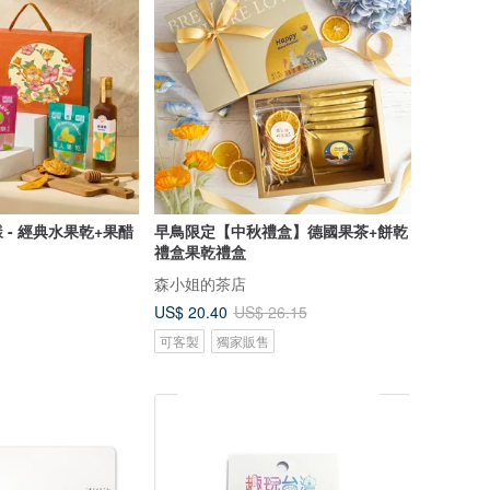
 - 經典水果乾+果醋
早鳥限定【中秋禮盒】德國果茶+餅乾
禮盒果乾禮盒
森小姐的茶店
US$ 20.40
US$ 26.15
可客製
獨家販售