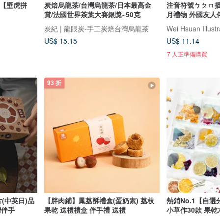
動【壁虎拼
炭焙烏龍茶/台灣烏龍茶/日本最高金
注音符號ㄅㄆㄇ插
賞/法國世界茶葉大賽銀獎~50克
月禮物 外國友人
炭紀 | 龍眼炭-手工炭焙台灣烏龍茶
Wei Hsuan Illustr
US$ 15.15
US$ 11.14
7 人正準備購買
93 折
(中英日)品
【胖肉鋪】鳳荔酥禮盒(蛋奶素) 荔枝
熱銷No.1【自選
灣伴手
果乾 送禮禮盒 伴手禮 送禮
小草作30款 果乾