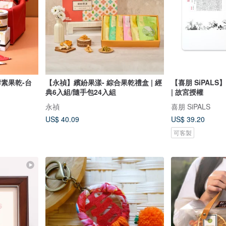
素果乾-台
【永禎】繽紛果漾- 綜合果乾禮盒 | 經
【喜朋 SiPAL
典6入組/隨手包24入組
| 故宮授權
永禎
喜朋 SiPALS
US$ 40.09
US$ 39.20
可客製