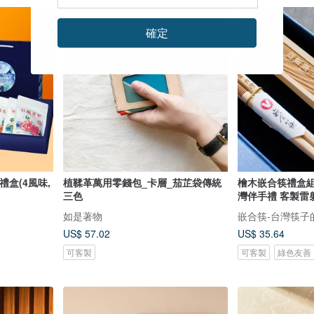
確定
盒(4風味,
植鞣革萬用零錢包_卡層_茄芷袋傳統
檜木嵌合筷禮盒組
三色
灣伴手禮 客製雷
如是著物
嵌合筷-台灣筷子
US$ 57.02
US$ 35.64
可客製
可客製
綠色友善