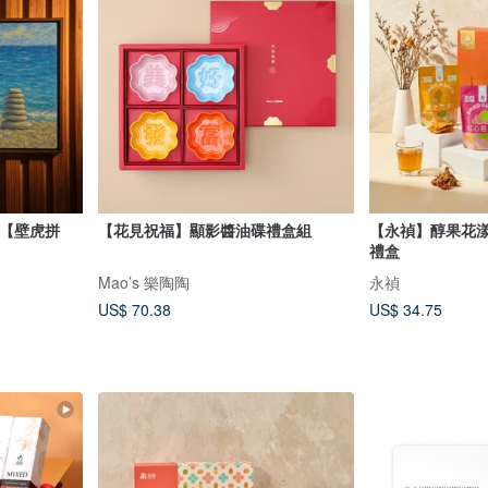
我【壁虎拼
【花見祝福】顯影醬油碟禮盒組
【永禎】醇果花漾
禮盒
Mao’s 樂陶陶
永禎
US$ 70.38
US$ 34.75