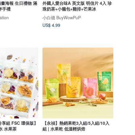
畫海報 生日禮物 滿
外國人愛台味A 英文版 明信片 4入 珍
伴手禮
珠奶茶+小籠包+雞排+芒果冰
ation
小白襪 BuyWowPuP
US$ 4.99
分享組 FSC 環保版】
【永禎】熱銷果乾3入組/5入組/10入
水 水果茶
組 | 水果乾 低溫輕烘焙