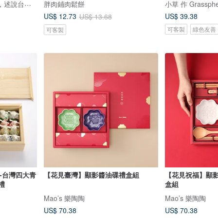
鹿苑茶莊1935--以茶為媒，述說台灣島嶼的故事與溫暖
胖肉鋪肉鬆餅
小草 作 Grassphe
US$ 39.38
US$ 12.73
US$ 13.68
可客製
綠色友善
可客製
-台灣四大青
【花見臺灣】顯影醬油碟禮盒組
【花見祝福】顯影
禮
盒組
Mao’s 樂陶陶
Mao’s 樂陶陶
US$ 70.38
US$ 70.38