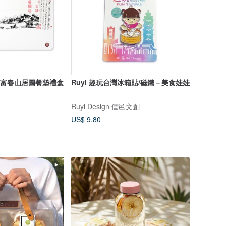
S】富春山居圖餐墊禮盒
Ruyi 趣玩台灣冰箱貼/磁鐵－美食娃娃
Ruyi Design 儒邑文創
US$ 9.80