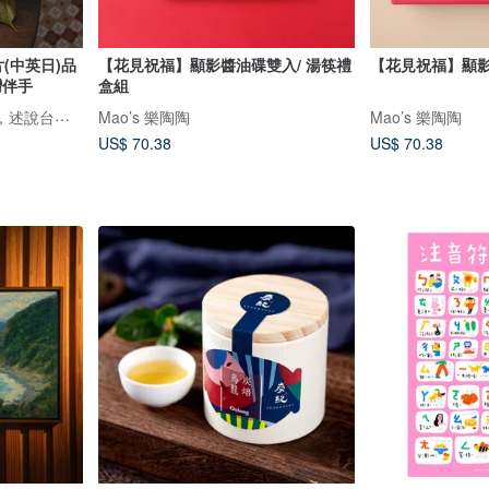
(中英日)品
【花見祝福】顯影醬油碟雙入/ 湯筷禮
【花見祝福】顯
灣伴手
盒組
鹿苑茶莊1935--以茶為媒，述說台灣島嶼的故事與溫暖
Mao’s 樂陶陶
Mao’s 樂陶陶
US$ 70.38
US$ 70.38