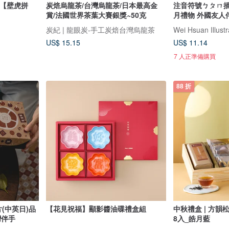
動【壁虎拼
炭焙烏龍茶/台灣烏龍茶/日本最高金
注音符號ㄅㄆㄇ插
賞/法國世界茶葉大賽銀獎~50克
月禮物 外國友人
炭紀 | 龍眼炭-手工炭焙台灣烏龍茶
Wei Hsuan Illustr
US$ 15.15
US$ 11.14
7 人正準備購買
88 折
(中英日)品
【花見祝福】顯影醬油碟禮盒組
中秋禮盒 | 方韻
灣伴手
8入_皓月藍