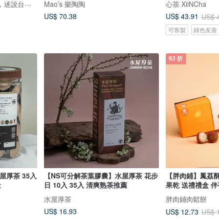
鹿苑茶莊1935--以茶為媒，述說台灣島嶼的故事與溫暖
Mao’s 樂陶陶
心茶 XiiNCha
US$ 70.38
US$ 43.91
US$ 
可客製
綠色友善
93 折
茶 35入
【NS可分解茶葉膠囊】水屋厚茶 花步
【胖肉鋪】鳳荔酥
量
日 10入 35入 清爽熟茶推薦
果乾 送禮禮盒 伴
水屋厚茶
胖肉鋪肉鬆餅
US$ 16.93
US$ 12.73
US$ 