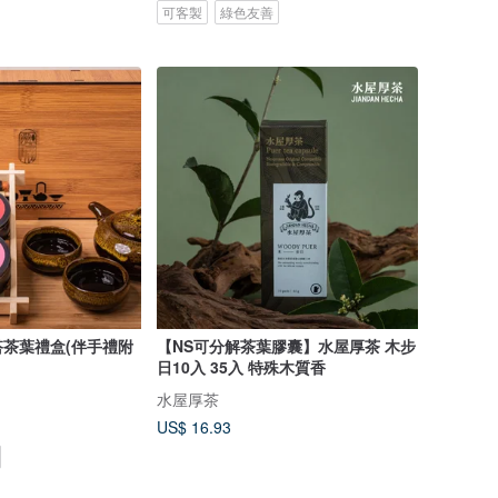
可客製
綠色友善
茶葉禮盒(伴手禮附
【NS可分解茶葉膠囊】水屋厚茶 木步
日10入 35入 特殊木質香
水屋厚茶
US$ 16.93