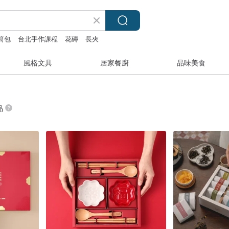
筒包
台北手作課程
花磚
長夾
風格文具
居家餐廚
品味美食
品