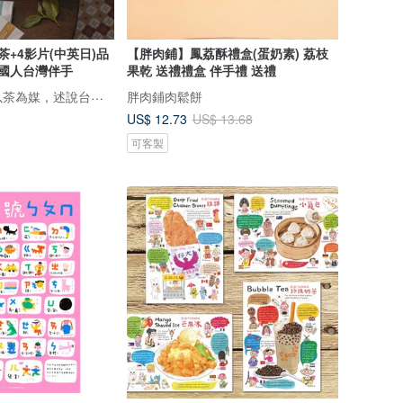
+4影片(中英日)品
【胖肉鋪】鳳荔酥禮盒(蛋奶素) 荔枝
國人台灣伴手
果乾 送禮禮盒 伴手禮 送禮
鹿苑茶莊1935--以茶為媒，述說台灣島嶼的故事與溫暖
胖肉鋪肉鬆餅
US$ 12.73
US$ 13.68
可客製