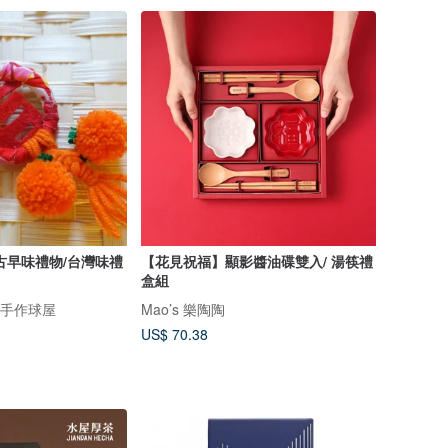
古早味禮物/台灣味禮
【花見祝福】顯影醬油碟雙入/ 湯筷禮
盒組
pom手作球屋
Mao’s 樂陶陶
US$ 70.38