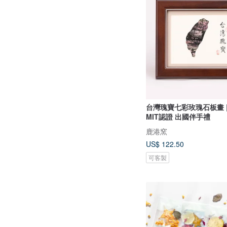
台灣瑰寶七彩玫瑰石板畫 
MIT認證 出國伴手禮
鹿港窯
US$ 122.50
可客製