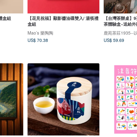
禮盒組
【花見祝福】顯影醬油碟雙入/ 湯筷禮
【台灣茶辦桌】9茶
盒組
茶體驗盒~送給外
Mao’s 樂陶陶
US$ 70.38
US$ 59.69