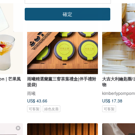
確定
ion | 芒果風
雨曦精選蘭薰三窨茶葉禮盒(伴手禮附
大吉大利鑰匙圈/
提袋)
物
雨曦
kimberlypom
US$ 43.66
US$ 17.38
可客製
綠色友善
可客製