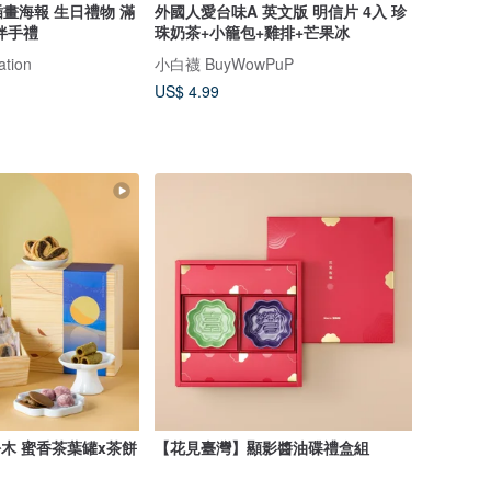
畫海報 生日禮物 滿
外國人愛台味A 英文版 明信片 4入 珍
伴手禮
珠奶茶+小籠包+雞排+芒果冰
ation
小白襪 BuyWowPuP
US$ 4.99
松木 蜜香茶葉罐x茶餅
【花見臺灣】顯影醬油碟禮盒組