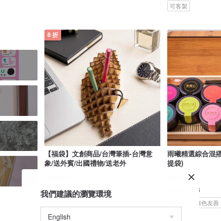
可客製
8 折
【福袋】文創商品/台灣筆插-台灣意
雨曦精選綜合混搭
象/送外賓/出國禮物/送老外
提袋)
品藏美學
雨曦
US$ 70.38
US$ 32.08
US$ 40.09
我們建議的瀏覽環境
可客製
綠色友善