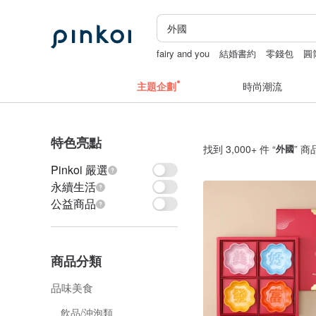
fairy and you
結婚書約
零錢包
圓
apple watch 錶帶
主題企劃
時尚潮流
特色亮點
找到 3,000+ 件 “
外國
” 商
Pinkoi 嚴選
永續生活
公益商品
商品分類
品味美食
飲品/沖泡類