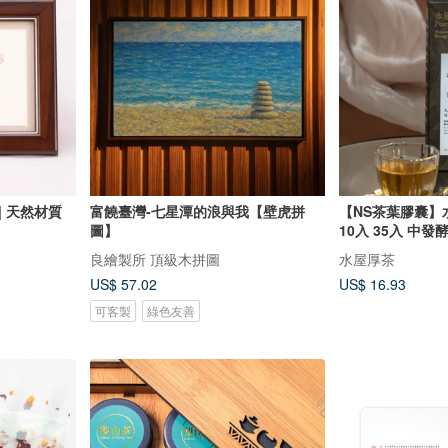
| 天然材質
富饒臺灣-七星潭的浪與我【壁虎拼
【NS茶葉膠囊】
圖】
10入 35入 中發
良繪製所 頂級木拼圖
水屋厚茶
US$ 57.02
US$ 16.93
可客製
綠色友善