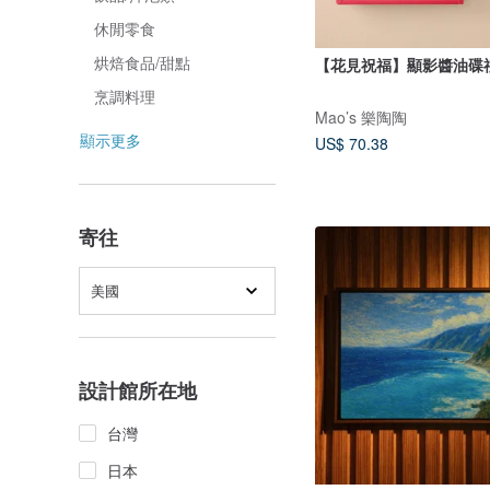
休閒零食
烘焙食品/甜點
【花見祝福】顯影醬油碟
烹調料理
Mao’s 樂陶陶
顯示更多
US$ 70.38
寄往
美國
設計館所在地
台灣
日本