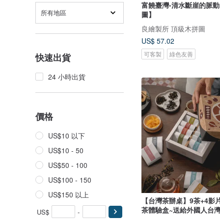
富饒臺灣-清水斷崖的脈
所有地區
圖】
良繪製所 頂級木拼圖
US$ 57.02
可客製
綠色友善
快速出貨
24 小時出貨
價格
US$10 以下
US$10 - 50
US$50 - 100
US$100 - 150
US$150 以上
【台灣茶辦桌】9茶+4影片
茶體驗盒~送給外國人台
US$
-