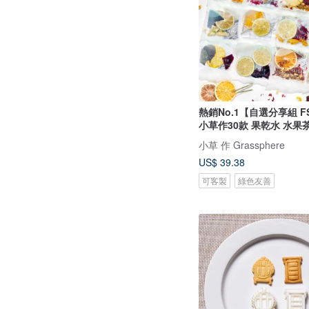
熱銷No.1【自選分享組 F
小草作30款 果乾水 水果
小草 作 Grassphere
US$ 39.38
可客製
綠色友善