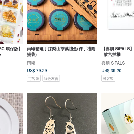
SC 環保版】
雨曦精選手採梨山茶葉禮盒(伴手禮附
【喜朋 SiPAL
茶
提袋)
| 故宮授權
雨曦
喜朋 SiPALS
US$ 79.29
US$ 39.20
可客製
綠色友善
可客製