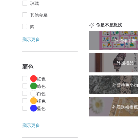
玻璃
其他金屬
你是不是想找
陶
顯示更多
外國伴手禮
外國禮品
顏色
紅色
外國特色小物
綠色
白色
橘色
外國送禮推薦
藍色
顯示更多