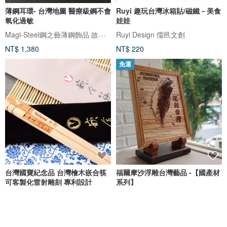
薄鋼耳環- 台灣地圖 醫療級鋼不會
Ruyi 趣玩台灣冰箱貼/磁鐵－美食
氧化過敏
娃娃
Magi-Steel鋼之藝薄鋼飾品 故宮授權聯名商品 台灣設計製造
Ruyi Design 儒邑文創
NT$ 1,380
NT$ 220
免運
台灣國寶紀念品 台灣檜木嵌合筷
福爾摩沙浮雕台灣藝品 -【國產材
可客製化雷射雕刻 專利設計
系列】
嵌合筷-台灣筷子的極品
IMCNC-Sylvia
NT$ 380
NT$ 15,800
可客製
可客製