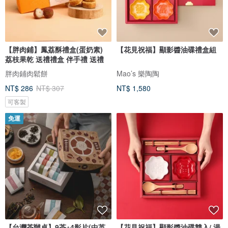
【胖肉鋪】鳳荔酥禮盒(蛋奶素)
【花見祝福】顯影醬油碟禮盒組
荔枝果乾 送禮禮盒 伴手禮 送禮
胖肉鋪肉鬆餅
Mao’s 樂陶陶
NT$ 286
NT$ 307
NT$ 1,580
可客製
免運
【台灣茶辦桌】9茶+4影片(中英
【花見祝福】顯影醬油碟雙入/ 湯