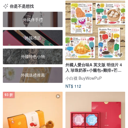
你是不是想找
外國伴手禮
外國禮品
外國特色小物
外國人愛台味A 英文版 明信片 4
入 珍珠奶茶+小籠包+雞排+芒果
外國送禮推薦
冰
小白襪 BuyWowPuP
NT$ 112
93 折