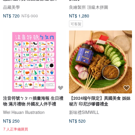
品藏美學
良繪製所 頂級木拼圖
NT$ 720
NT$ 900
NT$ 1,280
可客製
注音符號ㄅㄆㄇ插畫海報 生日禮
【2024端午限定】異國美食 姊妹
物 滿月禮物 外國友人伴手禮
秘方 印尼沙嗲醬禮盒
Wei Hsuan Illustration
新味禮SIMWILL
NT$ 250
NT$ 520
7 人正準備購買