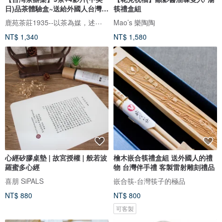
日)品茶體驗盒~送給外國人台灣伴
筷禮盒組
手
鹿苑茶莊1935--以茶為媒，述說台灣島嶼的故事與溫暖
Mao’s 樂陶陶
NT$ 1,340
NT$ 1,580
心經矽膠桌墊 | 故宮授權 | 般若波
檜木嵌合筷禮盒組 送外國人的禮
羅蜜多心經
物 台灣伴手禮 客製雷射雕刻禮品
喜朋 SiPALS
嵌合筷-台灣筷子的極品
NT$ 880
NT$ 800
可客製