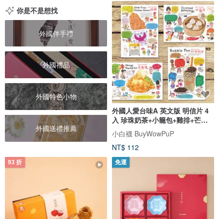
你是不是想找
外國伴手禮
外國禮品
外國特色小物
外國人愛台味A 英文版 明信片 4
入 珍珠奶茶+小籠包+雞排+芒果
外國送禮推薦
冰
小白襪 BuyWowPuP
NT$ 112
93 折
免運