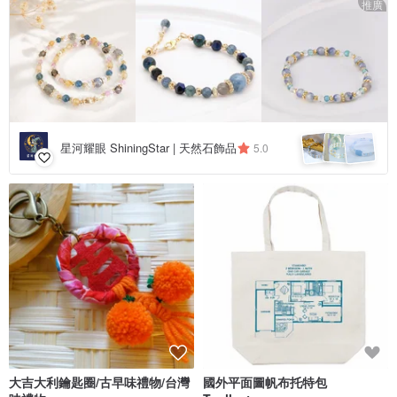
推廣
星河耀眼 ShiningStar | 天然石飾品
5.0
大吉大利鑰匙圈/古早味禮物/台灣
國外平面圖帆布托特包