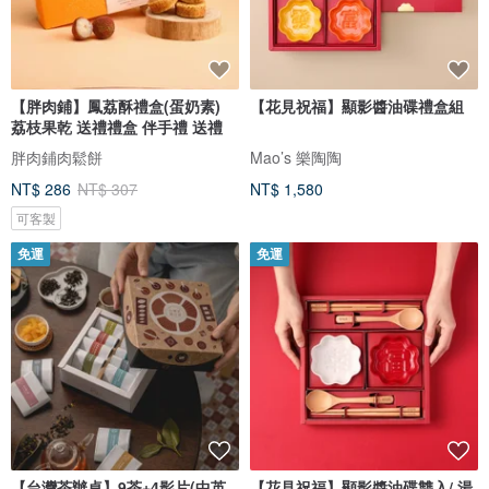
【胖肉鋪】鳳荔酥禮盒(蛋奶素)
【花見祝福】顯影醬油碟禮盒組
荔枝果乾 送禮禮盒 伴手禮 送禮
胖肉鋪肉鬆餅
Mao’s 樂陶陶
NT$ 286
NT$ 307
NT$ 1,580
可客製
免運
免運
【台灣茶辦桌】9茶+4影片(中英
【花見祝福】顯影醬油碟雙入/ 湯