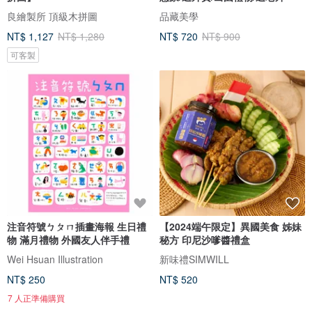
良繪製所 頂級木拼圖
品藏美學
NT$ 1,127
NT$ 1,280
NT$ 720
NT$ 900
可客製
注音符號ㄅㄆㄇ插畫海報 生日禮
【2024端午限定】異國美食 姊妹
物 滿月禮物 外國友人伴手禮
秘方 印尼沙嗲醬禮盒
Wei Hsuan Illustration
新味禮SIMWILL
NT$ 250
NT$ 520
7 人正準備購買