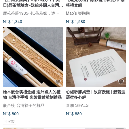
日)品茶體驗盒~送給外國人台灣伴
筷禮盒組
手
鹿苑茶莊1935--以茶為媒，述說台灣島嶼的故事與溫暖
Mao’s 樂陶陶
NT$ 1,340
NT$ 1,580
檜木嵌合筷禮盒組 送外國人的禮
心經矽膠桌墊 | 故宮授權 | 般若波
物 台灣伴手禮 客製雷射雕刻禮品
羅蜜多心經
嵌合筷-台灣筷子的極品
喜朋 SiPALS
NT$ 800
NT$ 880
可客製