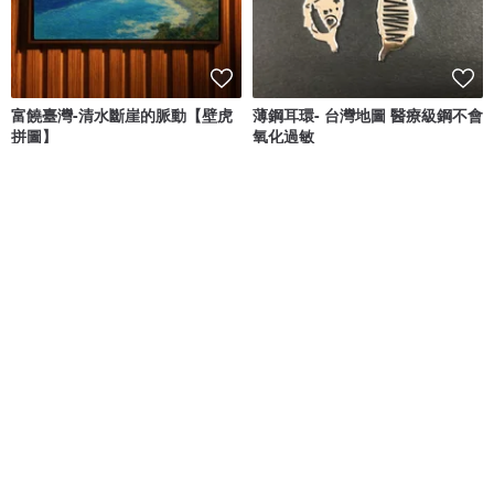
富饒臺灣-清水斷崖的脈動【壁虎
薄鋼耳環- 台灣地圖 醫療級鋼不會
拼圖】
氧化過敏
Magi-Steel鋼之藝薄鋼飾品 故宮授權聯名商品 台灣設計製造
良繪製所 頂級木拼圖
NT$ 1,280
NT$ 1,380
可客製