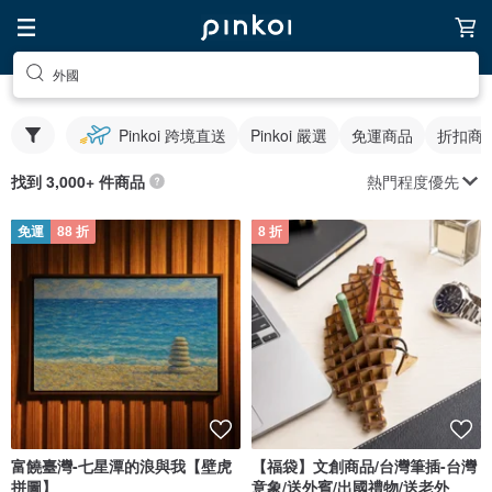
外國
Pinkoi 跨境直送
Pinkoi 嚴選
免運商品
折扣商
熱門程度優先
找到 3,000+ 件商品
免運
88 折
8 折
富饒臺灣-七星潭的浪與我【壁虎
【福袋】文創商品/台灣筆插-台灣
拼圖】
意象/送外賓/出國禮物/送老外