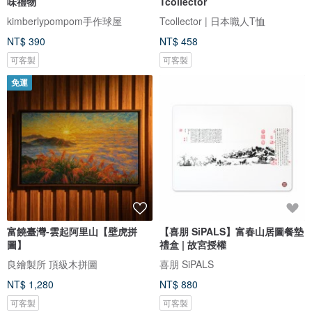
味禮物
Tcollector
kimberlypompom手作球屋
Tcollector | 日本職人T恤
NT$ 390
NT$ 458
可客製
可客製
免運
富饒臺灣-雲起阿里山【壁虎拼
【喜朋 SiPALS】富春山居圖餐墊
圖】
禮盒 | 故宮授權
良繪製所 頂級木拼圖
喜朋 SiPALS
NT$ 1,280
NT$ 880
可客製
可客製