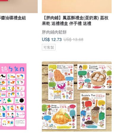
影醬油碟禮盒組
【胖肉鋪】鳳荔酥禮盒(蛋奶素) 荔枝
果乾 送禮禮盒 伴手禮 送禮
胖肉鋪肉鬆餅
US$ 12.73
US$ 13.68
可客製