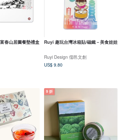
S】富春山居圖餐墊禮盒
Ruyi 趣玩台灣冰箱貼/磁鐵－美食娃娃
Ruyi Design 儒邑文創
US$ 9.80
9 折