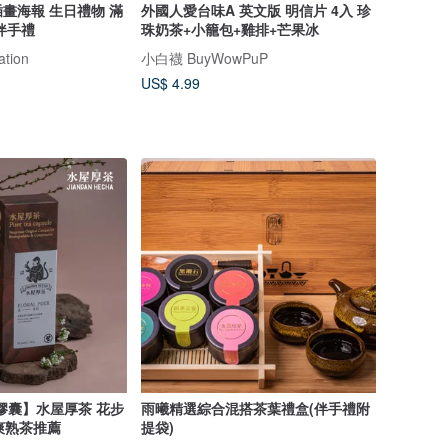
畫海報 生日禮物 滿
外國人愛台味A 英文版 明信片 4入 珍
伴手禮
珠奶茶+小籠包+雞排+芒果冰
ation
小白襪 BuyWowPuP
US$ 4.99
膠囊】水屋厚茶 花步
雨曦精選綜合混搭茶葉禮盒(伴手禮附
清爽熟茶推薦
提袋)