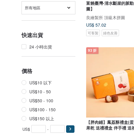
富饒臺灣-清水斷崖的脈
所有地區
圖】
良繪製所 頂級木拼圖
US$ 57.02
可客製
綠色友善
快速出貨
24 小時出貨
93 折
價格
US$10 以下
US$10 - 50
US$50 - 100
US$100 - 150
US$150 以上
【胖肉鋪】鳳荔酥禮盒(蛋
果乾 送禮禮盒 伴手禮 送
US$
-