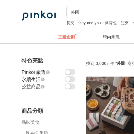
長夾
fairy and you
斜背包
短夾
主題企劃
時尚潮流
特色亮點
找到 3,000+ 件 “
外國
” 商
Pinkoi 嚴選
永續生活
公益商品
商品分類
品味美食
飲品/沖泡類