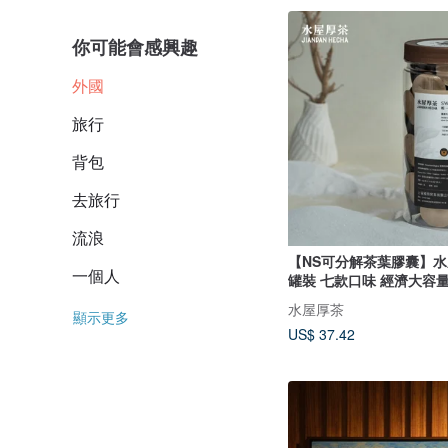
你可能會感興趣
外國
旅行
背包
去旅行
流浪
【NS可分解茶葉膠囊】水屋厚
一個人
罐裝 七款口味 經濟大容
水屋厚茶
顯示更多
US$ 37.42