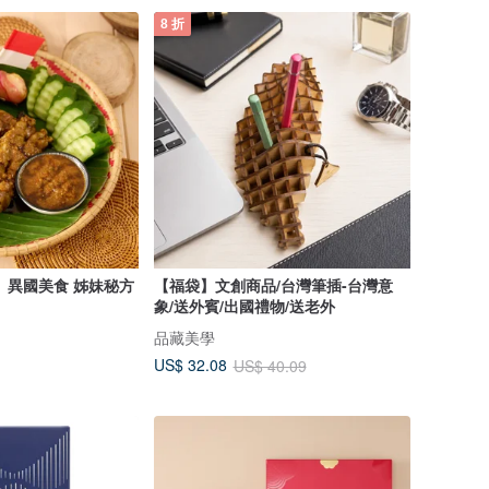
8 折
國美食 姊妹秘方
【福袋】文創商品/台灣筆插-台灣意
象/送外賓/出國禮物/送老外
品藏美學
US$ 32.08
US$ 40.09