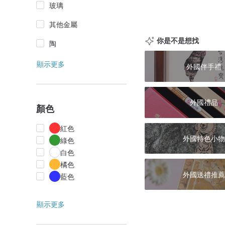
玻璃
其他金屬
你是不是想找
陶
顯示更多
外國伴手禮
外國禮品
顏色
紅色
外國特色小物
綠色
白色
橘色
外國送禮推薦
藍色
顯示更多