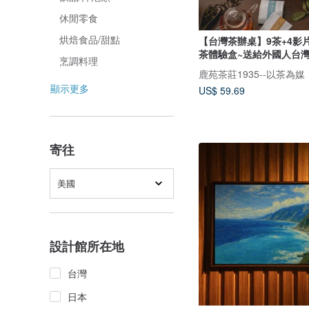
休閒零食
烘焙食品/甜點
【台灣茶辦桌】9茶+4影片
茶體驗盒~送給外國人台
烹調料理
顯示更多
US$ 59.69
寄往
美國
設計館所在地
台灣
日本