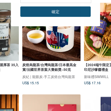
確定
茶 35入
炭焙烏龍茶/台灣烏龍茶/日本最高金
【2024端午限定】異
量
賞/法國世界茶葉大賽銀獎~50克
印尼沙嗲醬禮盒
炭紀 | 龍眼炭-手工炭焙台灣烏龍茶
新味禮SIMWILL
US$ 15.15
US$ 17.16