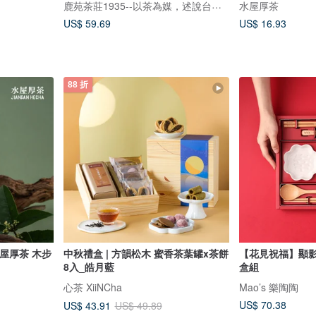
鹿苑茶莊1935--以茶為媒，述說台灣島嶼的故事與溫暖
水屋厚茶
US$ 59.69
US$ 16.93
88 折
屋厚茶 木步
中秋禮盒 | 方韻松木 蜜香茶葉罐x茶餅
【花見祝福】顯影
8入_皓月藍
盒組
心茶 XiiNCha
Mao’s 樂陶陶
US$ 70.38
US$ 43.91
US$ 49.89