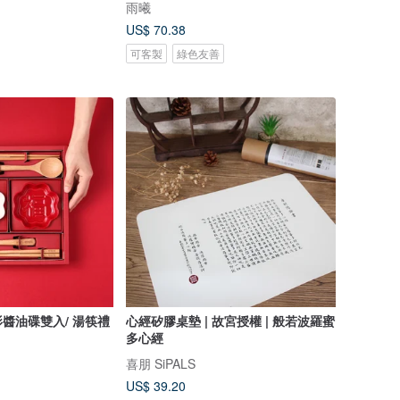
雨曦
US$ 70.38
可客製
綠色友善
醬油碟雙入/ 湯筷禮
心經矽膠桌墊 | 故宮授權 | 般若波羅蜜
多心經
喜朋 SiPALS
US$ 39.20