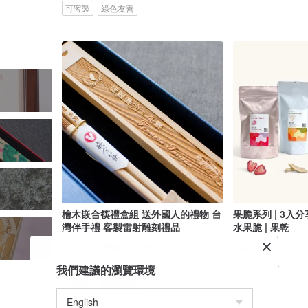
可客製
綠色友善
檜木嵌合筷禮盒組 送外國人的禮物 台
果脆系列 | 3入分
灣伴手禮 客製雷射雕刻禮品
水果脆 | 果乾
嵌合筷-台灣筷子的極品
堀品果物
US$ 35.64
US$ 18.94
我們建議的瀏覽環境
可客製
綠色友善