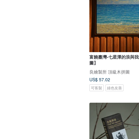
富饒臺灣-七星潭的浪與
圖】
良繪製所 頂級木拼圖
US$ 57.02
可客製
綠色友善