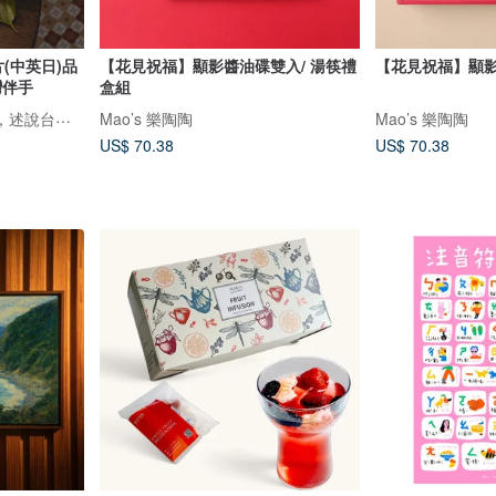
(中英日)品
【花見祝福】顯影醬油碟雙入/ 湯筷禮
【花見祝福】顯
灣伴手
盒組
鹿苑茶莊1935--以茶為媒，述說台灣島嶼的故事與溫暖
Mao’s 樂陶陶
Mao’s 樂陶陶
US$ 70.38
US$ 70.38