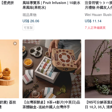
動【壁虎拼
風味導覽系 | Fruit Infusion | 10款水
注音符號ㄅㄆㄇ插
果風味(果乾水)
月禮物 外國友人
堀品果物
Wei Hsuan Illustr
US$ 26.06
US$ 11.14
可客製
7 人正準備購買
奶素) 荔枝
【台灣茶辦桌】9茶+4影片(中英日)品
【NS可分解茶葉
禮
茶體驗盒~送給外國人台灣伴手
日 10入 35入 