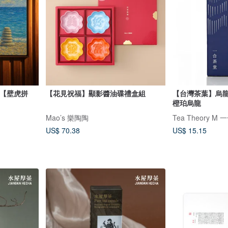
我【壁虎拼
【花見祝福】顯影醬油碟禮盒組
【台灣茶葉】烏龍
橙珀烏龍
Mao’s 樂陶陶
Tea Theory M
US$ 70.38
US$ 15.15