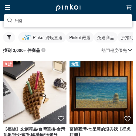
外國
Pinkoi 跨境直送
Pinkoi 嚴選
免運商品
折扣商
熱門程度優先
找到 3,000+ 件商品
8 折
免運
【福袋】文創商品/台灣筆插-台灣
富饒臺灣-七星潭的浪與我【壁虎
意象/送外賓/出國禮物/送老外
拼圖】