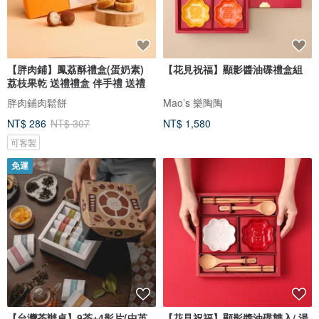
【胖肉鋪】鳳荔酥禮盒(蛋奶素)
【花見祝福】顯影醬油碟禮盒組
荔枝果乾 送禮禮盒 伴手禮 送禮
胖肉鋪肉鬆餅
Mao’s 樂陶陶
NT$ 286
NT$ 307
NT$ 1,580
可客製
免運
【台灣茶辦桌】9茶+4影片(中英
【花見祝福】顯影醬油碟雙入/ 湯