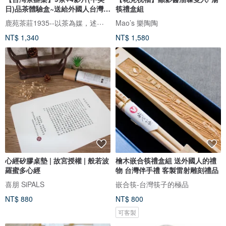
日)品茶體驗盒~送給外國人台灣伴
筷禮盒組
手
鹿苑茶莊1935--以茶為媒，述說台灣島嶼的故事與溫暖
Mao’s 樂陶陶
NT$ 1,340
NT$ 1,580
心經矽膠桌墊 | 故宮授權 | 般若波
檜木嵌合筷禮盒組 送外國人的禮
羅蜜多心經
物 台灣伴手禮 客製雷射雕刻禮品
喜朋 SiPALS
嵌合筷-台灣筷子的極品
NT$ 880
NT$ 800
可客製