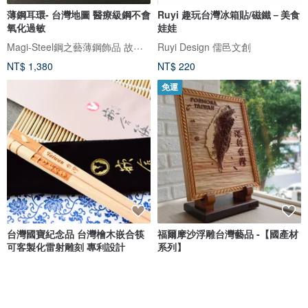
薄鋼耳環- 台灣地圖 醫療級鋼不會
Ruyi 趣玩台灣冰箱貼/磁鐵－美食
氧化過敏
娃娃
Magi-Steel鋼之藝薄鋼飾品 故宮授權聯名商品 台灣設計製造
Ruyi Design 儒邑文創
NT$ 1,380
NT$ 220
免運
台灣國寶紀念品 台灣檜木嵌合筷
福爾摩沙浮雕台灣藝品 -【國產材
可客製化雷射雕刻 專利設計
系列】
嵌合筷-台灣筷子的極品
IMCNC-Sylvia
NT$ 380
NT$ 15,800
可客製
可客製