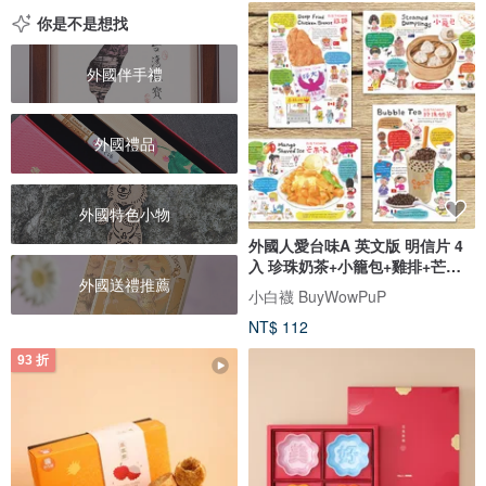
你是不是想找
外國伴手禮
外國禮品
外國特色小物
外國人愛台味A 英文版 明信片 4
入 珍珠奶茶+小籠包+雞排+芒果
外國送禮推薦
冰
小白襪 BuyWowPuP
NT$ 112
93 折