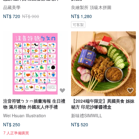
品藏美學
良繪製所 頂級木拼圖
NT$ 720
NT$ 900
NT$ 1,280
可客製
注音符號ㄅㄆㄇ插畫海報 生日禮
【2024端午限定】異國美食 姊妹
物 滿月禮物 外國友人伴手禮
秘方 印尼沙嗲醬禮盒
Wei Hsuan Illustration
新味禮SIMWILL
NT$ 250
NT$ 520
7 人正準備購買