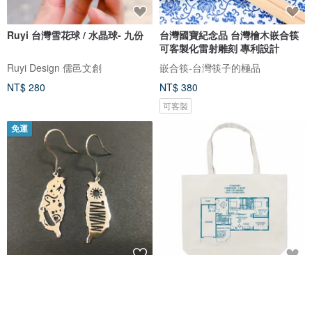
Ruyi 台灣雪花球 / 水晶球- 九份
台灣國寶紀念品 台灣檜木嵌合筷
可客製化雷射雕刻 專利設計
Ruyi Design 儒邑文創
嵌合筷-台灣筷子的極品
NT$ 280
NT$ 380
可客製
免運
薄鋼耳環- 台灣地圖 醫療級鋼不會
國外平面圖帆布托特包
氧化過敏
Tcollector
Magi-Steel鋼之藝薄鋼飾品 故宮授權聯名商品 台灣設計製造
Tcollector | 日本職人T恤