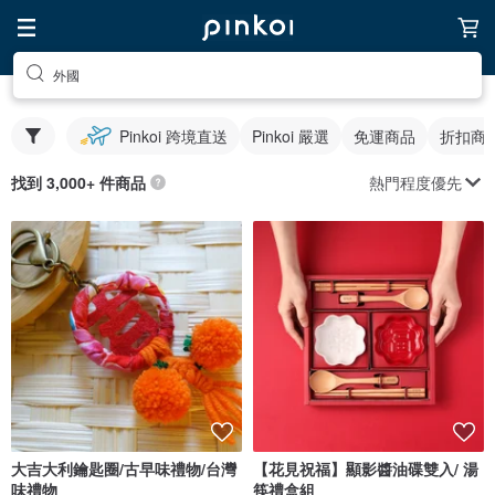
外國
Pinkoi 跨境直送
Pinkoi 嚴選
免運商品
折扣商
熱門程度優先
找到 3,000+ 件商品
大吉大利鑰匙圈/古早味禮物/台灣
【花見祝福】顯影醬油碟雙入/ 湯
味禮物
筷禮盒組