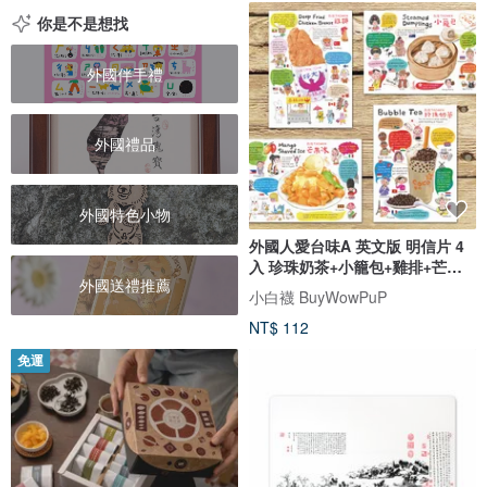
你是不是想找
外國伴手禮
外國禮品
外國特色小物
外國人愛台味A 英文版 明信片 4
入 珍珠奶茶+小籠包+雞排+芒果
外國送禮推薦
冰
小白襪 BuyWowPuP
NT$ 112
免運