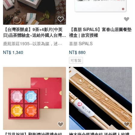
【台灣茶辦桌】9茶+4影片(中英
【喜朋 SiPALS】富春山居圖餐墊
日)品茶體驗盒~送給外國人台灣伴
禮盒 | 故宮授權
手
鹿苑茶莊1935--以茶為媒，述說台灣島嶼的故事與溫暖
喜朋 SiPALS
NT$ 1,340
NT$ 880
可客製
【花見祝福】顯影醬油碟禮盒組
檜木嵌合筷禮盒組 送外國人的禮