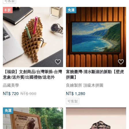
可客製
8 折
免運
【福袋】文創商品/台灣筆插-台灣
富饒臺灣-清水斷崖的脈動【壁虎
意象/送外賓/出國禮物/送老外
拼圖】
品藏美學
良繪製所 頂級木拼圖
NT$ 720
NT$ 900
NT$ 1,280
可客製
免運