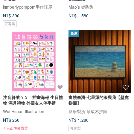
kimberlypompom手作球屋
Mao’s 樂陶陶
NT$ 390
NT$ 1,580
可客製
免運
注音符號ㄅㄆㄇ插畫海報 生日禮
富饒臺灣-七星潭的浪與我【壁虎
物 滿月禮物 外國友人伴手禮
拼圖】
Wei Hsuan Illustration
良繪製所 頂級木拼圖
NT$ 250
NT$ 1,280
7 人正準備購買
可客製