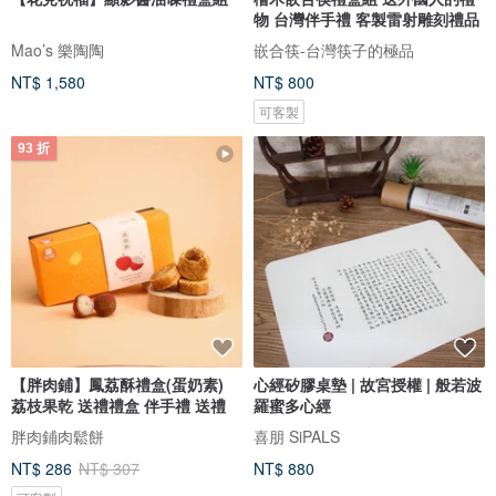
物 台灣伴手禮 客製雷射雕刻禮品
Mao’s 樂陶陶
嵌合筷-台灣筷子的極品
NT$ 1,580
NT$ 800
可客製
93 折
【胖肉鋪】鳳荔酥禮盒(蛋奶素)
心經矽膠桌墊 | 故宮授權 | 般若波
荔枝果乾 送禮禮盒 伴手禮 送禮
羅蜜多心經
胖肉鋪肉鬆餅
喜朋 SiPALS
NT$ 286
NT$ 307
NT$ 880