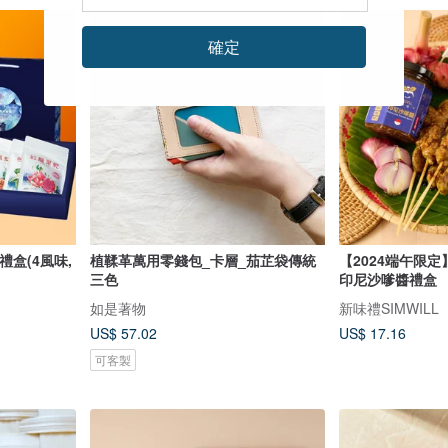
確定
盒(4風味,
植鞣革萬用零錢包_卡層_茄芷袋傳統
【2024端午限定】異
三色
印尼沙嗲醬禮盒
如是著物
新味禮SIMWILL
US$ 57.02
US$ 17.16
可客製