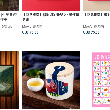
(中英日)品
【花見祝福】顯影醬油碟雙入/ 湯筷禮
【花見祝福】顯
灣伴手
盒組
鹿苑茶莊1935--以茶為媒，述說台灣島嶼的故事與溫暖
Mao’s 樂陶陶
Mao’s 樂陶陶
US$ 70.38
US$ 70.38