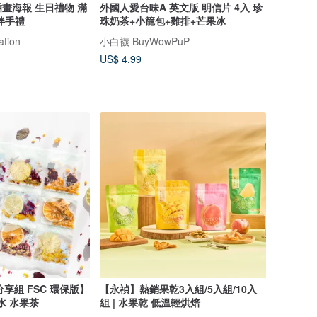
畫海報 生日禮物 滿
外國人愛台味A 英文版 明信片 4入 珍
伴手禮
珠奶茶+小籠包+雞排+芒果冰
ation
小白襪 BuyWowPuP
US$ 4.99
分享組 FSC 環保版】
【永禎】熱銷果乾3入組/5入組/10入
水 水果茶
組 | 水果乾 低溫輕烘焙