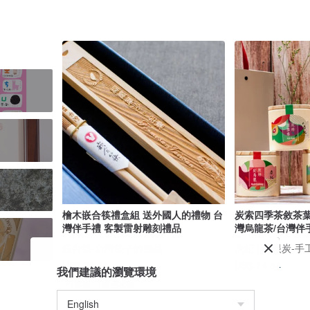
檜木嵌合筷禮盒組 送外國人的禮物 台
炭索四季茶敘茶葉
灣伴手禮 客製雷射雕刻禮品
灣烏龍茶/台灣伴
嵌合筷-台灣筷子的極品
炭紀 | 龍眼炭-
US$ 35.64
US$ 74.84
我們建議的瀏覽環境
可客製
綠色友善