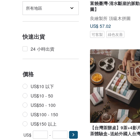
富饒臺灣-清水斷崖的脈
所有地區
圖】
良繪製所 頂級木拼圖
US$ 57.02
可客製
綠色友善
快速出貨
24 小時出貨
價格
US$10 以下
US$10 - 50
US$50 - 100
US$100 - 150
US$150 以上
【台灣茶辦桌】9茶+4影片
茶體驗盒~送給外國人台
US$
-