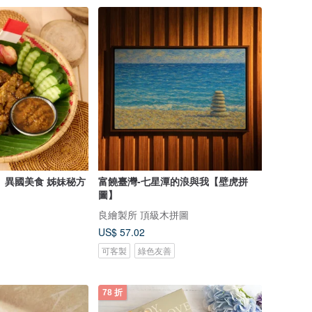
國美食 姊妹秘方
富饒臺灣-七星潭的浪與我【壁虎拼
圖】
良繪製所 頂級木拼圖
US$ 57.02
可客製
綠色友善
78 折