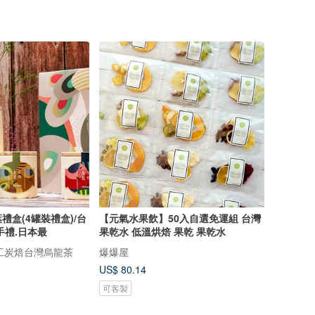
禮盒(4罐裝禮盒)/台
【元氣水果飲】50入自選免運組 台灣
手禮.日本最
果乾水 低溫烘焙 果乾 果乾水
手工炭焙台灣烏龍茶
爆爆屋
US$ 80.14
可客製