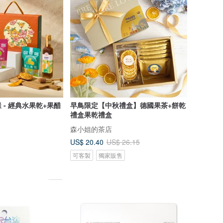
 - 經典水果乾+果醋
早鳥限定【中秋禮盒】德國果茶+餅乾
禮盒果乾禮盒
森小姐的茶店
US$ 20.40
US$ 26.15
可客製
獨家販售