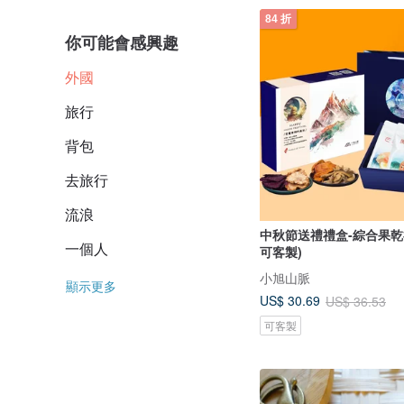
84 折
你可能會感興趣
外國
旅行
背包
去旅行
流浪
中秋節送禮禮盒-綜合果乾禮
一個人
可客製)
小旭山脈
顯示更多
US$ 30.69
US$ 36.53
可客製