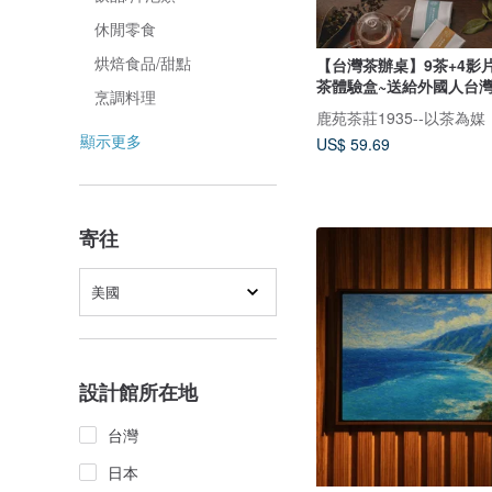
休閒零食
烘焙食品/甜點
【台灣茶辦桌】9茶+4影片
茶體驗盒~送給外國人台
烹調料理
顯示更多
US$ 59.69
寄往
美國
設計館所在地
台灣
日本