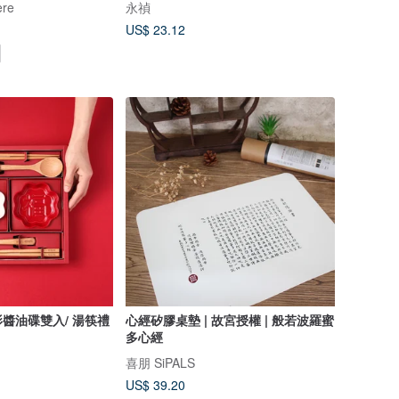
re
永禎
US$ 23.12
醬油碟雙入/ 湯筷禮
心經矽膠桌墊 | 故宮授權 | 般若波羅蜜
多心經
喜朋 SiPALS
US$ 39.20