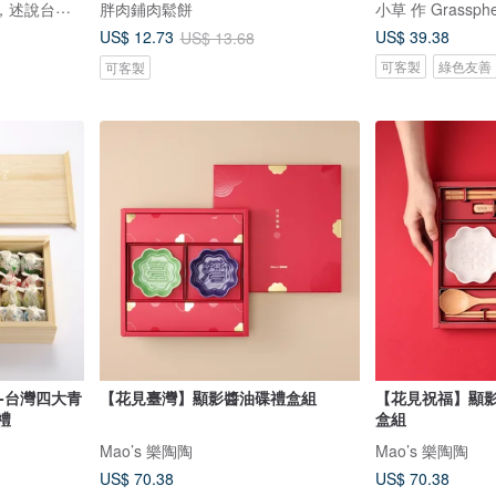
鹿苑茶莊1935--以茶為媒，述說台灣島嶼的故事與溫暖
胖肉鋪肉鬆餅
小草 作 Grassphe
US$ 39.38
US$ 12.73
US$ 13.68
可客製
綠色友善
可客製
-台灣四大青
【花見臺灣】顯影醬油碟禮盒組
【花見祝福】顯影
禮
盒組
Mao’s 樂陶陶
Mao’s 樂陶陶
US$ 70.38
US$ 70.38