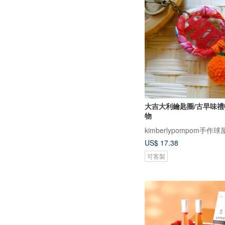
大吉大利鑰匙圈/古早味禮
物
kimberlypompom手作球
US$ 17.38
可客製