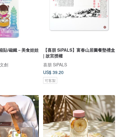
冰箱貼/磁鐵－美食娃娃
【喜朋 SiPALS】富春山居圖餐墊禮盒
| 故宮授權
儒邑文創
喜朋 SiPALS
US$ 39.20
可客製