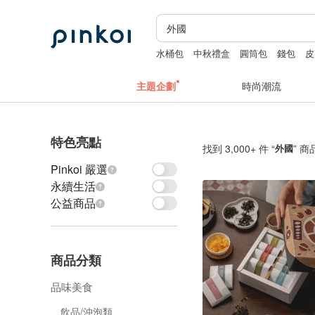
水桶包
中秋禮盒
圓筒包
錢包
皮
主題企劃
時尚潮流
特色亮點
找到 3,000+ 件 “
外國
” 商
Pinkoi 嚴選
永續生活
公益商品
商品分類
品味美食
飲品/沖泡類