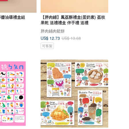
影醬油碟禮盒組
【胖肉鋪】鳳荔酥禮盒(蛋奶素) 荔枝
果乾 送禮禮盒 伴手禮 送禮
胖肉鋪肉鬆餅
US$ 12.73
US$ 13.68
可客製