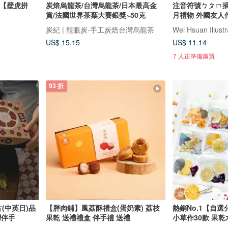
動【壁虎拼
炭焙烏龍茶/台灣烏龍茶/日本最高金
注音符號ㄅㄆㄇ插
賞/法國世界茶葉大賽銀獎~50克
月禮物 外國友人
炭紀 | 龍眼炭-手工炭焙台灣烏龍茶
Wei Hsuan Illustr
US$ 15.15
US$ 11.14
7 人正準備購買
93 折
(中英日)品
【胖肉鋪】鳳荔酥禮盒(蛋奶素) 荔枝
熱銷No.1【自選
灣伴手
果乾 送禮禮盒 伴手禮 送禮
小草作30款 果乾