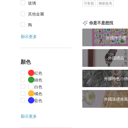
玻璃
可客製
獨家販售
其他金屬
你是不是想找
陶
顯示更多
外國伴手禮
外國禮品
顏色
紅色
外國特色小物
綠色
白色
橘色
外國送禮推薦
藍色
顯示更多