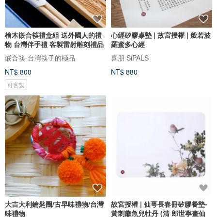
檜木嵌合筷禮盒組 送外國人的禮
心經矽膠桌墊 | 故宮授權 | 般若波
物 台灣伴手禮 客製雷射雕刻禮品
羅蜜多心經
嵌合筷-台灣筷子的極品
喜朋 SiPALS
NT$ 800
NT$ 880
可客製
大吉大利鑰匙圈/古早味禮物/台灣
故宮授權 | 仙萼長春冊矽膠餐墊-
味禮物
黃刺蘼魚兒牡丹 (清 郎世寧畫仙