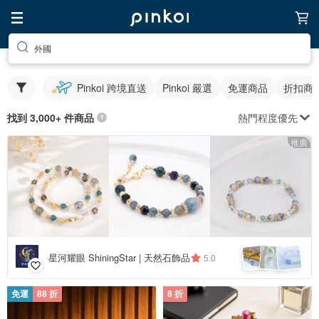
外國
Pinkoi 跨境直送
Pinkoi 嚴選
免運商品
折扣商
熱門程度優先
找到 3,000+ 件商品
推廣
星河耀眼 ShiningStar | 天然石飾品
5.0
免運
88 折
8 折