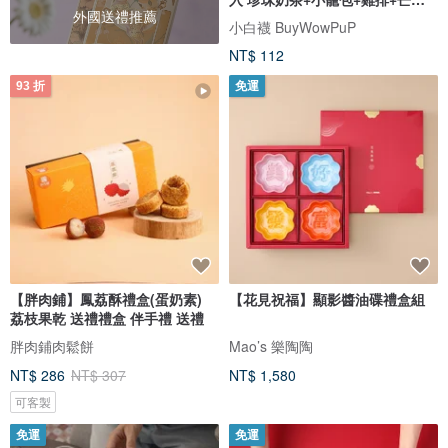
外國送禮推薦
冰
小白襪 BuyWowPuP
NT$ 112
93 折
免運
【胖肉鋪】鳳荔酥禮盒(蛋奶素)
【花見祝福】顯影醬油碟禮盒組
荔枝果乾 送禮禮盒 伴手禮 送禮
胖肉鋪肉鬆餅
Mao’s 樂陶陶
NT$ 286
NT$ 307
NT$ 1,580
可客製
免運
免運