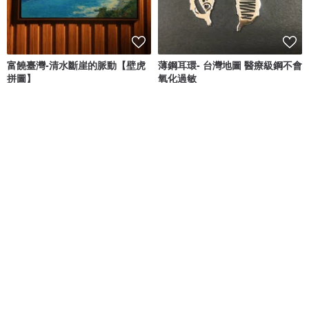
富饒臺灣-清水斷崖的脈動【壁虎
薄鋼耳環- 台灣地圖 醫療級鋼不會
拼圖】
氧化過敏
Magi-Steel鋼之藝薄鋼飾品 故宮授權聯名商品 台灣設計製造
良繪製所 頂級木拼圖
NT$ 1,280
NT$ 1,380
可客製
國外窗口：QUATTRO（曲奇刀，
台灣國寶紀念品 台灣檜木嵌合筷