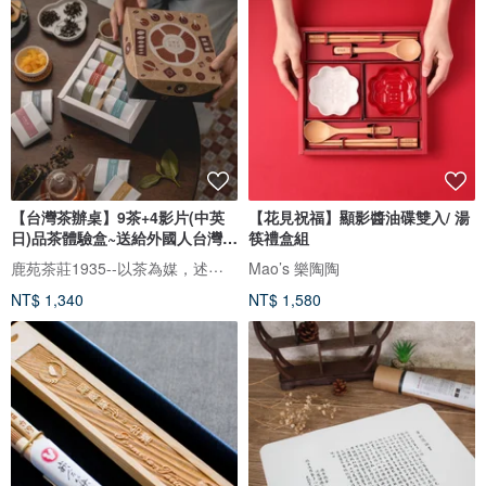
【台灣茶辦桌】9茶+4影片(中英
【花見祝福】顯影醬油碟雙入/ 湯
日)品茶體驗盒~送給外國人台灣伴
筷禮盒組
手
鹿苑茶莊1935--以茶為媒，述說台灣島嶼的故事與溫暖
Mao’s 樂陶陶
NT$ 1,340
NT$ 1,580