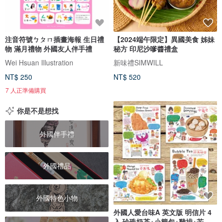
注音符號ㄅㄆㄇ插畫海報 生日禮
【2024端午限定】異國美食 姊妹
物 滿月禮物 外國友人伴手禮
秘方 印尼沙嗲醬禮盒
Wei Hsuan Illustration
新味禮SIMWILL
NT$ 250
NT$ 520
7 人正準備購買
你是不是想找
外國伴手禮
外國禮品
外國特色小物
外國人愛台味A 英文版 明信片 4
入 珍珠奶茶+小籠包+雞排+芒果