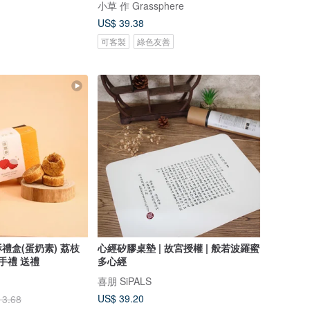
小草 作 Grassphere
US$ 39.38
可客製
綠色友善
禮盒(蛋奶素) 荔枝
心經矽膠桌墊 | 故宮授權 | 般若波羅蜜
手禮 送禮
多心經
喜朋 SiPALS
US$ 39.20
13.68