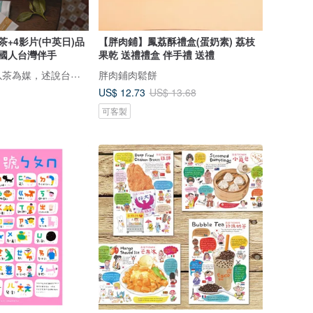
+4影片(中英日)品
【胖肉鋪】鳳荔酥禮盒(蛋奶素) 荔枝
國人台灣伴手
果乾 送禮禮盒 伴手禮 送禮
鹿苑茶莊1935--以茶為媒，述說台灣島嶼的故事與溫暖
胖肉鋪肉鬆餅
US$ 12.73
US$ 13.68
可客製