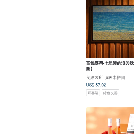
富饒臺灣-七星潭的浪與
圖】
良繪製所 頂級木拼圖
US$ 57.02
可客製
綠色友善