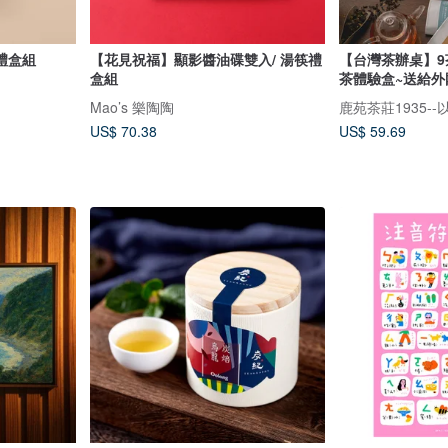
禮盒組
【花見祝福】顯影醬油碟雙入/ 湯筷禮
【台灣茶辦桌】9茶
盒組
茶體驗盒~送給外
Mao’s 樂陶陶
US$ 70.38
US$ 59.69