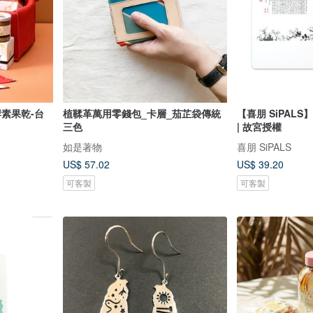
素果乾-台
植鞣革萬用零錢包_卡層_茄芷袋傳統
【喜朋 SiPAL
三色
| 故宮授權
如是著物
喜朋 SiPALS
US$ 57.02
US$ 39.20
可客製
可客製