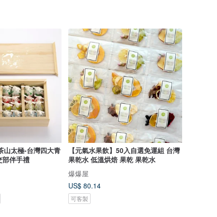
茶山太極-台灣四大青
【元氣水果飲】50入自選免運組 台灣
外交部伴手禮
果乾水 低溫烘焙 果乾 果乾水
爆爆屋
US$ 80.14
可客製