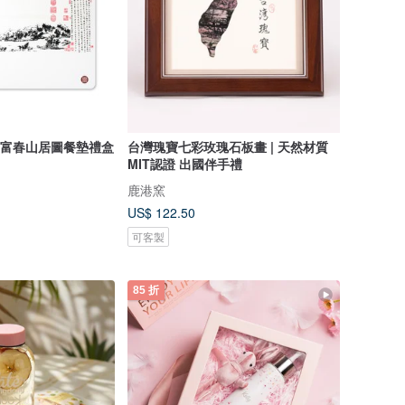
S】富春山居圖餐墊禮盒
台灣瑰寶七彩玫瑰石板畫 | 天然材質
MIT認證 出國伴手禮
鹿港窯
US$ 122.50
可客製
85 折