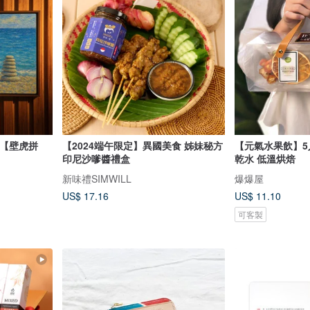
我【壁虎拼
【2024端午限定】異國美食 姊妹秘方
【元氣水果飲】5入
印尼沙嗲醬禮盒
乾水 低溫烘焙
新味禮SIMWILL
爆爆屋
US$ 17.16
US$ 11.10
可客製