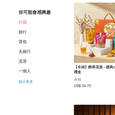
你可能會感興趣
外國
旅行
背包
去旅行
流浪
【永禎】醇果花漾 - 經典
一個人
禮盒
永禎
顯示更多
US$ 34.75