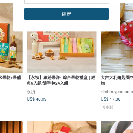
確定
水果乾+果醋
【永禎】繽紛果漾- 綜合果乾禮盒 | 經
大吉大利鑰匙圈/
典6入組/隨手包24入組
物
永禎
kimberlypom
US$ 40.09
US$ 17.38
可客製