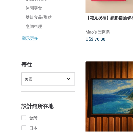
休閒零食
烘焙食品/甜點
【花見祝福】顯影醬油碟
烹調料理
Mao’s 樂陶陶
顯示更多
US$ 70.38
寄往
美國
設計館所在地
台灣
日本