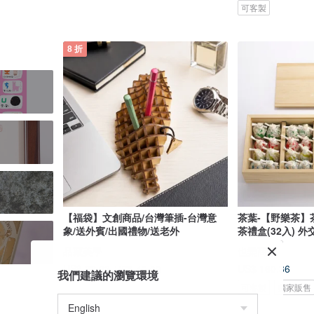
可客製
8 折
【福袋】文創商品/台灣筆插-台灣意
茶葉-【野樂茶】
象/送外賓/出國禮物/送老外
茶禮盒(32入) 
品藏美學
也樂商號
US$ 160.36
US$ 32.08
US$ 40.09
我們建議的瀏覽環境
可客製
獨家販售