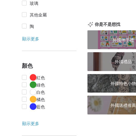
玻璃
其他金屬
你是不是想找
陶
顯示更多
外國伴手禮
外國禮品
顏色
紅色
外國特色小物
綠色
白色
橘色
外國送禮推薦
藍色
顯示更多