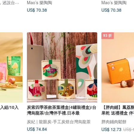
鹿苑茶莊1935--以茶為媒，述說台灣島嶼的故事與溫暖
Mao’s 樂陶陶
Mao’s 樂陶陶
US$ 70.38
US$ 70.38
93 折
入組/10入
炭索四季茶敘茶葉禮盒(4罐裝禮盒)/台
【胖肉鋪】鳳荔酥
灣烏龍茶/台灣伴手禮.日本最
果乾 送禮禮盒 伴
炭紀 | 龍眼炭-手工炭焙台灣烏龍茶
胖肉鋪肉鬆餅
US$ 74.84
US$ 12.73
US$ 