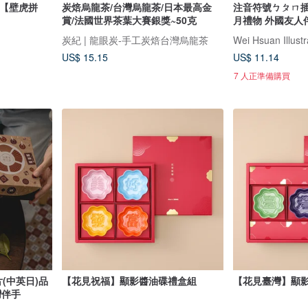
動【壁虎拼
炭焙烏龍茶/台灣烏龍茶/日本最高金
注音符號ㄅㄆㄇ插
賞/法國世界茶葉大賽銀獎~50克
月禮物 外國友人
炭紀 | 龍眼炭-手工炭焙台灣烏龍茶
Wei Hsuan Illustr
US$ 15.15
US$ 11.14
7 人正準備購買
(中英日)品
【花見祝福】顯影醬油碟禮盒組
【花見臺灣】顯
灣伴手