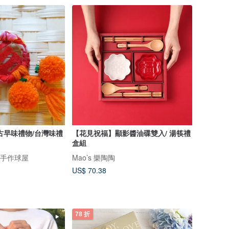
古早味禮物/台灣味禮
【花見祝福】顯影醬油碟雙入/ 湯筷禮
盒組
pom手作球屋
Mao’s 樂陶陶
US$ 70.38
78 折