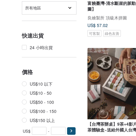
富饒臺灣-清水斷崖的脈
所有地區
圖】
良繪製所 頂級木拼圖
US$ 57.02
可客製
綠色友善
快速出貨
24 小時出貨
價格
US$10 以下
US$10 - 50
US$50 - 100
US$100 - 150
US$150 以上
【台灣茶辦桌】9茶+4影片
茶體驗盒~送給外國人台
US$
-