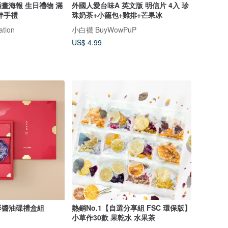
畫海報 生日禮物 滿
外國人愛台味A 英文版 明信片 4入 珍
伴手禮
珠奶茶+小籠包+雞排+芒果冰
ation
小白襪 BuyWowPuP
US$ 4.99
影醬油碟禮盒組
熱銷No.1【自選分享組 FSC 環保版】
小草作30款 果乾水 水果茶