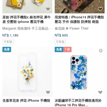
原創 押花手機殼x 銀杏押花 犀牛
現貨特惠 / iPhone14 押花手機殼
盾 空壓殼 iphone 壓花手機
壓花 手作 保護殼 防摔殼 樹脂
Margaret 瑪格麗特 手工花藝品 ｜押花｜手機殼｜酒精瓶｜婚禮小物
偷花賊 ❁ Flower Thief
NT$ 1,180
NT$ 600
可客製
可客製
免運
免運
7 折
含羞草花束 押花 iPhone 手機殼
冰藍繡球手工押花手機殼適用於
iPhone 16 Pro Max