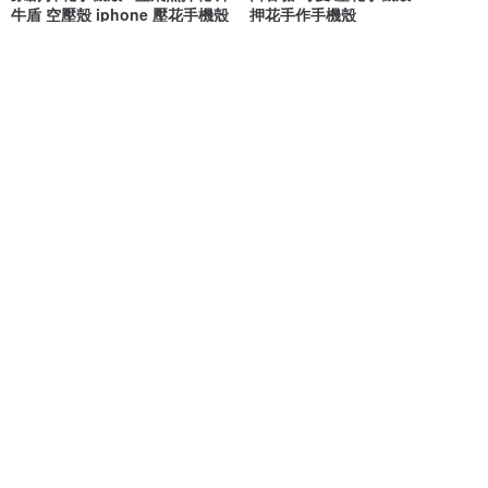
牛盾 空壓殼 iphone 壓花手機殼
押花手作手機殼
Margaret 瑪格麗特 手工花藝品 ｜押花｜手機殼｜酒精瓶｜婚禮小物
Rubilization一葉之丘
NT$ 1,080
NT$ 990
可客製
獨家販售
免運
押花 iPhone 手機殼 玫瑰花束
藏藍幽林 壓花星球手機殼
Coloring🌼
Rubilization一葉之丘
NT$ 1,633
NT$ 650
獨家販售