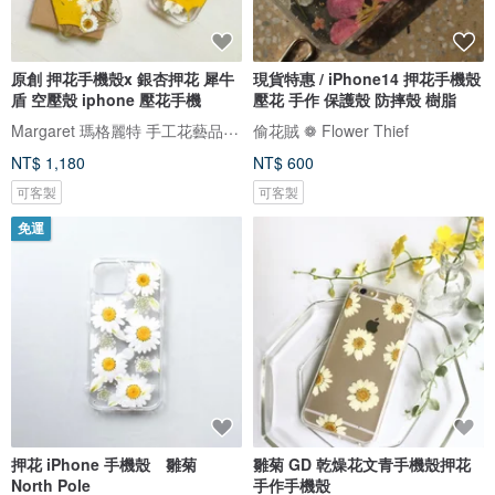
原創 押花手機殼x 銀杏押花 犀牛
現貨特惠 / iPhone14 押花手機殼
盾 空壓殼 iphone 壓花手機
壓花 手作 保護殼 防摔殼 樹脂
Margaret 瑪格麗特 手工花藝品 ｜押花｜手機殼｜酒精瓶｜婚禮小物
偷花賊 ❁ Flower Thief
NT$ 1,180
NT$ 600
可客製
可客製
免運
押花 iPhone 手機殼 雛菊
雛菊 GD 乾燥花文青手機殼押花
North Pole
手作手機殼