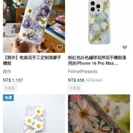
【茜作】乾燥花手工定制滴膠手
粉紅色白色繡球花押花手機殼適
機殼
用於iPhone 16 Pro Max
SamsungS25
茜作
FeimeiPresents
NT$ 1,157
NT$ 658
NT$ 940
可客製
可客製
免運