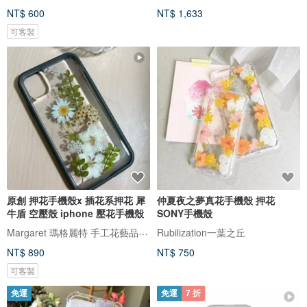
NT$ 600
NT$ 1,633
可客製
原創 押花手機殼x 插花系押花 犀
仲夏夜之夢真花手機殼 押花
牛盾 空壓殼 iphone 壓花手機殼
SONY手機殼
Margaret 瑪格麗特 手工花藝品 ｜押花｜手機殼｜酒精瓶｜婚禮小物
Rubilization一葉之丘
NT$ 890
NT$ 750
可客製
免運
免運
7 折