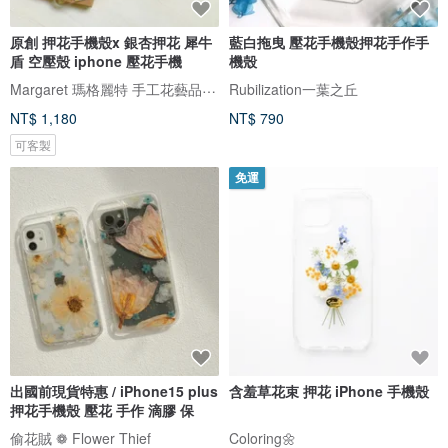
原創 押花手機殼x 銀杏押花 犀牛
藍白拖曳 壓花手機殼押花手作手
盾 空壓殼 iphone 壓花手機
機殼
Margaret 瑪格麗特 手工花藝品 ｜押花｜手機殼｜酒精瓶｜婚禮小物
Rubilization一葉之丘
NT$ 1,180
NT$ 790
可客製
免運
出國前現貨特惠 / iPhone15 plus
含羞草花束 押花 iPhone 手機殼
押花手機殼 壓花 手作 滴膠 保
偷花賊 ❁ Flower Thief
Coloring🌼