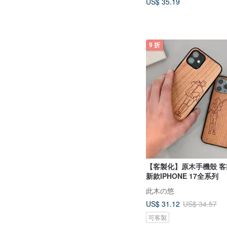
US$ 35.19
9 折
【客製化】原木手機殼 客製化手機殼
新款IPHONE 17全系列
此木の悠
US$ 31.12
US$ 34.57
可客製