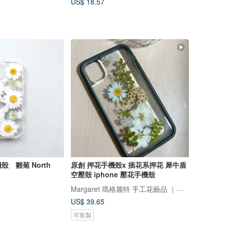
US$ 18.57
機殼 雛菊 North
原創 押花手機殼x 插花系押花 犀牛盾
空壓殼 iphone 壓花手機殼
Margaret 瑪格麗特 手工花藝品 ｜押花｜手機殼｜酒精瓶｜婚禮小物
US$ 39.65
可客製