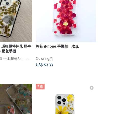
瑪格麗特押花 犀牛
押花 iPhone 手機殼 玫瑰
ne 壓花手機
Margaret 瑪格麗特 手工花藝品 ｜押花｜手機殼｜酒精瓶｜婚禮小物
Coloring🌼
US$ 59.33
7 折