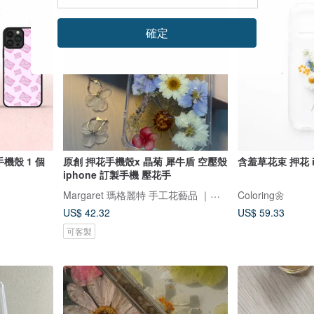
確定
手機殼 1 個
原創 押花手機殼x 晶菊 犀牛盾 空壓殼
含羞草花束 押花 i
iphone 訂製手機 壓花手
Margaret 瑪格麗特 手工花藝品 ｜押花｜手機殼｜酒精瓶｜婚禮小物
Coloring🌼
US$ 42.32
US$ 59.33
可客製