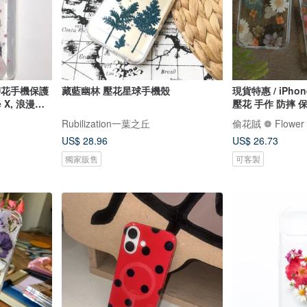
手作押花手機保護
藏藍幽林 壓花星球手機殼
現貨特惠 / iPho
 X, 浪漫櫻
壓花 手作 防摔 
Rubilization一葉之丘
偷花賊 ❁ Flower 
US$ 28.96
US$ 26.73
獨家販售
可客製