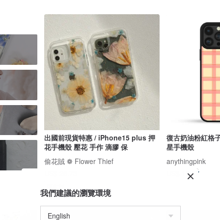
出國前現貨特惠 / iPhone15 plus 押
復古奶油粉紅格子 
花手機殼 壓花 手作 滴膠 保
星手機殼
偷花賊 ❁ Flower Thief
anythingpink
US$ 26.73
US$ 18.57
可客製
我們建議的瀏覽環境