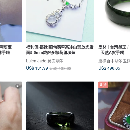
飽滿葫蘆
福利價|福祿|緬甸翡翠高冰白翡放光蛋
墨林 | 台灣墨玉 /
牌手鏈
面5.5mm純銀多顆葫蘆項鍊
| 天然A貨手鐲
Luien Jade 路安翡翠
US$ 496.65
US$ 131.99
US$ 138.93
8 折