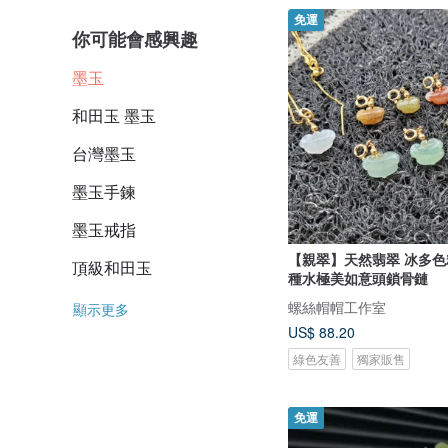
免運
你可能會感興趣
墨玉
和田玉 墨玉
台灣墨玉
墨玉手鍊
墨玉戒指
【親翠】天然翡翠 冰多
頂級和田玉
種水極美如意頭鎖骨鏈
螺絲帽帽工作室
顯示更多
US$ 88.20
綠色友善
獨家販售
免運