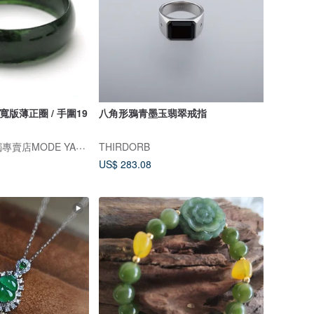
 寬版薄正圈 / 手圍19
八角形鴉青墨玉翡翠戒指
磨樣台中翡翠玉鐲專賣店MODE YANG
THIRDORB
US$ 283.08