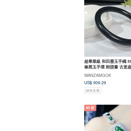
超畢業級 和田墨玉手鐲 5
條黑玉手環 附證書 古意
WANZAMGOK
US$ 909.29
綠色友善
85 折