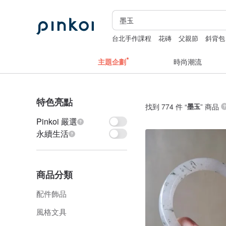
台北手作課程
花磚
父親節
斜背包
主題企劃
時尚潮流
特色亮點
找到 774 件 “
墨玉
” 商品
Pinkoi 嚴選
永續生活
商品分類
配件飾品
風格文具