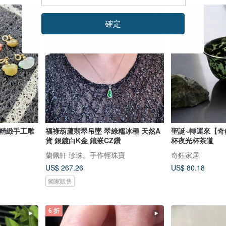
確定
色精緻手工雕
福祿葫蘆翡翠吊墜 翠綠糯冰種 天然A
聖誕~轉運來【
貨 銀鍍白K金 鑲嵌CZ鑽
杯夜光杯茶道
蘭佩軒 珍珠。手作輕珠寶
奇鈺家居
US$ 267.26
US$ 80.18
獨家販售
6 折