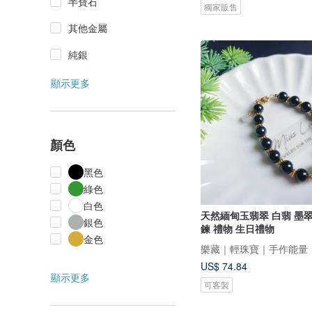
半寶石
獨家販售
其他金屬
純銀
顯示更多
顏色
黑色
綠色
白色
天然緬甸玉翡翠 白翡 墨翠
銀色
鍊 禮物 生日禮物
金色
樂藏｜輕珠寶｜手作能量
US$ 74.84
顯示更多
可客製