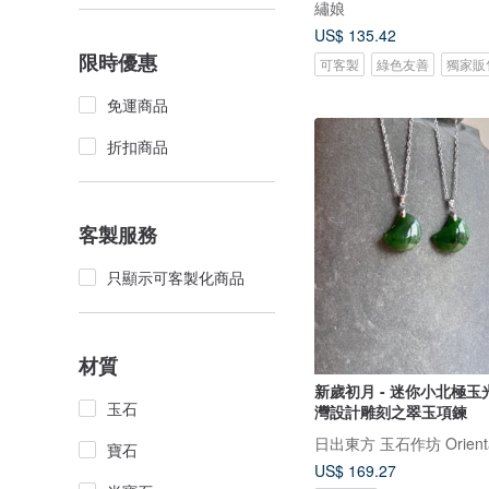
繡娘
US$ 135.42
限時優惠
可客製
綠色友善
獨家販
免運商品
折扣商品
客製服務
只顯示可客製化商品
材質
新歲初月 - 迷你小北極玉光
玉石
灣設計雕刻之翠玉項鍊
日出東方 玉石作坊 Oriental
寶石
US$ 169.27