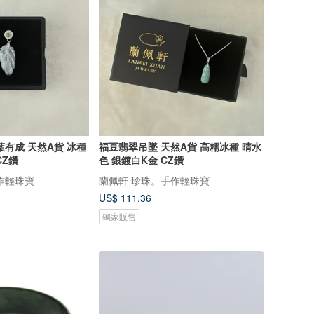
葉有成 天然A貨 冰種
福豆翡翠吊墜 天然A貨 高糯冰種 晴水
CZ鑽
色 銀鍍白K金 CZ鑽
作輕珠寶
蘭佩軒 珍珠。手作輕珠寶
US$ 111.36
獨家販售