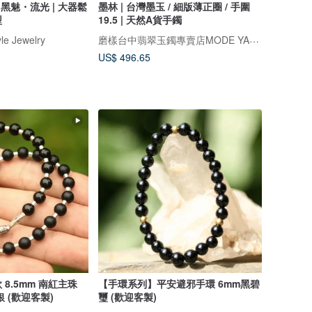
 黑魅・流光 | 大器鬆
墨林 | 台灣墨玉 / 細版薄正圈 / 手圍
型
19.5 | 天然A貨手鐲
磨樣台中翡翠玉鐲專賣店MODE YANG
e Jewelry
US$ 496.65
8.5mm 南紅主珠
【手環系列】平安避邪手環 6mm黑碧
 (歡迎客製)
璽 (歡迎客製)