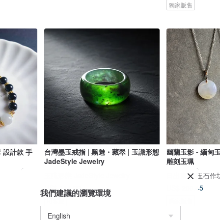
獨家販售
 設計款 手
台灣墨玉戒指 | 黑魅・藏翠 | 玉識形態
幽蘭玉影 - 緬甸
JadeStyle Jewelry
雕刻玉珮
玉識形態 JadeStyle Jewelry
日出東方 玉石作坊 Or
US$ 114.92
US$ 200.45
我們建議的瀏覽環境
可客製
獨家販售