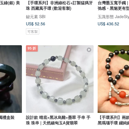
墨玉綠(銀) 美
【手環系列】非洲綠松石+訂製猛獁牙
台灣墨玉寬手鐲 |
珠 西藏風手環 (歡迎客製)
弛感・黑魅更有
鉍元素 SBI
玉識形態 JadeStyl
US$ 52.56
US$ 436.52
可客製
95 折
鐲禮盒裝
設計款 晴底+黑冰烏雞+墨翠 手串 手
【手環系列】兩款 
珠 珠串 | 天然緬甸玉A貨翡翠
黑瑪瑙手環 綴純銀