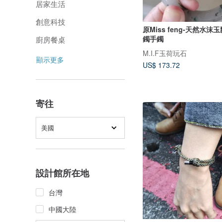
居家生活
創意科技
原Miss feng-天然水
鐲手鐲
廚房餐桌
M.I.F玉荷玩石
顯示更多
US$ 173.72
寄往
美國
設計館所在地
台灣
中國大陸