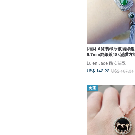
|福財|A貨翡翠冰玻陽綠
9.7mm純銀鍍18k滿鑽方
Luien Jade 路安翡翠
US$ 142.22
US$ 167.31
免運