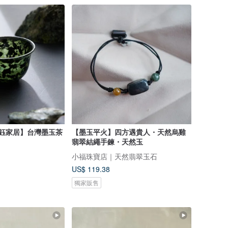
奇鈺家居】台灣墨玉茶
【墨玉平火】四方遇貴人・天然烏雞
翡翠結繩手鍊・天然玉
小福珠寶店｜天然翡翠玉石
US$ 119.38
獨家販售