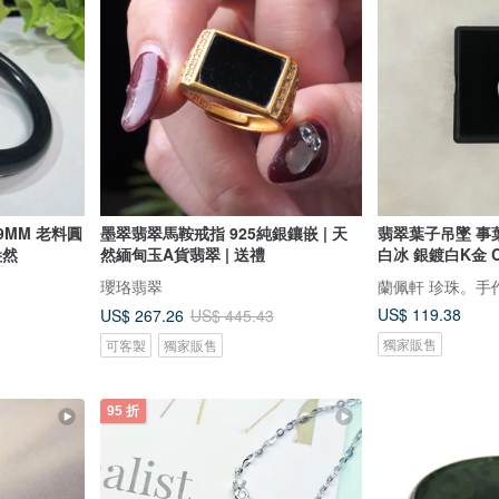
9MM 老料圓
墨翠翡翠馬鞍戒指 925純銀鑲嵌 | 天
翡翠葉子吊墜 事
盎然
然緬甸玉A貨翡翠 | 送禮
白冰 銀鍍白K金 
瓔珞翡翠
蘭佩軒 珍珠。手
US$ 119.38
US$ 267.26
US$ 445.43
獨家販售
可客製
獨家販售
95 折