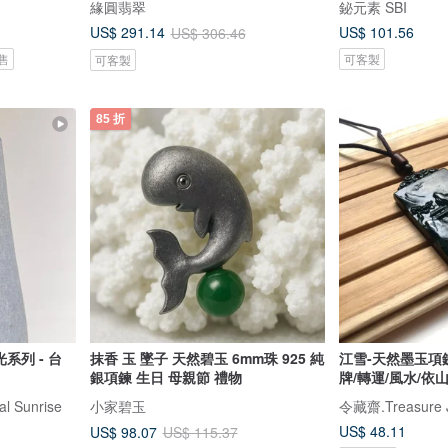
緣圓翡翠
鉍元素 SBI
US$ 101.56
US$ 291.14
US$ 306.46
售
可客製
可客製
85 折
系列 - 台
抹香 玉 墜子 天然碧玉 6mm珠 925 純
江雪-天然墨玉項
銀項鍊 生日 母親節 禮物
牌/轉運/風水/依
 Sunrise
小家碧玉
令藏齋.Treasure 
US$ 48.11
US$ 98.07
US$ 115.37