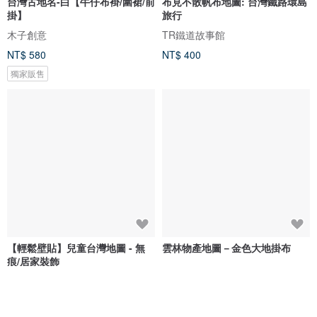
台灣古地名-白【牛仔布褂/圍裙/前
布見不散帆布地圖: 台灣鐵路環島
掛】
旅行
木子創意
TR鐵道故事館
NT$ 580
NT$ 400
獨家販售
【輕鬆壁貼】兒童台灣地圖 - 無
雲林物產地圖－金色大地掛布
痕/居家裝飾
自由取材 Deco Life
茜花藍草
NT$ 900
NT$ 1,680