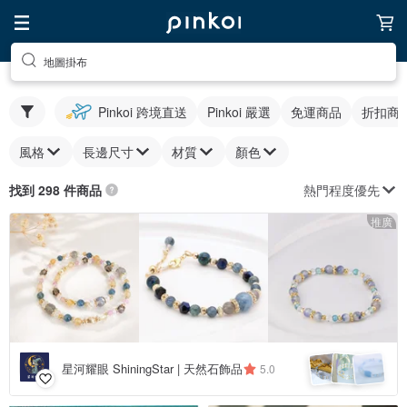
地圖掛布
Pinkoi 跨境直送
Pinkoi 嚴選
免運商品
折扣商
風格
長邊尺寸
材質
顏色
熱門程度優先
找到 298 件商品
推廣
星河耀眼 ShiningStar | 天然石飾品
5.0