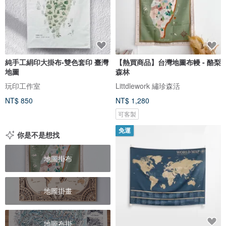
純手工絹印大掛布-雙色套印 臺灣
【熱買商品】台灣地圖布幔 - 酪梨
地圖
森林
玩印工作室
Littdlework 繡珍森活
NT$ 850
NT$ 1,280
可客製
免運
你是不是想找
地圖掛布
地圖掛畫
地圖布掛