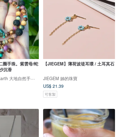
 繞二圈手珠。紫雲母/蛇
【JIEGEM】薄荷波堤耳環 / 土耳其石
白沙沉香
Divine Love On Earth 大地自然手作飾品
JIEGEM 姊的珠寶
US$ 21.39
可客製