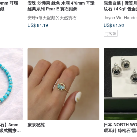
8mm 耳環
安珠 沙弗萊 綠色 水滴 4*6mm 耳環
限量自選 | 優質
石銀
經典系列 Pear E 寶石銀飾
紋石 14Kgf 包
石
安珠♦️每天配戴的天然寶石
Joyce Wu Handm
US$ 84.19
US$ 61.92
可客製
石】3mm
療泉秘苑
日本 NORTH W
磁吸式醫療級
環耳針 綠松石/
 輕鬆穿脫