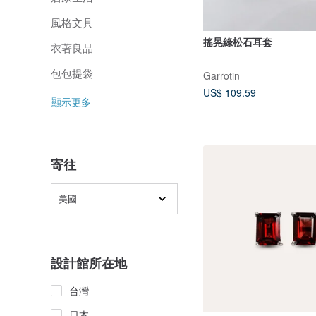
風格文具
搖晃綠松石耳套
衣著良品
包包提袋
Garrotin
US$ 109.59
顯示更多
寄往
美國
設計館所在地
台灣
日本