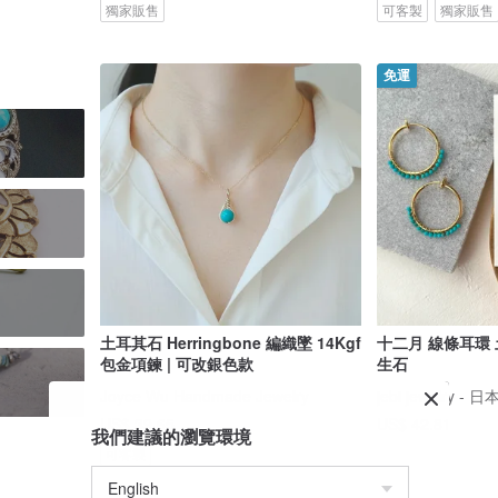
獨家販售
可客製
獨家販售
免運
土耳其石 Herringbone 編織墜 14Kgf
十二月 線條耳環
包金項鍊 | 可改銀色款
生石
Joyce Wu Handmade Jewelry
jebi jewelry 
US$ 39.65
US$ 42.81
我們建議的瀏覽環境
可客製