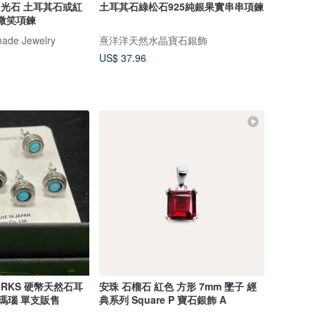
月光石 土耳其石或紅
土耳其石綠松石925純銀果實串串項鍊
金微笑項鍊
ade Jewelry
熹洋洋天然水晶寶石銀飾
US$ 37.96
ORKS 硬幣天然石耳
安珠 石榴石 紅色 方形 7mm 墜子 經
黑瑪瑙 單支販售
典系列 Square P 寶石銀飾 A