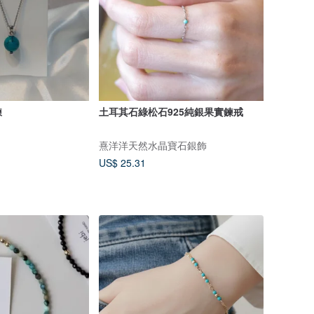
鍊
土耳其石綠松石925純銀果實鍊戒
熹洋洋天然水晶寶石銀飾
US$ 25.31