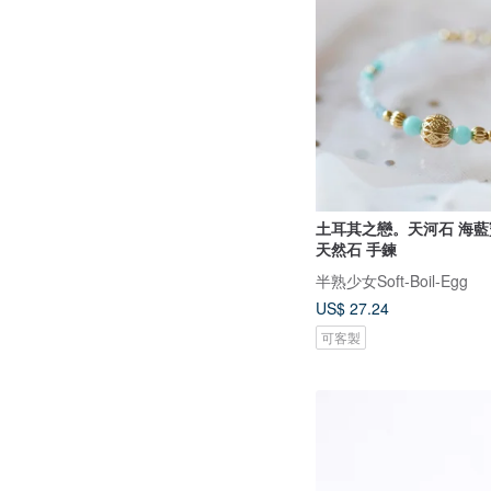
土耳其之戀。天河石 海藍寶
天然石 手鍊
半熟少女Soft-Boil-Egg
US$ 27.24
可客製