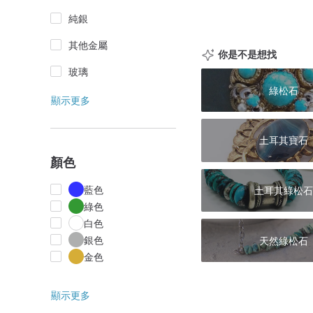
純銀
其他金屬
你是不是想找
玻璃
綠松石
顯示更多
土耳其寶石
顏色
藍色
土耳其綠松石
綠色
白色
銀色
天然綠松石
金色
顯示更多