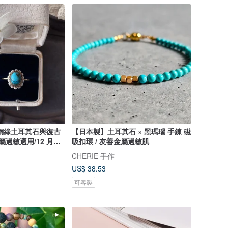
銅綠土耳其石與復古
【日本製】土耳其石 × 黑瑪瑙 手鍊 磁
屬過敏適用/12 月誕
吸扣環 / 友善金屬過敏肌
CHERIE 手作
US$ 38.53
可客製