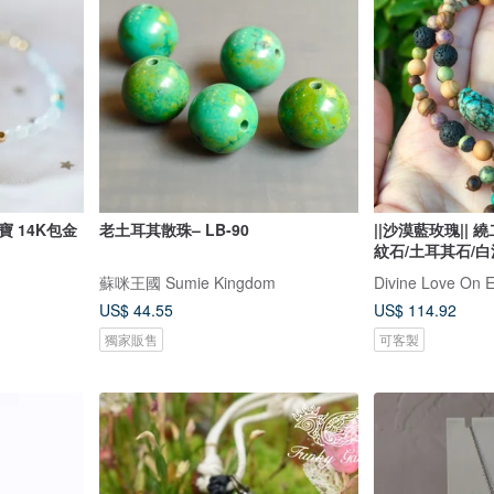
 14K包金
老土耳其散珠– LB-90
||沙漠藍玫瑰||
紋石/土耳其石/
蘇咪王國 Sumie Kingdom
US$ 44.55
US$ 114.92
獨家販售
可客製