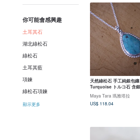
你可能會感興趣
土耳其石
湖北綠松石
綠松石
土耳其藍
項鍊
天然綠松石 手工純銀包鑲
Turquoise トルコ石 含
綠松石項鍊
Maya Tara 瑪雅塔拉
US$ 118.04
顯示更多