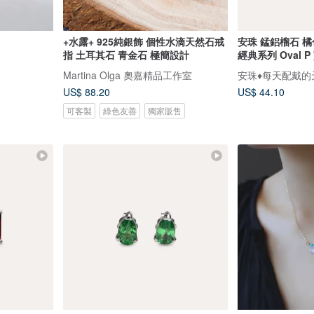
+水露+ 925純銀飾 個性水滴天然石戒
安珠 錳鋁榴石 橘色
指 土耳其石 青金石 極簡設計
經典系列 Oval 
Martina Olga 奧嘉精品工作室
安珠♦️每天配戴
US$ 88.20
US$ 44.10
可客製
綠色友善
獨家販售