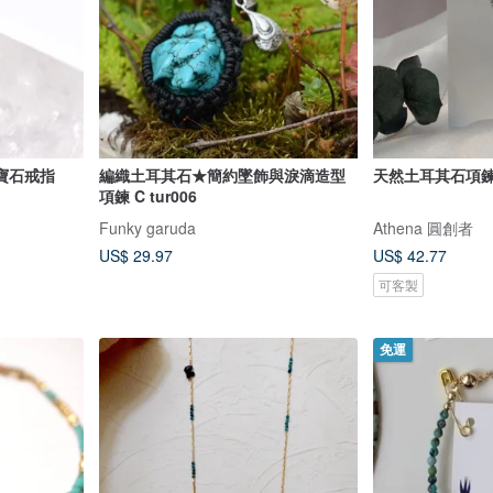
寶石戒指
編織土耳其石★簡約墜飾與淚滴造型
天然土耳其石項
項鍊 C tur006
Funky garuda
Athena 圓創者
US$ 29.97
US$ 42.77
可客製
免運