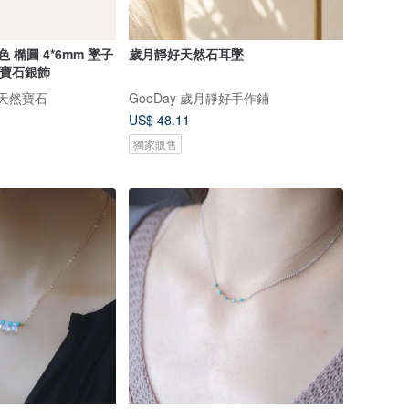
 橢圓 4*6mm 墜子
歲月靜好天然石耳墜
P 寶石銀飾
的天然寶石
GooDay 歲月靜好手作鋪
US$ 48.11
獨家販售