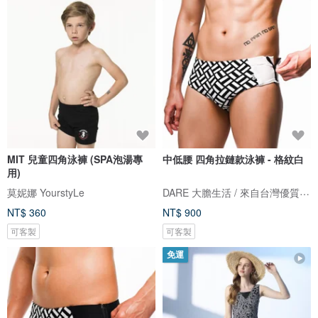
MIT 兒童四角泳褲 (SPA泡湯專
中低腰 四角拉鏈款泳褲 - 格紋白
用)
DARE 大膽生活 / 來自台灣優質男性內著
莫妮娜 YourstyLe
NT$ 360
NT$ 900
可客製
可客製
免運