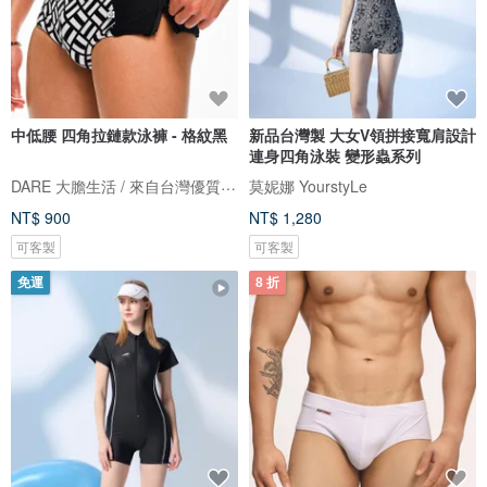
中低腰 四角拉鏈款泳褲 - 格紋黑
新品台灣製 大女V領拼接寬肩設計
連身四角泳裝 變形蟲系列
DARE 大膽生活 / 來自台灣優質男性內著
莫妮娜 YourstyLe
NT$ 900
NT$ 1,280
可客製
可客製
免運
8 折