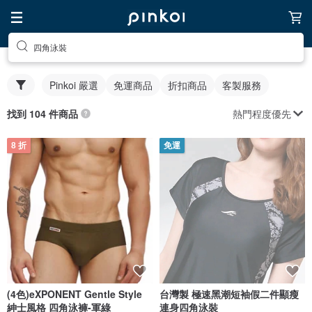
四角泳裝
Pinkoi 嚴選
免運商品
折扣商品
客製服務
熱門程度優先
找到 104 件商品
8 折
免運
(4色)eXPONENT Gentle Style
台灣製 極速黑潮短袖假二件顯瘦
紳士風格 四角泳褲-軍綠
連身四角泳裝