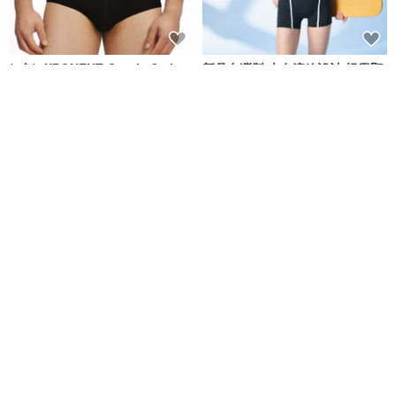
(4色)eXPONENT Gentle Style
新品台灣製 大女流線設計 視覺顯
紳士風格 四角泳褲-黑色
瘦連身四角泳裝 復古運動風
eXPONENT
莫妮娜 YourstyLe
NT$ 872
NT$ 1,090
NT$ 2,180
可客製
免運
MIT 兒童 四角泳褲
MIT 連身四角泳裝 潛水必備