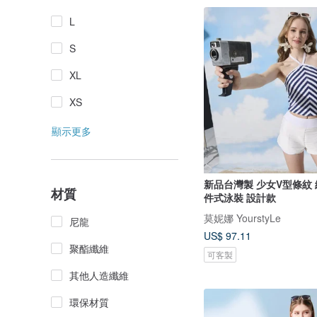
L
S
XL
XS
顯示更多
新品台灣製 少女V型條紋
材質
件式泳裝 設計款
莫妮娜 YourstyLe
尼龍
US$ 97.11
聚酯纖維
可客製
其他人造纖維
環保材質