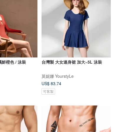
柑橘鮮橙色 / 泳裝
台灣製 大女連身裙 加大~5L 泳裝
莫妮娜 YourstyLe
US$ 83.74
可客製