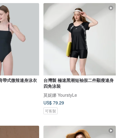
典黑肩帶式微辣連身泳衣
台灣製 極速黑潮短袖假二件顯瘦連身
四角泳裝
莫妮娜 YourstyLe
US$ 79.29
可客製