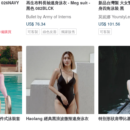
026NAVY
再生布料長袖連身泳衣 - Meg suit -
新品台灣製 大女
黑色 082BLCK
身四角泳裝 黑
Bullet by Army of Interns
莫妮娜 YourstyLe
US$ 76.34
US$ 101.56
準備購買
可客製
綠色友善
獨家販售
可客製
E 三件式泳裝套
Haolang 經典黑浪波微辣連身泳衣
特別形狀肩帶比基尼