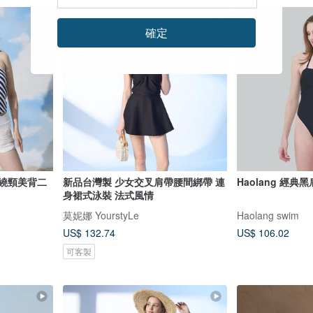
確定
 繞頸美背二
新品台灣製 少女交叉肩帶腰間綁帶 連
Haolang 經
身裙式泳裝 法式風情
莫妮娜 YourstyLe
Haolang swim
US$ 132.74
US$ 106.02
可客製