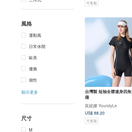
可客製
風格
運動風
日常休閒
歐美
優雅
個性
台灣製 短袖全襟連身四角
顯示更多
備
莫妮娜 YourstyLe
US$ 88.20
尺寸
可客製
M