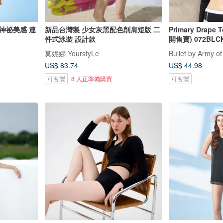
神祕美感 連
新品台灣製 少女灰黑配色削肩短版 二
Primary Drape 
件式泳裝 設計款
開售賣) 072BLC
莫妮娜 YourstyLe
Bullet by Army of
US$ 83.74
US$ 44.98
可客製
8 人正準備購買
可客製