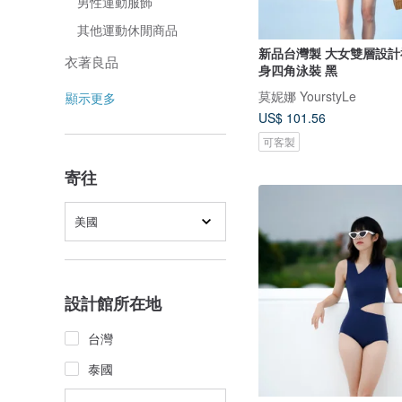
男性運動服飾
其他運動休閒商品
新品台灣製 大女雙層設計
衣著良品
身四角泳裝 黑
莫妮娜 YourstyLe
顯示更多
US$ 101.56
可客製
寄往
美國
設計館所在地
台灣
泰國