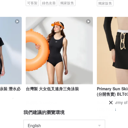
可客製
綠色友善
獨家販售
獨家販售
泳裝 潛水必
台灣製 大女低叉連身三角泳裝
Primary Sun S
(分開售賣) BLT0
莫妮娜 YourstyLe
Bullet by Army of
US$ 61.47
US$ 28.48
我們建議的瀏覽環境
可客製
可客製