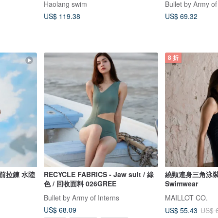
Haolang swim
Bullet by Army of
US$ 119.38
US$ 69.32
8 折
前拉鍊 水陸
RECYCLE FABRICS - Jaw suit / 綠
繞頸連身三角泳裝/
色 / 回收面料 026GREE
Swimwear
Bullet by Army of Interns
MAILLOT CO.
US$ 68.09
US$ 55.43
US$ 