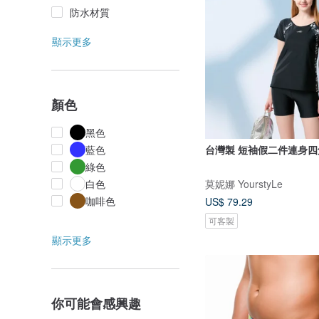
防水材質
顯示更多
顏色
黑色
藍色
台灣製 短袖假二件連身四
綠色
白色
莫妮娜 YourstyLe
咖啡色
US$ 79.29
可客製
顯示更多
你可能會感興趣