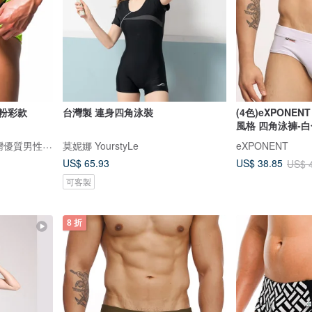
 粉彩款
台灣製 連身四角泳裝
(4色)eXPONENT 
風格 四角泳褲-白
DARE 大膽生活 / 來自台灣優質男性內著
莫妮娜 YourstyLe
eXPONENT
US$ 65.93
US$ 38.85
US$ 
可客製
8 折