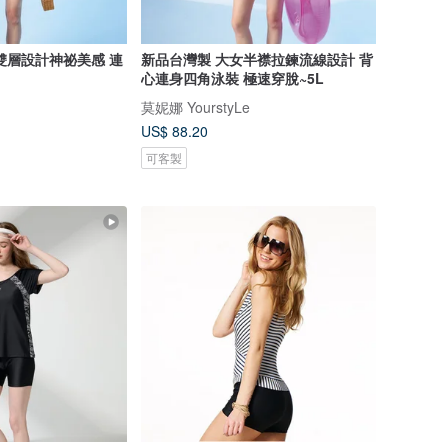
雙層設計神祕美感 連
新品台灣製 大女半襟拉鍊流線設計 背
心連身四角泳裝 極速穿脫~5L
莫妮娜 YourstyLe
US$ 88.20
可客製