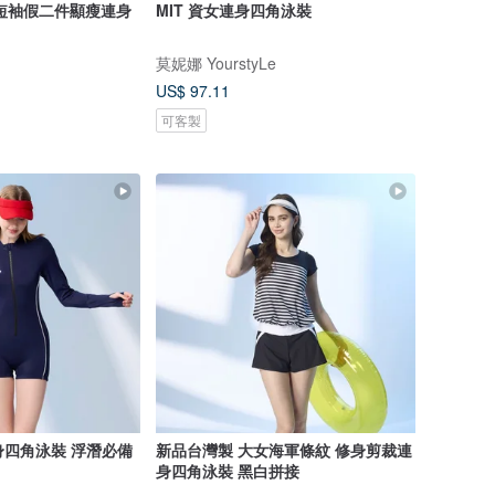
短袖假二件顯瘦連身
MIT 資女連身四角泳裝
莫妮娜 YourstyLe
US$ 97.11
可客製
身四角泳裝 浮潛必備
新品台灣製 大女海軍條紋 修身剪裁連
身四角泳裝 黑白拼接