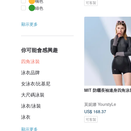
橘色
可客製
綠色
顯示更多
你可能會感興趣
四角泳裝
泳衣品牌
女泳衣/比基尼
MIT 防曬長袖連身四角泳
大尺碼泳裝
莫妮娜 YourstyLe
泳衣/泳裝
US$ 168.37
泳衣
可客製
顯示更多