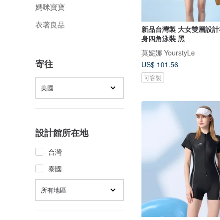
媽咪寶寶
衣著良品
新品台灣製 大女雙層設計
身四角泳裝 黑
莫妮娜 YourstyLe
寄往
US$ 101.56
可客製
美國
設計館所在地
台灣
泰國
所有地區