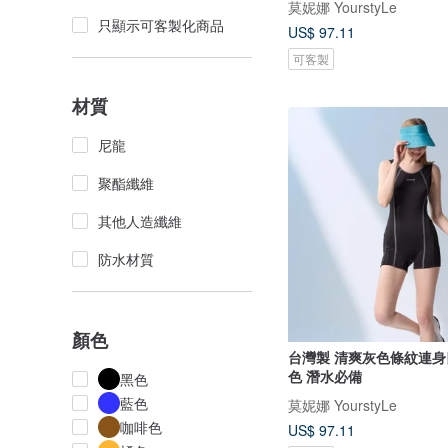
莫妮娜 YourstyLe
只顯示可客製化商品
US$ 97.11
可客製
材質
尼龍
聚酯纖維
其他人造纖維
防水材質
顏色
台灣製 清爽灰色條紋連身
色 潛水必備
黑色
藍色
莫妮娜 YourstyLe
咖啡色
US$ 97.11