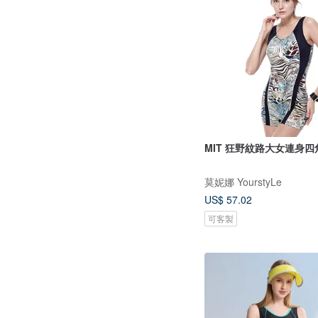
MIT 狂野紋路大女連身
莫妮娜 YourstyLe
US$ 57.02
可客製