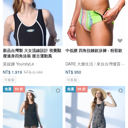
新品台灣製 大女流線設計 視覺顯
中低腰 四角拉鏈款泳褲 - 粉彩款
瘦連身四角泳裝 復古運動風
DARE 大膽生活 / 來自台灣優質男性內著
莫妮娜 YourstyLe
NT$ 1,919
NT$ 2,180
NT$ 950
可客製
可客製
免運
88 折
免運
88 折