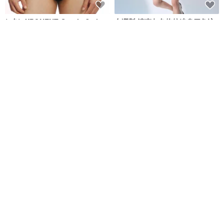
(4色)eXPONENT Gentle Style
台灣製 清爽灰色條紋連身四角泳
紳士風格 四角泳褲-黑色
裝 黑色 潛水必備
eXPONENT
莫妮娜 YourstyLe
NT$ 872
NT$ 1,090
NT$ 2,180
可客製
免運
MIT 水潑花紋大女連身四角泳裝
MIT 兒童 四角泳褲
莫妮娜 YourstyLe
莫妮娜 YourstyLe