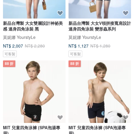
新品台灣製 大女雙層設計神祕美
新品台灣製 大女V領拼接寬肩設計
感 連身四角泳裝 黑
連身四角泳裝 變形蟲系列
莫妮娜 YourstyLe
莫妮娜 YourstyLe
NT$ 2,007
NT$ 2,280
NT$ 1,127
NT$ 1,280
可客製
可客製
88 折
88 折
MIT 兒童四角泳褲 (SPA泡湯專
MIT 兒童四角泳褲 (SPA泡湯專
用)
用)