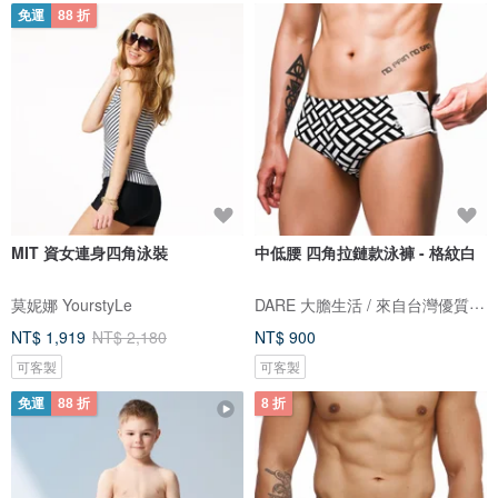
免運
88 折
MIT 資女連身四角泳裝
中低腰 四角拉鏈款泳褲 - 格紋白
DARE 大膽生活 / 來自台灣優質男性內著
莫妮娜 YourstyLe
NT$ 1,919
NT$ 2,180
NT$ 900
可客製
可客製
免運
88 折
8 折