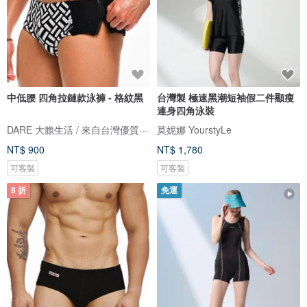
中低腰 四角拉鏈款泳褲 - 格紋黑
台灣製 極速黑潮短袖假二件顯瘦
連身四角泳裝
DARE 大膽生活 / 來自台灣優質男性內著
莫妮娜 YourstyLe
NT$ 900
NT$ 1,780
可客製
可客製
8 折
免運