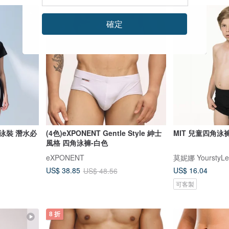
8 折
確定
泳裝 潛水必
(4色)eXPONENT Gentle Style 紳士
MIT 兒童四角泳褲
風格 四角泳褲-白色
eXPONENT
莫妮娜 YourstyLe
US$ 16.04
US$ 38.85
US$ 48.56
可客製
8 折