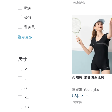
獨家販售
歐美
優雅
甜美風
顯示更多
尺寸
M
台灣製 連身四角泳裝
L
S
莫妮娜 YourstyLe
US$ 65.93
XL
可客製
XS