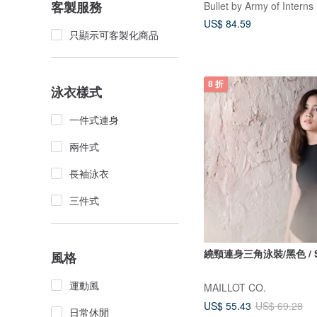
客製服務
Bullet by Army of Interns
US$ 84.59
只顯示可客製化商品
8 折
泳衣樣式
一件式連身
兩件式
長袖泳衣
三件式
繞頸連身三角泳裝/黑色 / S
風格
運動風
MAILLOT CO.
US$ 55.43
US$ 69.28
日常休閒