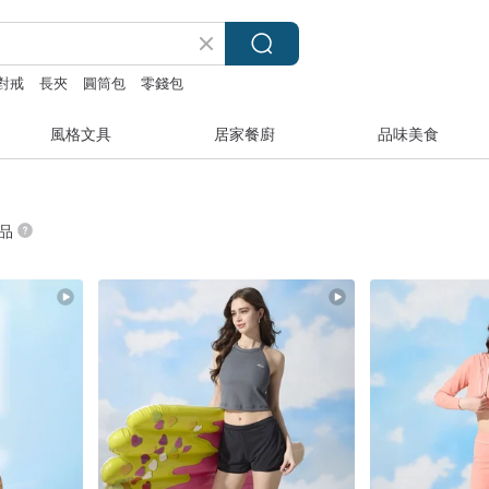
對戒
長夾
圓筒包
零錢包
風格文具
居家餐廚
品味美食
商品