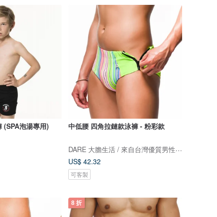
 (SPA泡湯專用)
中低腰 四角拉鏈款泳褲 - 粉彩款
DARE 大膽生活 / 來自台灣優質男性內著
US$ 42.32
可客製
8 折