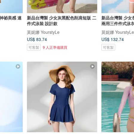
神祕美感 連
新品台灣製 少女灰黑配色削肩短版 二
新品台灣製 少女
件式泳裝 設計款
兩用三件件式泳衣
莫妮娜 YourstyLe
莫妮娜 YourstyLe
US$ 83.74
US$ 132.74
可客製
9 人正準備購買
可客製