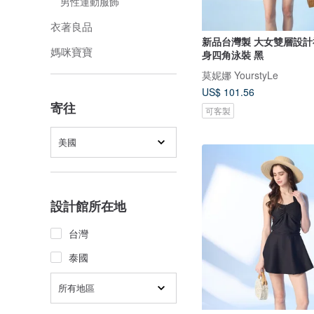
男性運動服飾
衣著良品
新品台灣製 大女雙層設計
媽咪寶寶
身四角泳裝 黑
莫妮娜 YourstyLe
US$ 101.56
寄往
可客製
美國
設計館所在地
台灣
泰國
所有地區