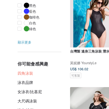
黑色
藍色
咖啡色
白色
綠色
顯示更多
台灣製 連身三角泳裝 潛
莫妮娜 YourstyLe
你可能會感興趣
US$ 106.02
四角泳裝
可客製
泳衣品牌
女泳衣/比基尼
大尺碼泳裝