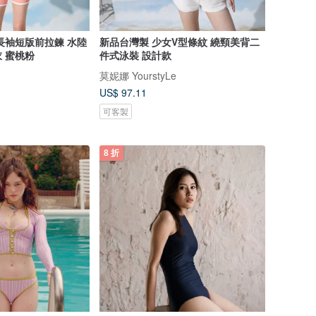
長袖短版前拉鍊 水陸
新品台灣製 少女V型條紋 繞頸美背二
 蜜桃粉
件式泳裝 設計款
莫妮娜 YourstyLe
US$ 97.11
可客製
8 折