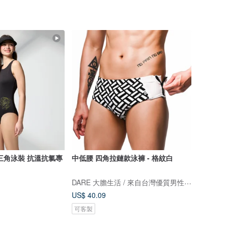
三角泳裝 抗溫抗氯專
中低腰 四角拉鏈款泳褲 - 格紋白
DARE 大膽生活 / 來自台灣優質男性內著
US$ 40.09
可客製