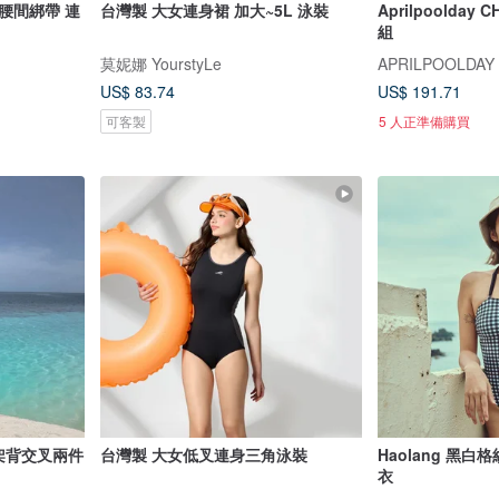
腰間綁帶 連
台灣製 大女連身裙 加大~5L 泳裝
Aprilpoolda
組
莫妮娜 YourstyLe
APRILPOOLDAY
US$ 83.74
US$ 191.71
可客製
5 人正準備購買
 十字架背交叉兩件
台灣製 大女低叉連身三角泳裝
Haolang 黑
衣