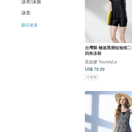
泳衣/泳裝
泳衣
顯示更多
台灣製 極速黑潮短袖假
四角泳裝
莫妮娜 YourstyLe
US$ 79.29
可客製