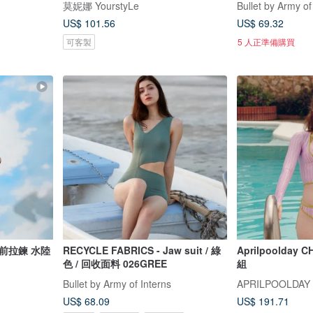
莫妮娜 YourstyLe
Bullet by Army of
US$ 101.56
US$ 69.32
可客製
5 人正準備購買
前拉鍊 水陸
RECYCLE FABRICS - Jaw suit / 綠
Aprilpoolda
色 / 回收面料 026GREE
組
Bullet by Army of Interns
APRILPOOLDAY
US$ 68.09
US$ 191.71