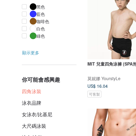
黑色
藍色
咖啡色
白色
綠色
顯示更多
MIT 兒童四角泳褲 (SPA
莫妮娜 YourstyLe
你可能會感興趣
US$ 16.04
四角泳裝
可客製
泳衣品牌
女泳衣/比基尼
大尺碼泳裝