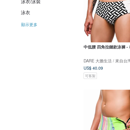
泳衣/泳裝
泳衣
顯示更多
中低腰 四角拉鏈款泳褲 -
US$ 40.09
可客製