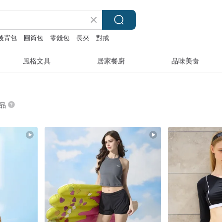
後背包
圓筒包
零錢包
長夾
對戒
風格文具
居家餐廚
品味美食
商品