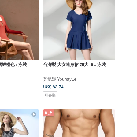
柑橘鮮橙色 / 泳裝
台灣製 大女連身裙 加大~5L 泳裝
莫妮娜 YourstyLe
US$ 83.74
可客製
8 折