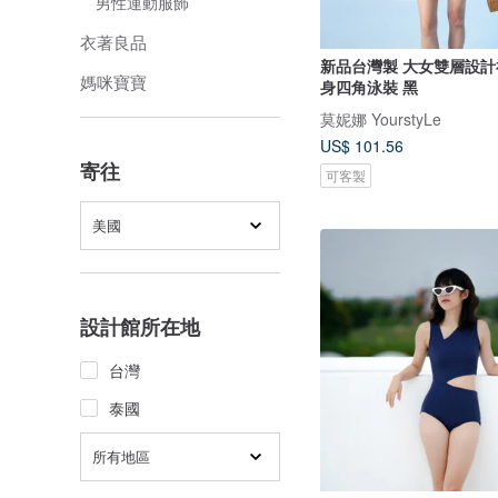
男性運動服飾
衣著良品
新品台灣製 大女雙層設計
媽咪寶寶
身四角泳裝 黑
莫妮娜 YourstyLe
US$ 101.56
寄往
可客製
美國
設計館所在地
台灣
泰國
所有地區