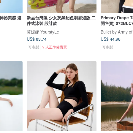
神祕美感 連
新品台灣製 少女灰黑配色削肩短版 二
Primary Drape 
件式泳裝 設計款
開售賣) 072BLC
莫妮娜 YourstyLe
Bullet by Army of
US$ 83.74
US$ 44.98
可客製
9 人正準備購買
可客製