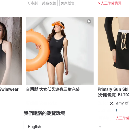
可客製
綠色友善
獨家販售
5 人正準備購買
wimwear
台灣製 大女低叉連身三角泳裝
Primary Sun S
(分開售賣) BLT0
莫妮娜 YourstyLe
Bullet by Army of
US$ 61.47
US$ 28.48
我們建議的瀏覽環境
可客製
可客製
6 人正準