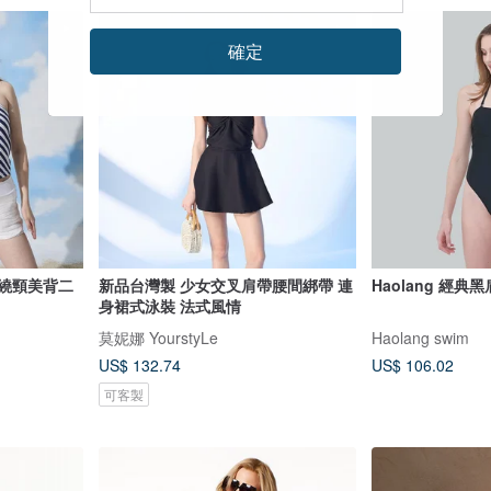
確定
 繞頸美背二
新品台灣製 少女交叉肩帶腰間綁帶 連
Haolang 經
身裙式泳裝 法式風情
莫妮娜 YourstyLe
Haolang swim
US$ 132.74
US$ 106.02
可客製