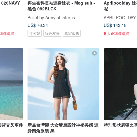
026NAVY
再生布料長袖連身泳衣 - Meg suit -
Aprilpoolday
黑色 082BLCK
呢
Bullet by Army of Interns
APRILPOOLDAY
US$ 76.34
US$ 143.18
正準備購買
可客製
綠色友善
獨家販售
9 人正準備購買
 十字架背交叉兩件
新品台灣製 大女雙層設計神祕美感 連
特別形狀肩帶比基尼
身四角泳裝 黑