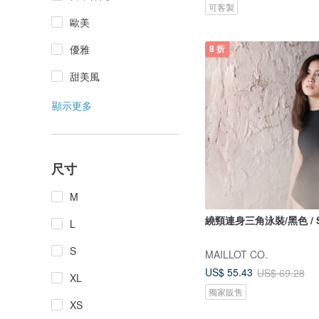
可客製
歐美
優雅
8 折
甜美風
顯示更多
尺寸
M
繞頸連身三角泳裝/黑色 / S
L
S
MAILLOT CO.
US$ 55.43
US$ 69.28
XL
獨家販售
XS