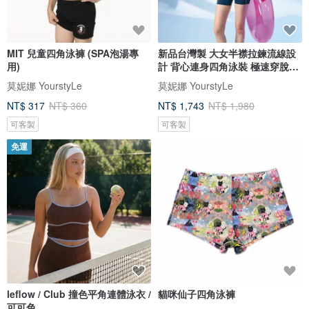
MIT 兒童四角泳褲 (SPA泡湯專
新品台灣製 大女半襟拉鍊流線設
用)
計 背心連身四角泳裝 極速穿脫
~5L
莫妮娜 YourstyLe
莫妮娜 YourstyLe
NT$ 317
NT$ 360
NT$ 1,743
NT$ 1,980
可客製
可客製
免運
leflow / Club 撞色平角連體泳衣 /
貓咪仙子四角泳褲
可可色