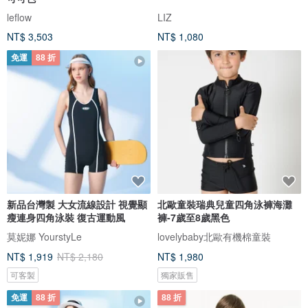
leflow
LIZ
NT$ 3,503
NT$ 1,080
免運
88 折
新品台灣製 大女流線設計 視覺顯
北歐童裝瑞典兒童四角泳褲海灘
瘦連身四角泳裝 復古運動風
褲-7歲至8歲黑色
莫妮娜 YourstyLe
lovelybaby北歐有機棉童裝
NT$ 1,919
NT$ 2,180
NT$ 1,980
可客製
獨家販售
免運
88 折
88 折