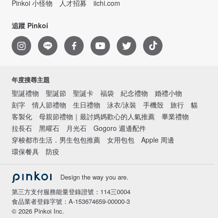
Pinkoi 小怪物
人才招募
iichi.com
追蹤 Pinkoi
年度搜尋主題
聖誕禮物
聖誕節
聖誕卡
福袋
紀念禮物
婚禮小物
刻字
情人節禮物
生日禮物
泳衣/泳裝
手機殼
旅行
貓
客製化
母親節禮物｜最討媽媽歡心的人氣推薦
畢業禮物
拉長石
黑曜石
月光石
Gogoro 週邊配件
穿梭都市生活．男生包包推薦
女用包包
Apple 周邊
環保餐具
防疫
Design the way you are.
第三方支付服務能量登錄證號：114三0004
食品業者登錄字號：A-153674659-00000-3
© 2026 Pinkoi Inc.