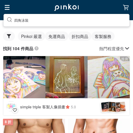
四角泳裝
Pinkoi 嚴選
免運商品
折扣商品
客製服務
熱門程度優先
找到 104 件商品
推廣
4
+
simple triple 客製人像插畫
5.0
8 折