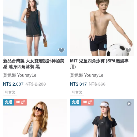
新品台灣製 大女雙層設計神祕美
MIT 兒童四角泳褲 (SPA泡湯專
感 連身四角泳裝 黑
用)
莫妮娜 YourstyLe
莫妮娜 YourstyLe
NT$ 2,007
NT$ 2,280
NT$ 317
NT$ 360
可客製
可客製
免運
88 折
免運
88 折