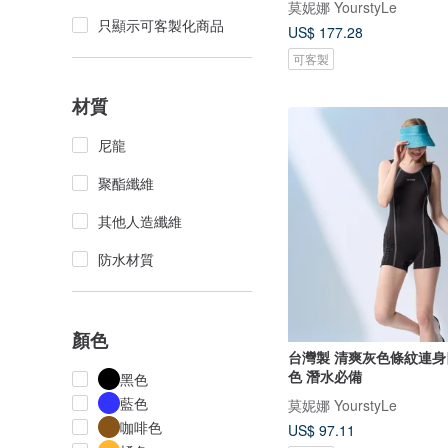
莫妮娜 YourstyLe
只顯示可客製化商品
US$ 177.28
可客製
材質
尼龍
聚酯纖維
其他人造纖維
防水材質
顏色
台灣製 清爽灰色條紋連身
色 潛水必備
黑色
藍色
莫妮娜 YourstyLe
咖啡色
US$ 97.11