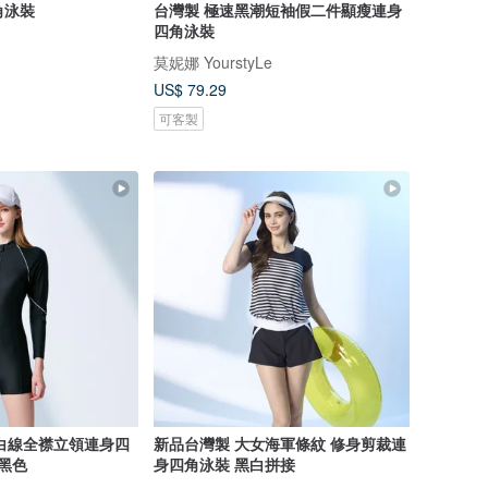
角泳裝
台灣製 極速黑潮短袖假二件顯瘦連身
四角泳裝
莫妮娜 YourstyLe
US$ 79.29
可客製
白線全襟立領連身四
新品台灣製 大女海軍條紋 修身剪裁連
 黑色
身四角泳裝 黑白拼接