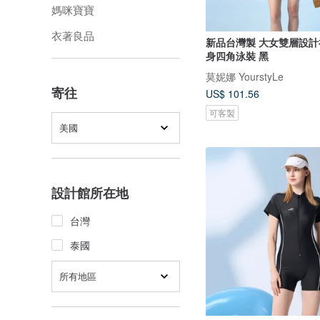
媽咪寶寶
衣著良品
新品台灣製 大女雙層設計
身四角泳裝 黑
莫妮娜 YourstyLe
寄往
US$ 101.56
可客製
美國
設計館所在地
台灣
泰國
所有地區