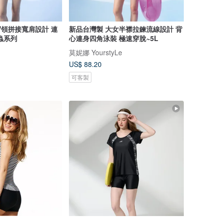
V領拼接寬肩設計 連
新品台灣製 大女半襟拉鍊流線設計 背
蟲系列
心連身四角泳裝 極速穿脫~5L
莫妮娜 YourstyLe
US$ 88.20
可客製