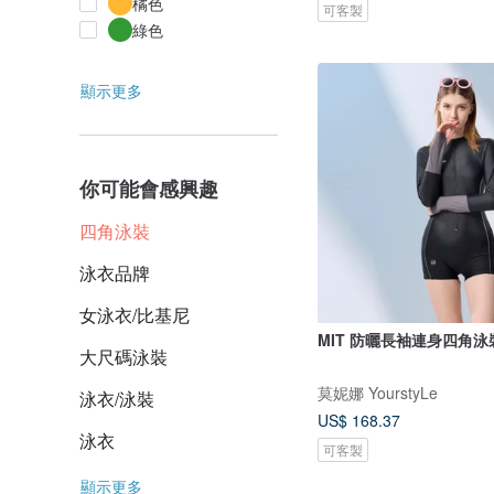
橘色
可客製
綠色
顯示更多
你可能會感興趣
四角泳裝
泳衣品牌
女泳衣/比基尼
MIT 防曬長袖連身四角泳
大尺碼泳裝
莫妮娜 YourstyLe
泳衣/泳裝
US$ 168.37
泳衣
可客製
顯示更多