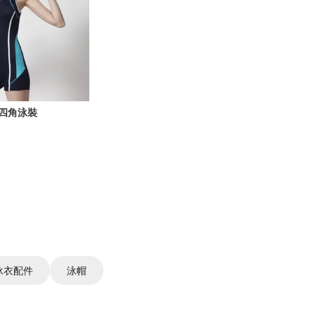
身四角泳裝
泳衣配件
泳帽