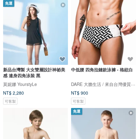
免運
新品台灣製 大女雙層設計神祕美
中低腰 四角拉鏈款泳褲 - 格紋白
感 連身四角泳裝 黑
DARE 大膽生活 / 來自台灣優質男性內著
莫妮娜 YourstyLe
NT$ 2,280
NT$ 900
可客製
可客製
免運