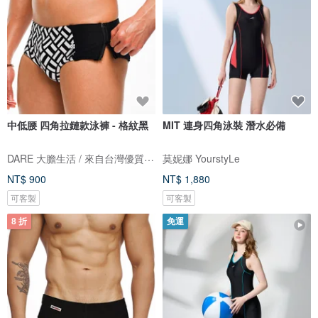
中低腰 四角拉鏈款泳褲 - 格紋黑
MIT 連身四角泳裝 潛水必備
DARE 大膽生活 / 來自台灣優質男性內著
莫妮娜 YourstyLe
NT$ 900
NT$ 1,880
可客製
可客製
8 折
免運