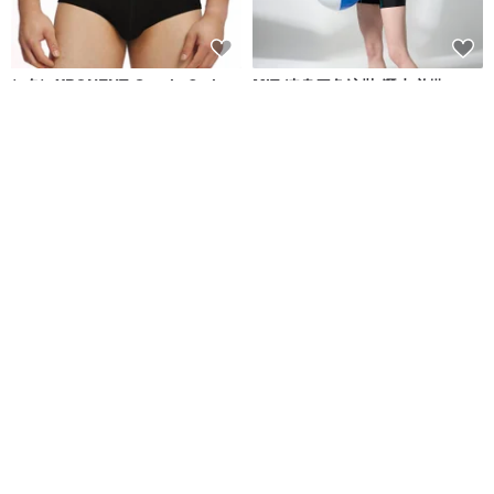
(4色)eXPONENT Gentle Style
MIT 連身四角泳裝 潛水必備
紳士風格 四角泳褲-黑色
eXPONENT
莫妮娜 YourstyLe
NT$ 872
NT$ 1,090
NT$ 1,880
可客製
免運
MIT 兒童 四角泳褲
台灣製 防曬長袖白線全襟立領連
身四角泳裝 浮潛必備 黑色