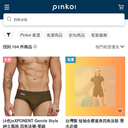
四角泳裝
Pinkoi 嚴選
免運商品
折扣商品
客製服務
熱門程度優先
找到 104 件商品
8 折
免運
(4色)eXPONENT Gentle Style
台灣製 短袖全襟連身四角泳裝 潛
紳士風格 四角泳褲-軍綠
水必備