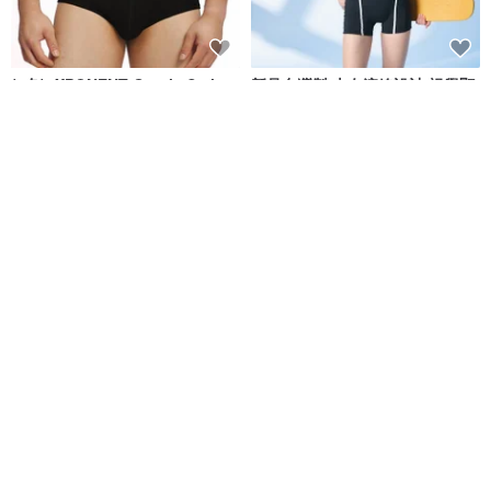
(4色)eXPONENT Gentle Style
新品台灣製 大女流線設計 視覺顯
紳士風格 四角泳褲-黑色
瘦連身四角泳裝 復古運動風
eXPONENT
莫妮娜 YourstyLe
NT$ 872
NT$ 1,090
NT$ 2,180
可客製
免運
MIT 兒童 四角泳褲
MIT 連身四角泳裝 潛水必備