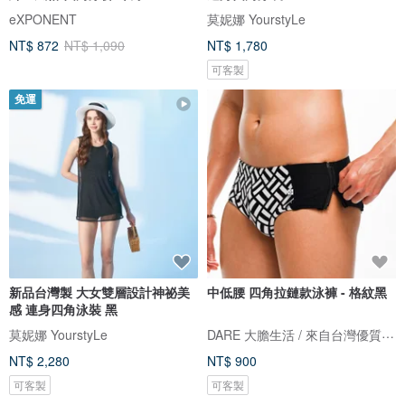
eXPONENT
莫妮娜 YourstyLe
NT$ 872
NT$ 1,090
NT$ 1,780
可客製
免運
新品台灣製 大女雙層設計神祕美
中低腰 四角拉鏈款泳褲 - 格紋黑
感 連身四角泳裝 黑
DARE 大膽生活 / 來自台灣優質男性內著
莫妮娜 YourstyLe
NT$ 2,280
NT$ 900
可客製
可客製