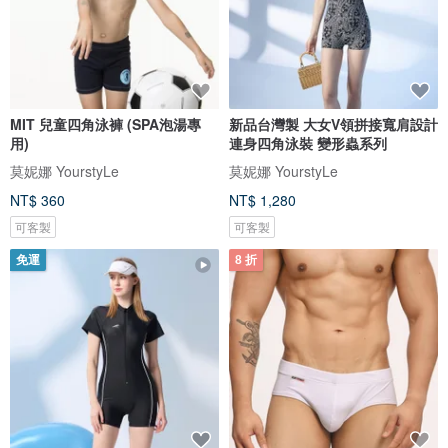
MIT 兒童四角泳褲 (SPA泡湯專
新品台灣製 大女V領拼接寬肩設計
用)
連身四角泳裝 變形蟲系列
莫妮娜 YourstyLe
莫妮娜 YourstyLe
NT$ 360
NT$ 1,280
可客製
可客製
免運
8 折