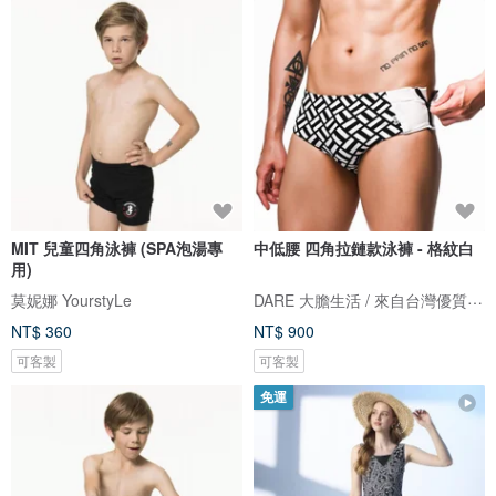
MIT 兒童四角泳褲 (SPA泡湯專
中低腰 四角拉鏈款泳褲 - 格紋白
用)
DARE 大膽生活 / 來自台灣優質男性內著
莫妮娜 YourstyLe
NT$ 360
NT$ 900
可客製
可客製
免運