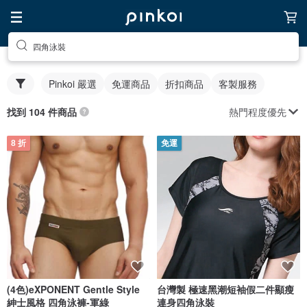
四角泳裝
Pinkoi 嚴選
免運商品
折扣商品
客製服務
熱門程度優先
找到 104 件商品
8 折
免運
(4色)eXPONENT Gentle Style
台灣製 極速黑潮短袖假二件顯瘦
紳士風格 四角泳褲-軍綠
連身四角泳裝