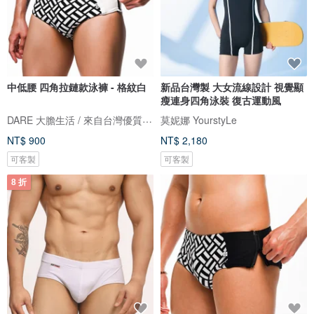
中低腰 四角拉鏈款泳褲 - 格紋白
新品台灣製 大女流線設計 視覺顯
瘦連身四角泳裝 復古運動風
DARE 大膽生活 / 來自台灣優質男性內著
莫妮娜 YourstyLe
NT$ 900
NT$ 2,180
可客製
可客製
8 折