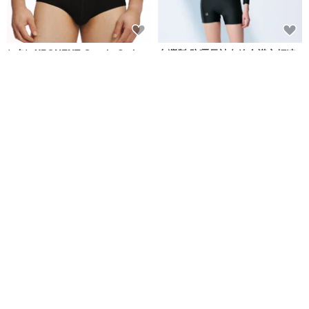
(4色)eXPONENT Gentle Style
台灣製 防曬長袖白線全襟立領連
紳士風格 四角泳褲-黑色
身四角泳裝 浮潛必備 黑色
eXPONENT
莫妮娜 YourstyLe
NT$ 872
NT$ 1,090
NT$ 2,280
可客製
免運
免運
MIT 連身四角泳裝
新品台灣製 大女海軍條紋 修身剪
裁連身四角泳裝 黑白拼接