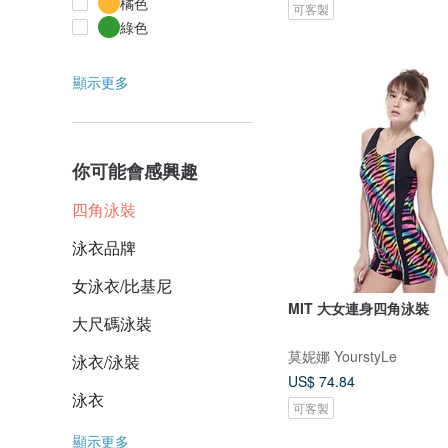
橘色
可客製
綠色
顯示更多
你可能會感興趣
四角泳裝
泳衣品牌
女泳衣/比基尼
MIT 大女連身四角泳裝
大尺碼泳裝
莫妮娜 YourstyLe
泳衣/泳裝
US$ 74.84
泳衣
可客製
顯示更多