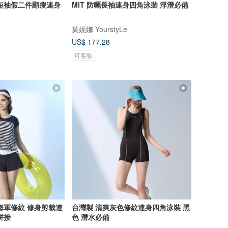
短袖假二件顯瘦連身
MIT 防曬長袖連身四角泳裝 浮潛必備
莫妮娜 YourstyLe
US$ 177.28
可客製
海軍條紋 修身剪裁連
台灣製 清爽灰色條紋連身四角泳裝 黑
拼接
色 潛水必備