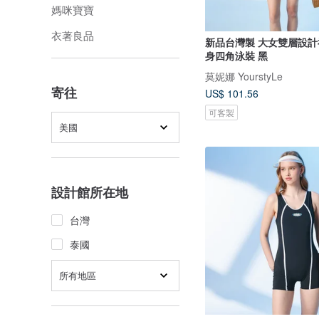
媽咪寶寶
衣著良品
新品台灣製 大女雙層設計
身四角泳裝 黑
莫妮娜 YourstyLe
寄往
US$ 101.56
可客製
美國
設計館所在地
台灣
泰國
所有地區