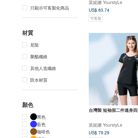
莫妮娜 YourstyLe
只顯示可客製化商品
US$ 83.74
可客製
材質
尼龍
聚酯纖維
其他人造纖維
防水材質
顏色
台灣製 短袖假二件連身四
黑色
藍色
莫妮娜 YourstyLe
咖啡色
US$ 79.29