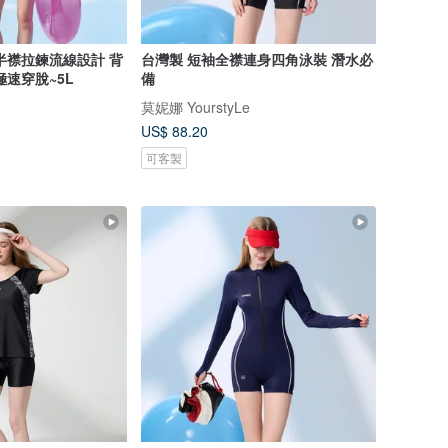
半襟拉鍊流線設計 背
台灣製 短袖全襟連身四角泳裝 潛水必
極速穿脫~5L
備
莫妮娜 YourstyLe
US$ 88.20
可客製