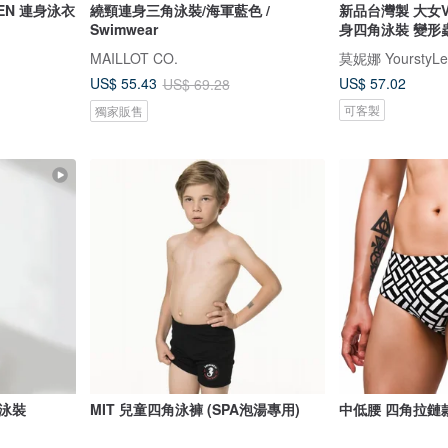
GWEN 連身泳衣
繞頸連身三角泳裝/海軍藍色 /
新品台灣製 大女
Swimwear
身四角泳裝 變形
MAILLOT CO.
莫妮娜 YourstyLe
US$ 57.02
US$ 55.43
US$ 69.28
可客製
獨家販售
泳裝
MIT 兒童四角泳褲 (SPA泡湯專用)
中低腰 四角拉鏈款