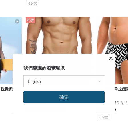
可客製
8 折
我們建議的瀏覽環境
 視覺顯瘦連
(4色)eXPONENT Gentle Style 紳士
中低腰 四角拉鏈款
風格 四角泳褲-軍綠
確定
eXPONENT
US$ 40.09
US$ 38.85
US$ 48.56
可客製