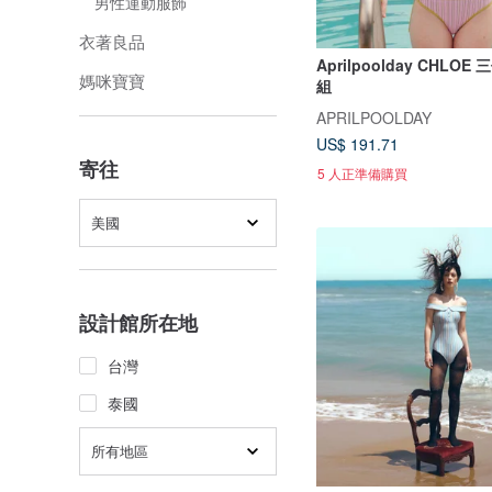
男性運動服飾
衣著良品
Aprilpoolday CHLO
媽咪寶寶
組
APRILPOOLDAY
US$ 191.71
寄往
5 人正準備購買
美國
設計館所在地
台灣
泰國
所有地區