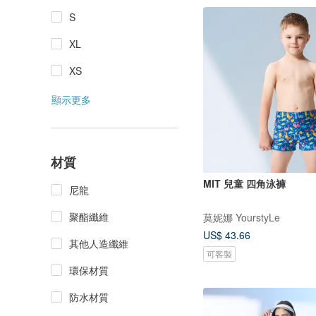
S
XL
XS
顯示更多
材質
MIT 兒童 四角泳褲
尼龍
聚酯纖維
莫妮娜 YourstyLe
US$ 43.66
其他人造纖維
可客製
環保材質
防水材質