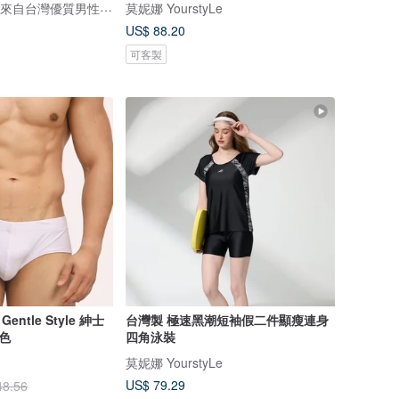
DARE 大膽生活 / 來自台灣優質男性內著
莫妮娜 YourstyLe
US$ 88.20
可客製
Gentle Style 紳士
台灣製 極速黑潮短袖假二件顯瘦連身
色
四角泳裝
莫妮娜 YourstyLe
US$ 79.29
48.56