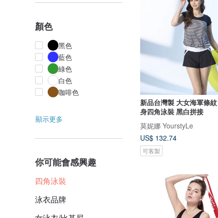
顏色
黑色
藍色
綠色
白色
咖啡色
新品台灣製 大女海軍條紋
身四角泳裝 黑白拼接
顯示更多
莫妮娜 YourstyLe
US$ 132.74
可客製
你可能會感興趣
四角泳裝
泳衣品牌
女泳衣/比基尼