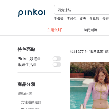
手機殼
零錢包
皮夾
父親節
長夾
主題企劃
時尚潮流
特色亮點
找到 377 件 “
四角泳裝
” 
Pinkoi 嚴選
永續生活
商品分類
運動休閒
女性運動服飾