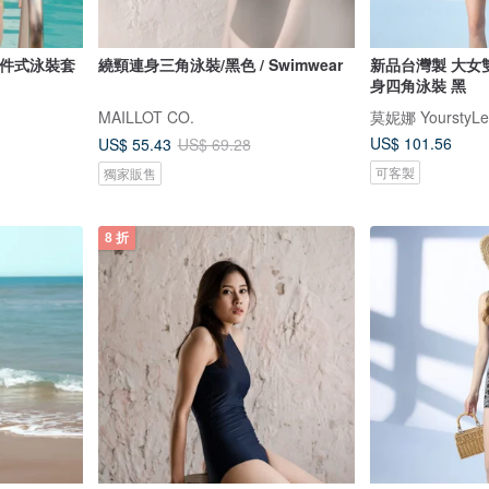
E 三件式泳裝套
繞頸連身三角泳裝/黑色 / Swimwear
新品台灣製 大女
身四角泳裝 黑
MAILLOT CO.
莫妮娜 YourstyLe
US$ 101.56
US$ 55.43
US$ 69.28
可客製
獨家販售
8 折