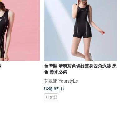
裝
台灣製 清爽灰色條紋連身四角泳裝 黑
色 潛水必備
莫妮娜 YourstyLe
US$ 97.11
可客製