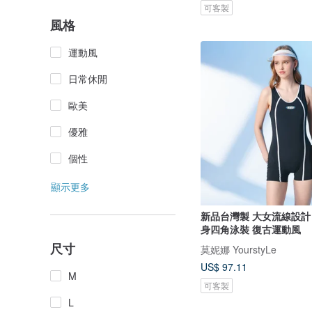
可客製
風格
運動風
日常休閒
歐美
優雅
個性
顯示更多
新品台灣製 大女流線設計
身四角泳裝 復古運動風
尺寸
莫妮娜 YourstyLe
US$ 97.11
M
可客製
L