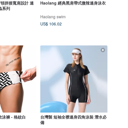
V領拼接寬肩設計 連
Haolang 經典黑肩帶式微辣連身泳衣
蟲系列
Haolang swim
US$ 106.02
泳褲 - 格紋白
台灣製 短袖全襟連身四角泳裝 潛水必
備