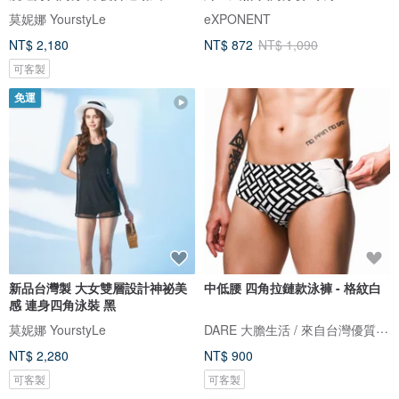
莫妮娜 YourstyLe
eXPONENT
NT$ 2,180
NT$ 872
NT$ 1,090
可客製
免運
新品台灣製 大女雙層設計神祕美
中低腰 四角拉鏈款泳褲 - 格紋白
感 連身四角泳裝 黑
DARE 大膽生活 / 來自台灣優質男性內著
莫妮娜 YourstyLe
NT$ 2,280
NT$ 900
可客製
可客製