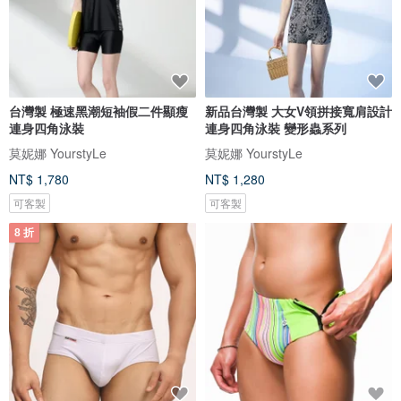
台灣製 極速黑潮短袖假二件顯瘦
新品台灣製 大女V領拼接寬肩設計
連身四角泳裝
連身四角泳裝 變形蟲系列
莫妮娜 YourstyLe
莫妮娜 YourstyLe
NT$ 1,780
NT$ 1,280
可客製
可客製
8 折