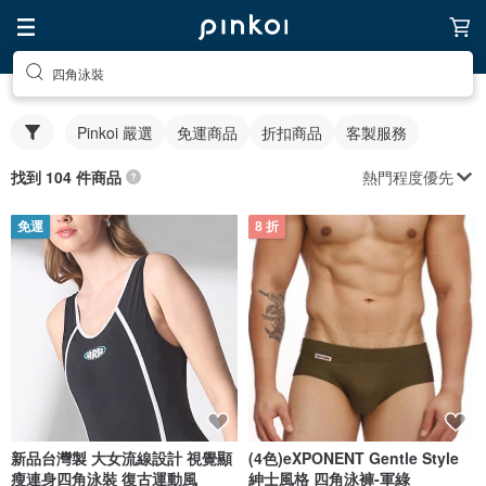
四角泳裝
Pinkoi 嚴選
免運商品
折扣商品
客製服務
熱門程度優先
找到 104 件商品
免運
8 折
新品台灣製 大女流線設計 視覺顯
(4色)eXPONENT Gentle Style
瘦連身四角泳裝 復古運動風
紳士風格 四角泳褲-軍綠