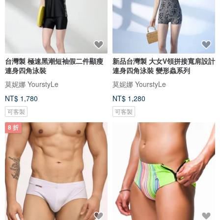
台灣製 極速黑潮短袖假二件顯瘦
新品台灣製 大女V領拼接寬肩設計
連身四角泳裝
連身四角泳裝 變形蟲系列
莫妮娜 YourstyLe
莫妮娜 YourstyLe
NT$ 1,780
NT$ 1,280
可客製
可客製
8 折