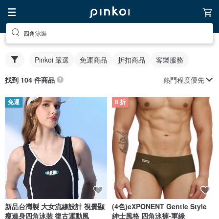
四角泳裝
Pinkoi 嚴選
免運商品
折扣商品
客製服務
熱門程度優先
找到 104 件商品
免運
8 折
新品台灣製 大女流線設計 視覺顯
(4色)eXPONENT Gentle Style
瘦連身四角泳裝 復古運動風
紳士風格 四角泳褲-軍綠