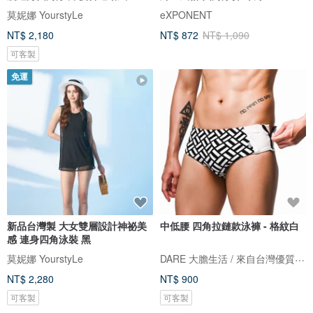
莫妮娜 YourstyLe
eXPONENT
NT$ 2,180
NT$ 872
NT$ 1,090
可客製
免運
新品台灣製 大女雙層設計神祕美
中低腰 四角拉鏈款泳褲 - 格紋白
感 連身四角泳裝 黑
DARE 大膽生活 / 來自台灣優質男性內著
莫妮娜 YourstyLe
NT$ 2,280
NT$ 900
可客製
可客製