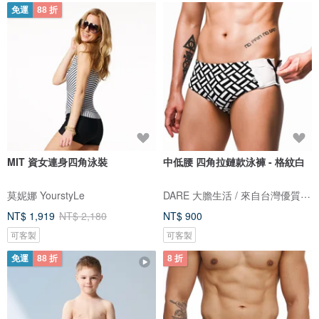
免運
88 折
MIT 資女連身四角泳裝
中低腰 四角拉鏈款泳褲 - 格紋白
DARE 大膽生活 / 來自台灣優質男性內著
莫妮娜 YourstyLe
NT$ 1,919
NT$ 2,180
NT$ 900
可客製
可客製
免運
88 折
8 折