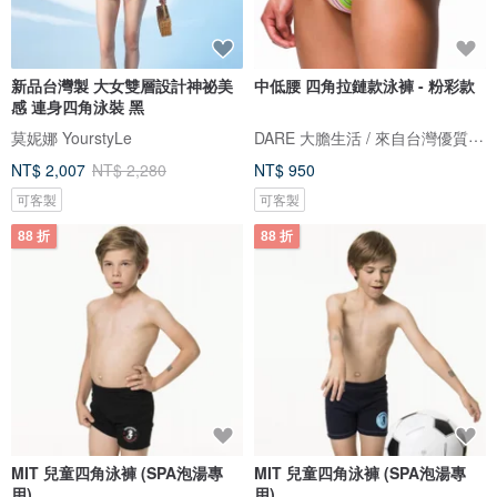
新品台灣製 大女雙層設計神祕美
中低腰 四角拉鏈款泳褲 - 粉彩款
感 連身四角泳裝 黑
DARE 大膽生活 / 來自台灣優質男性內著
莫妮娜 YourstyLe
NT$ 2,007
NT$ 2,280
NT$ 950
可客製
可客製
88 折
88 折
MIT 兒童四角泳褲 (SPA泡湯專
MIT 兒童四角泳褲 (SPA泡湯專
用)
用)