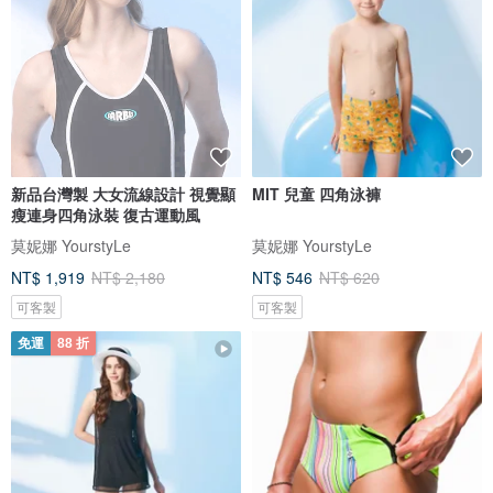
新品台灣製 大女流線設計 視覺顯
MIT 兒童 四角泳褲
瘦連身四角泳裝 復古運動風
莫妮娜 YourstyLe
莫妮娜 YourstyLe
NT$ 1,919
NT$ 2,180
NT$ 546
NT$ 620
可客製
可客製
免運
88 折