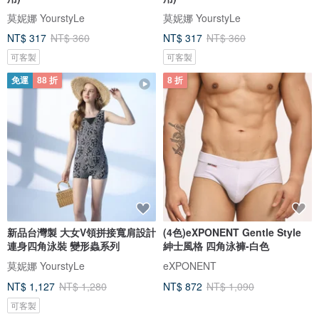
莫妮娜 YourstyLe
莫妮娜 YourstyLe
NT$ 317
NT$ 360
NT$ 317
NT$ 360
可客製
可客製
免運
88 折
8 折
新品台灣製 大女V領拼接寬肩設計
(4色)eXPONENT Gentle Style
連身四角泳裝 變形蟲系列
紳士風格 四角泳褲-白色
莫妮娜 YourstyLe
eXPONENT
NT$ 1,127
NT$ 1,280
NT$ 872
NT$ 1,090
可客製