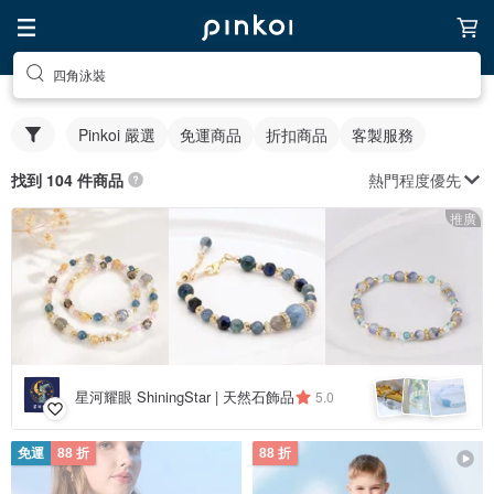
四角泳裝
Pinkoi 嚴選
免運商品
折扣商品
客製服務
熱門程度優先
找到 104 件商品
推廣
星河耀眼 ShiningStar | 天然石飾品
5.0
免運
88 折
88 折