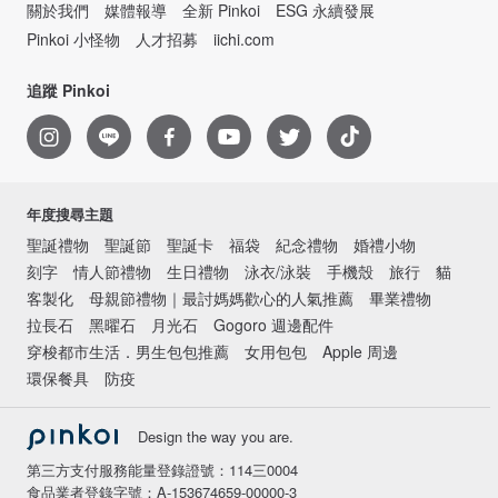
關於我們
媒體報導
全新 Pinkoi
ESG 永續發展
Pinkoi 小怪物
人才招募
iichi.com
追蹤 Pinkoi
年度搜尋主題
聖誕禮物
聖誕節
聖誕卡
福袋
紀念禮物
婚禮小物
刻字
情人節禮物
生日禮物
泳衣/泳裝
手機殼
旅行
貓
客製化
母親節禮物｜最討媽媽歡心的人氣推薦
畢業禮物
拉長石
黑曜石
月光石
Gogoro 週邊配件
穿梭都市生活．男生包包推薦
女用包包
Apple 周邊
環保餐具
防疫
Design the way you are.
第三方支付服務能量登錄證號：114三0004
食品業者登錄字號：A-153674659-00000-3