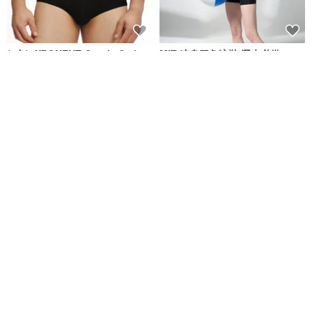
(4色)eXPONENT Gentle Style
MIT 連身四角泳裝 潛水必備
紳士風格 四角泳褲-黑色
eXPONENT
莫妮娜 YourstyLe
NT$ 872
NT$ 1,090
NT$ 1,880
可客製
免運
MIT 兒童 四角泳褲
台灣製 防曬長袖白線全襟立領連
身四角泳裝 浮潛必備 黑色