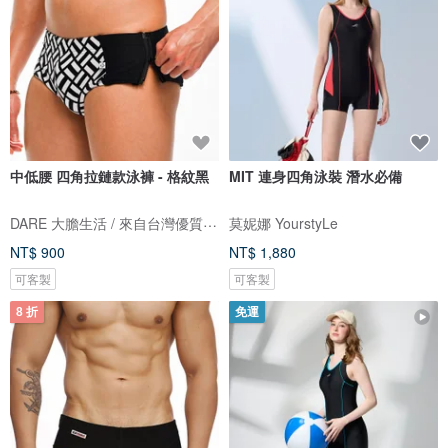
中低腰 四角拉鏈款泳褲 - 格紋黑
MIT 連身四角泳裝 潛水必備
DARE 大膽生活 / 來自台灣優質男性內著
莫妮娜 YourstyLe
NT$ 900
NT$ 1,880
可客製
可客製
8 折
免運