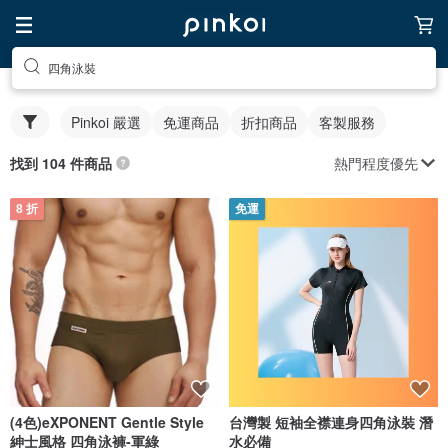
四角泳裝
Pinkoi 嚴選
免運商品
折扣商品
客製服務
熱門程度優先
找到 104 件商品
8 折
免運
(4色)eXPONENT Gentle Style
台灣製 短袖全襟連身四角泳裝 潛
紳士風格 四角泳褲-軍綠
水必備