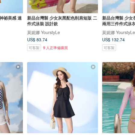
神祕美感 連
新品台灣製 少女灰黑配色削肩短版 二
新品台灣製 少女
件式泳裝 設計款
兩用三件件式泳衣
莫妮娜 YourstyLe
莫妮娜 YourstyLe
US$ 83.74
US$ 132.74
可客製
9 人正準備購買
可客製