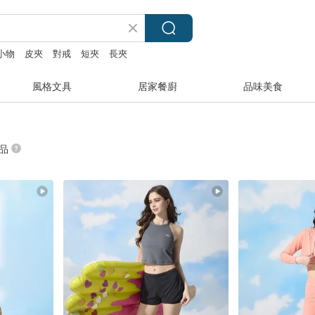
小物
皮夾
對戒
短夾
長夾
風格文具
居家餐廚
品味美食
商品