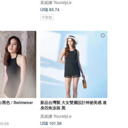
莫妮娜 YourstyLe
US$ 83.74
可客製
色 / Swimwear
新品台灣製 大女雙層設計神祕美感 連
身四角泳裝 黑
莫妮娜 YourstyLe
US$ 101.56
69.28