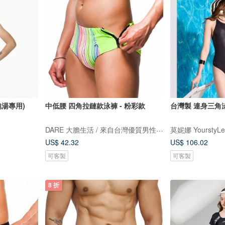
泡湯專用)
中低腰 四角拉鏈款泳褲 - 粉彩款
台灣製 連身三角
DARE 大膽生活 / 來自台灣優質男性內著
莫妮娜 YourstyLe
US$ 42.32
US$ 106.02
可客製
可客製
8 折