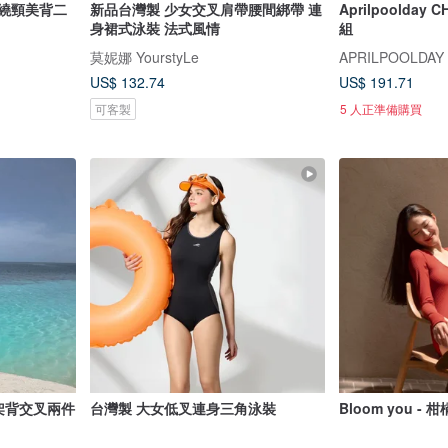
 繞頸美背二
新品台灣製 少女交叉肩帶腰間綁帶 連
Aprilpoolda
身裙式泳裝 法式風情
組
莫妮娜 YourstyLe
APRILPOOLDAY
US$ 132.74
US$ 191.71
可客製
5 人正準備購買
 十字架背交叉兩件
台灣製 大女低叉連身三角泳裝
Bloom you - 