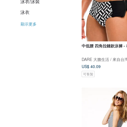
泳衣/泳裝
泳衣
顯示更多
中低腰 四角拉鏈款泳褲 -
US$ 40.09
可客製