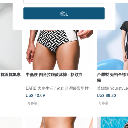
確定
 抗溫抗氯專
中低腰 四角拉鏈款泳褲 - 格紋白
台灣製 短袖全襟
備
DARE 大膽生活 / 來自台灣優質男性內著
莫妮娜 YourstyLe
US$ 40.09
US$ 88.20
可客製
可客製