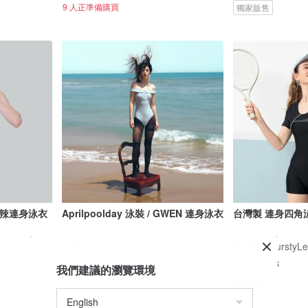
9 人正準備購買
獨家販售
式微辣連身泳衣
Aprilpoolday 泳裝 / GWEN 連身泳衣
台灣製 連身四角
APRILPOOLDAY
莫妮娜 YourstyLe
US$ 158.04
US$ 65.93
我們建議的瀏覽環境
可客製