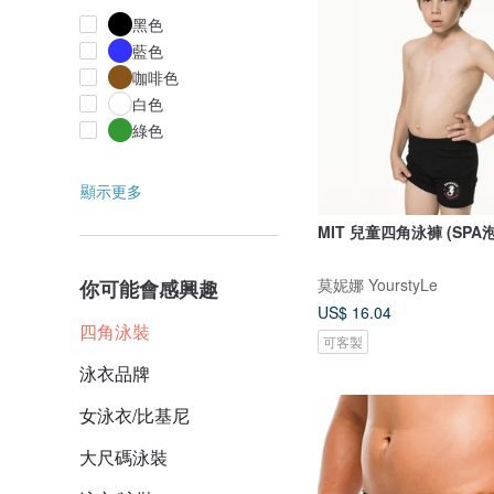
黑色
藍色
咖啡色
白色
綠色
顯示更多
MIT 兒童四角泳褲 (SPA
莫妮娜 YourstyLe
你可能會感興趣
US$ 16.04
四角泳裝
可客製
泳衣品牌
女泳衣/比基尼
大尺碼泳裝