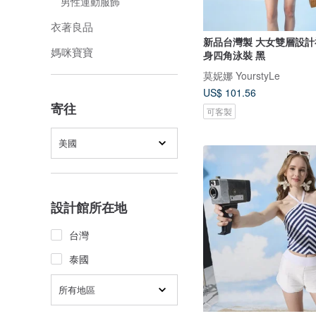
男性運動服飾
衣著良品
新品台灣製 大女雙層設計
媽咪寶寶
身四角泳裝 黑
莫妮娜 YourstyLe
US$ 101.56
寄往
可客製
美國
設計館所在地
台灣
泰國
所有地區