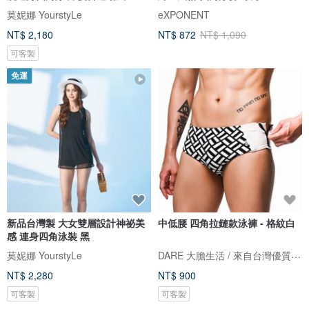
莫妮娜 YourstyLe
eXPONENT
NT$ 2,180
NT$ 872
NT$ 1,090
可客製
免運
新品台灣製 大女雙層設計神祕美
中低腰 四角拉鏈款泳褲 - 格紋白
感 連身四角泳裝 黑
DARE 大膽生活 / 來自台灣優質男性內著
莫妮娜 YourstyLe
NT$ 2,280
NT$ 900
可客製
可客製