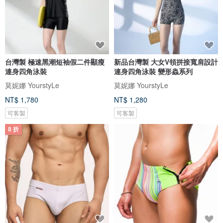
台灣製 極速黑潮短袖假二件顯瘦
新品台灣製 大女V領拼接寬肩設計
連身四角泳裝
連身四角泳裝 變形蟲系列
莫妮娜 YourstyLe
莫妮娜 YourstyLe
NT$ 1,780
NT$ 1,280
可客製
可客製
8 折