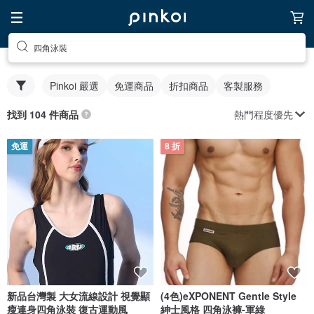
四角泳裝
Pinkoi 嚴選
免運商品
折扣商品
客製服務
熱門程度優先
找到 104 件商品
免運
8 折
新品台灣製 大女流線設計 視覺顯
(4色)eXPONENT Gentle Style
瘦連身四角泳裝 復古運動風
紳士風格 四角泳褲-軍綠