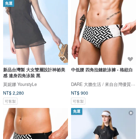
免運
新品台灣製 大女雙層設計神祕美
中低腰 四角拉鏈款泳褲 - 格紋白
感 連身四角泳裝 黑
DARE 大膽生活 / 來自台灣優質男性內著
莫妮娜 YourstyLe
NT$ 2,280
NT$ 900
可客製
可客製
免運