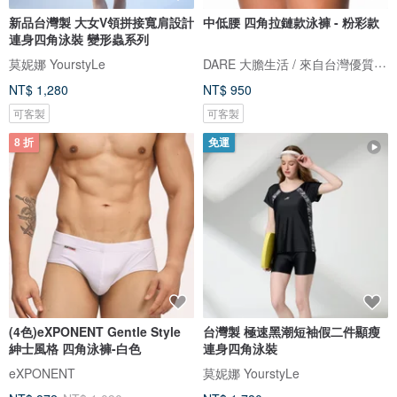
新品台灣製 大女V領拼接寬肩設計
中低腰 四角拉鏈款泳褲 - 粉彩款
連身四角泳裝 變形蟲系列
DARE 大膽生活 / 來自台灣優質男性內著
莫妮娜 YourstyLe
NT$ 1,280
NT$ 950
可客製
可客製
8 折
免運
(4色)eXPONENT Gentle Style
台灣製 極速黑潮短袖假二件顯瘦
紳士風格 四角泳褲-白色
連身四角泳裝
eXPONENT
莫妮娜 YourstyLe