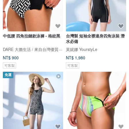
中低腰 四角拉鏈款泳褲 - 格紋黑
台灣製 短袖全襟連身四角泳裝 潛
水必備
DARE 大膽生活 / 來自台灣優質男性內著
莫妮娜 YourstyLe
NT$ 900
NT$ 1,980
可客製
可客製
免運