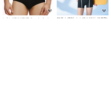
(4色)eXPONENT Gentle Style
新品台灣製 大女流線設計 視覺顯
紳士風格 四角泳褲-黑色
瘦連身四角泳裝 復古運動風
eXPONENT
莫妮娜 YourstyLe
NT$ 872
NT$ 1,090
NT$ 2,180
可客製
免運
免運
MIT 大女連身四角泳裝
台灣製 防曬長袖白線全襟立領連
身四角泳裝 浮潛必備 黑色