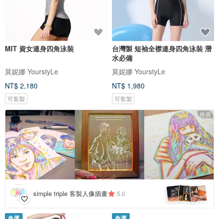
MIT 資女連身四角泳裝
台灣製 短袖全襟連身四角泳裝 潛
水必備
莫妮娜 YourstyLe
莫妮娜 YourstyLe
NT$ 2,180
NT$ 1,980
可客製
可客製
推廣
4
+
simple triple 客製人像插畫
5.0
免運
免運