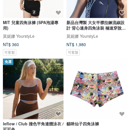
MIT 兒童四角泳褲 (SPA泡湯專
新品台灣製 大女半襟拉鍊流線設
用)
計 背心連身四角泳裝 極速穿脫
~5L
莫妮娜 YourstyLe
莫妮娜 YourstyLe
NT$ 360
NT$ 1,980
可客製
可客製
免運
leflow / Club 撞色平角連體泳衣 /
貓咪仙子四角泳褲
可可色