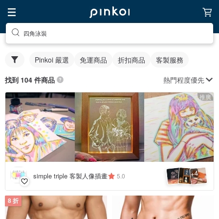
四角泳裝
Pinkoi 嚴選
免運商品
折扣商品
客製服務
熱門程度優先
找到 104 件商品
推廣
4
+
simple triple 客製人像插畫
5.0
8 折