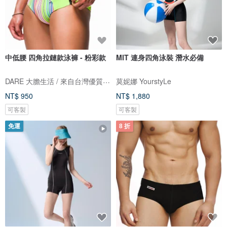
中低腰 四角拉鏈款泳褲 - 粉彩款
MIT 連身四角泳裝 潛水必備
DARE 大膽生活 / 來自台灣優質男性內著
莫妮娜 YourstyLe
NT$ 950
NT$ 1,880
可客製
可客製
免運
8 折