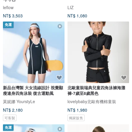
leflow
LIZ
NT$ 3,503
NT$ 1,080
免運
新品台灣製 大女流線設計 視覺顯
北歐童裝瑞典兒童四角泳褲海灘
瘦連身四角泳裝 復古運動風
褲-7歲至8歲黑色
莫妮娜 YourstyLe
lovelybaby北歐有機棉童裝
NT$ 2,180
NT$ 1,980
可客製
獨家販售
免運