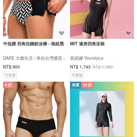
中低腰 四角拉鏈款泳褲 - 格紋黑
MIT 連身四角泳裝
DARE 大膽生活 / 來自台灣優質男性內著
莫妮娜 YourstyLe
NT$ 900
NT$ 1,743
NT$ 1,980
可客製
可客製
8 折
免運
88 折