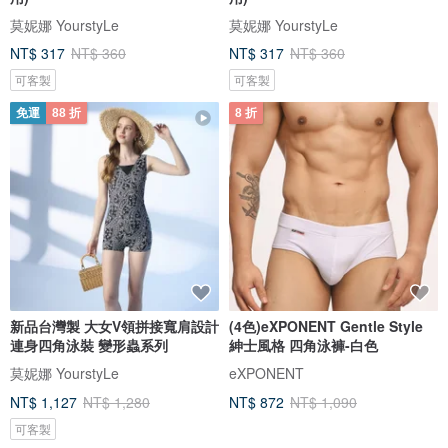
莫妮娜 YourstyLe
莫妮娜 YourstyLe
NT$ 317
NT$ 360
NT$ 317
NT$ 360
可客製
可客製
免運
88 折
8 折
新品台灣製 大女V領拼接寬肩設計
(4色)eXPONENT Gentle Style
連身四角泳裝 變形蟲系列
紳士風格 四角泳褲-白色
莫妮娜 YourstyLe
eXPONENT
NT$ 1,127
NT$ 1,280
NT$ 872
NT$ 1,090
可客製