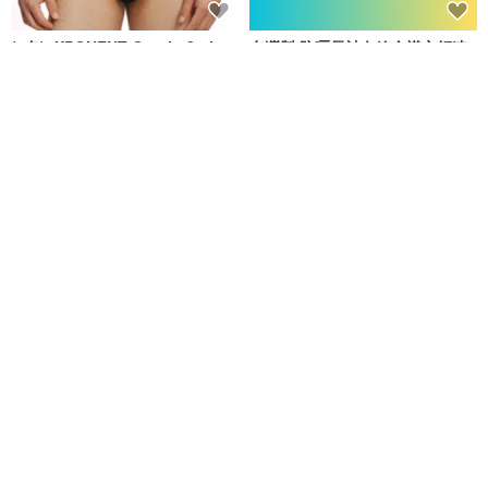
(4色)eXPONENT Gentle Style
台灣製 防曬長袖白線全襟立領連
紳士風格 四角泳褲-黑色
身四角泳裝 浮潛必備 黑色
eXPONENT
莫妮娜 YourstyLe
NT$ 872
NT$ 1,090
NT$ 2,007
NT$ 2,280
可客製
免運
88 折
免運
88 折
台灣製 極速黑潮短袖假二件顯瘦
台灣製 清爽灰色條紋連身四角泳
連身四角泳裝
裝 黑色 潛水必備
莫妮娜 YourstyLe
莫妮娜 YourstyLe