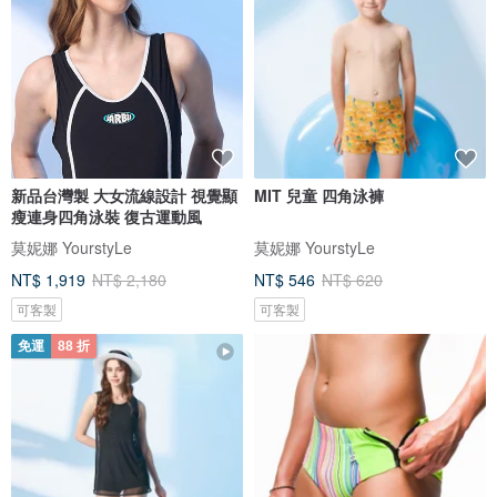
新品台灣製 大女流線設計 視覺顯
MIT 兒童 四角泳褲
瘦連身四角泳裝 復古運動風
莫妮娜 YourstyLe
莫妮娜 YourstyLe
NT$ 1,919
NT$ 2,180
NT$ 546
NT$ 620
可客製
可客製
免運
88 折