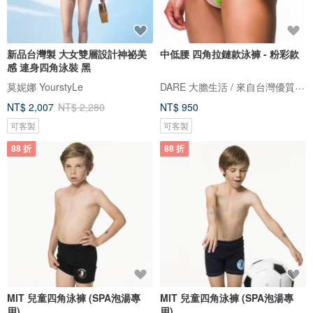
新品台灣製 大女雙層設計神祕美
中低腰 四角拉鏈款泳褲 - 粉彩款
感 連身四角泳裝 黑
DARE 大膽生活 / 來自台灣優質男性內著
莫妮娜 YourstyLe
NT$ 2,007
NT$ 2,280
NT$ 950
可客製
可客製
88 折
88 折
MIT 兒童四角泳褲 (SPA泡湯專
MIT 兒童四角泳褲 (SPA泡湯專
用)
用)