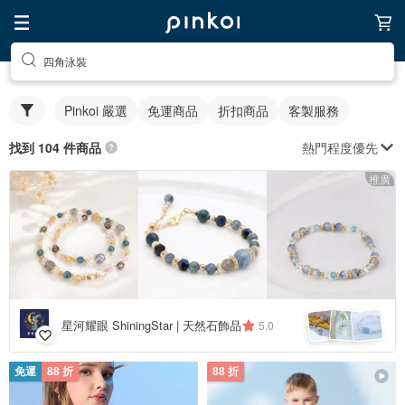
四角泳裝
Pinkoi 嚴選
免運商品
折扣商品
客製服務
熱門程度優先
找到 104 件商品
推廣
星河耀眼 ShiningStar | 天然石飾品
5.0
免運
88 折
88 折