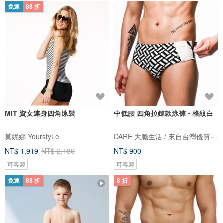
免運
88 折
MIT 資女連身四角泳裝
中低腰 四角拉鏈款泳褲 - 格紋白
DARE 大膽生活 / 來自台灣優質男性內著
莫妮娜 YourstyLe
NT$ 1,919
NT$ 2,180
NT$ 900
可客製
可客製
免運
88 折
8 折