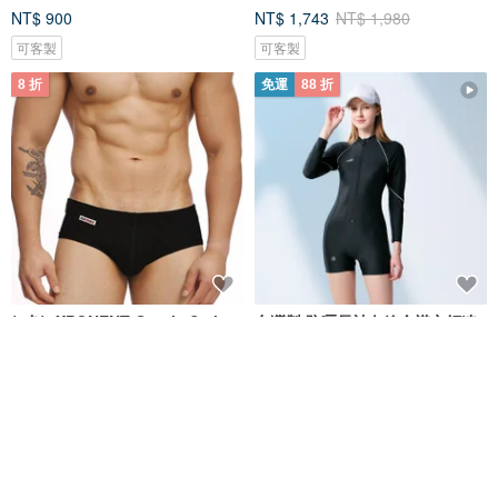
NT$ 900
NT$ 1,743
NT$ 1,980
可客製
可客製
8 折
免運
88 折
(4色)eXPONENT Gentle Style
台灣製 防曬長袖白線全襟立領連
紳士風格 四角泳褲-黑色
身四角泳裝 浮潛必備 黑色
eXPONENT
莫妮娜 YourstyLe
NT$ 872
NT$ 1,090
NT$ 2,007
NT$ 2,280
可客製
免運
88 折
免運
88 折