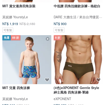
MIT 資女連身四角泳裝
中低腰 四角拉鏈款泳褲 - 格紋白
DARE 大膽生活 / 來自台灣優質男性內著
莫妮娜 YourstyLe
NT$ 1,919
NT$ 2,180
NT$ 900
可客製
可客製
免運
88 折
8 折
MIT 兒童 四角泳褲
(4色)eXPONENT Gentle Style
紳士風格 四角泳褲-軍綠
莫妮娜 YourstyLe
eXPONENT