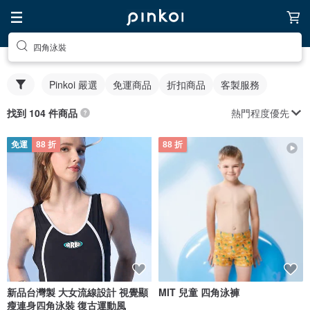
四角泳裝
Pinkoi 嚴選
免運商品
折扣商品
客製服務
熱門程度優先
找到 104 件商品
免運
88 折
88 折
新品台灣製 大女流線設計 視覺顯
MIT 兒童 四角泳褲
瘦連身四角泳裝 復古運動風