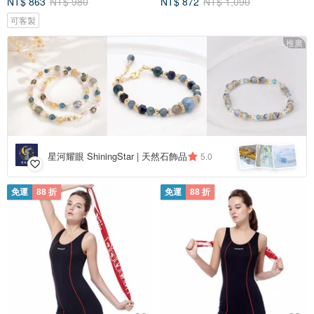
NT$ 863
NT$ 980
NT$ 872
NT$ 1,090
可客製
推廣
星河耀眼 ShiningStar | 天然石飾品
5.0
免運
88 折
免運
88 折