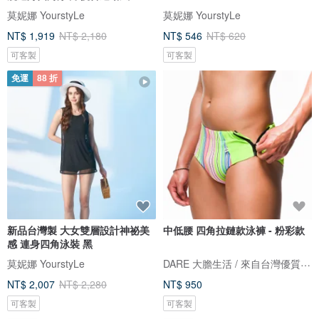
莫妮娜 YourstyLe
莫妮娜 YourstyLe
NT$ 1,919
NT$ 2,180
NT$ 546
NT$ 620
可客製
可客製
免運
88 折
新品台灣製 大女雙層設計神祕美
中低腰 四角拉鏈款泳褲 - 粉彩款
感 連身四角泳裝 黑
DARE 大膽生活 / 來自台灣優質男性內著
莫妮娜 YourstyLe
NT$ 2,007
NT$ 2,280
NT$ 950
可客製
可客製