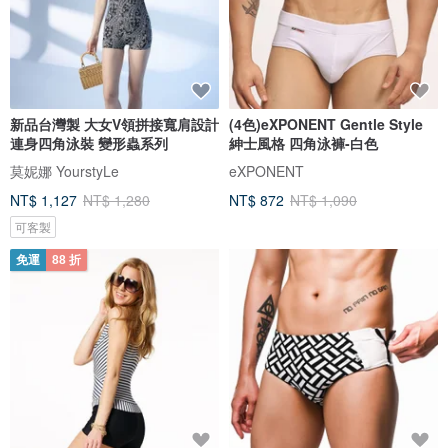
新品台灣製 大女V領拼接寬肩設計
(4色)eXPONENT Gentle Style
連身四角泳裝 變形蟲系列
紳士風格 四角泳褲-白色
莫妮娜 YourstyLe
eXPONENT
NT$ 1,127
NT$ 1,280
NT$ 872
NT$ 1,090
可客製
免運
88 折