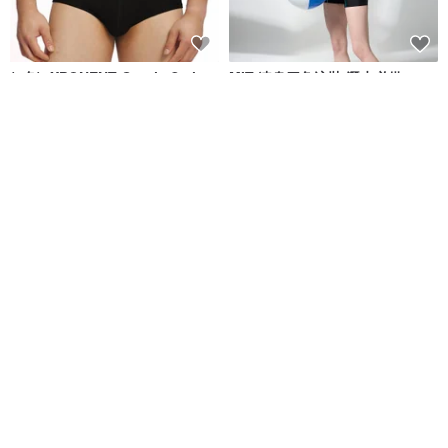
(4色)eXPONENT Gentle Style
MIT 連身四角泳裝 潛水必備
紳士風格 四角泳褲-黑色
eXPONENT
莫妮娜 YourstyLe
NT$ 872
NT$ 1,090
NT$ 1,880
可客製
免運
MIT 兒童 四角泳褲
台灣製 防曬長袖白線全襟立領連
身四角泳裝 浮潛必備 黑色