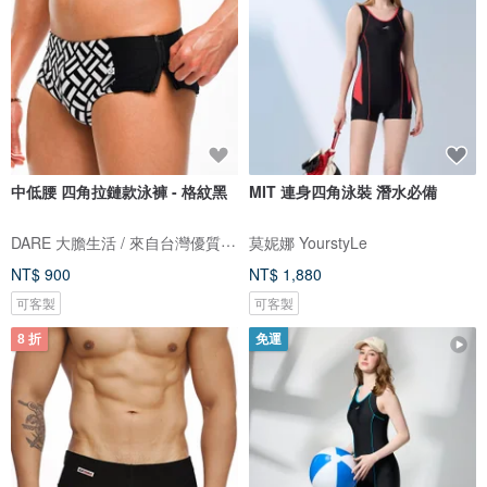
中低腰 四角拉鏈款泳褲 - 格紋黑
MIT 連身四角泳裝 潛水必備
DARE 大膽生活 / 來自台灣優質男性內著
莫妮娜 YourstyLe
NT$ 900
NT$ 1,880
可客製
可客製
8 折
免運