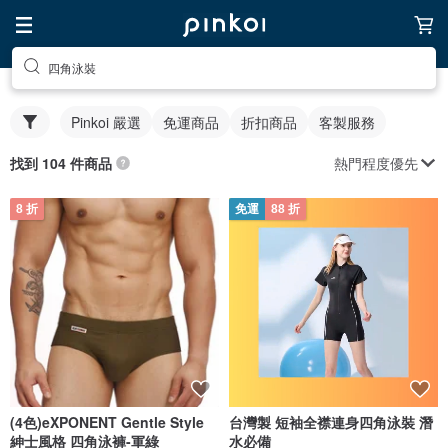
四角泳裝
Pinkoi 嚴選
免運商品
折扣商品
客製服務
熱門程度優先
找到 104 件商品
8 折
免運
88 折
(4色)eXPONENT Gentle Style
台灣製 短袖全襟連身四角泳裝 潛
紳士風格 四角泳褲-軍綠
水必備