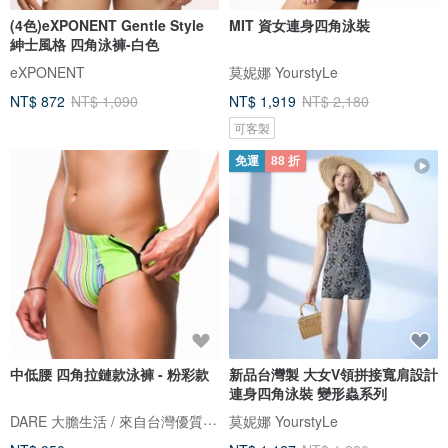
(4色)eXPONENT Gentle Style
MIT 資女連身四角泳裝
紳士風格 四角泳褲-白色
eXPONENT
莫妮娜 YourstyLe
NT$ 872
NT$ 1,090
NT$ 1,919
NT$ 2,180
可客製
免運
88 折
中低腰 四角拉鏈款泳褲 - 粉彩款
新品台灣製 大女V領拼接寬肩設計
連身四角泳裝 變形蟲系列
DARE 大膽生活 / 來自台灣優質男性內著
莫妮娜 YourstyLe