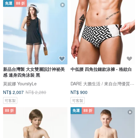
免運
88 折
新品台灣製 大女雙層設計神祕美
中低腰 四角拉鏈款泳褲 - 格紋白
感 連身四角泳裝 黑
DARE 大膽生活 / 來自台灣優質男性內著
莫妮娜 YourstyLe
NT$ 2,007
NT$ 2,280
NT$ 900
可客製
可客製
88 折
免運
88 折