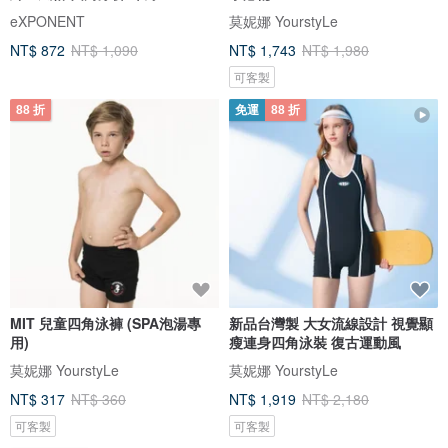
eXPONENT
莫妮娜 YourstyLe
NT$ 872
NT$ 1,090
NT$ 1,743
NT$ 1,980
可客製
88 折
免運
88 折
MIT 兒童四角泳褲 (SPA泡湯專
新品台灣製 大女流線設計 視覺顯
用)
瘦連身四角泳裝 復古運動風
莫妮娜 YourstyLe
莫妮娜 YourstyLe
NT$ 317
NT$ 360
NT$ 1,919
NT$ 2,180
可客製
可客製