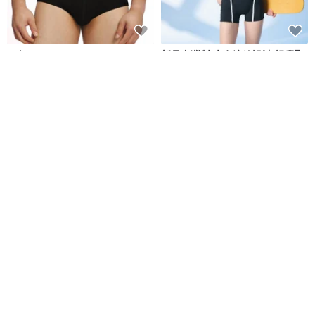
(4色)eXPONENT Gentle Style
新品台灣製 大女流線設計 視覺顯
紳士風格 四角泳褲-黑色
瘦連身四角泳裝 復古運動風
eXPONENT
莫妮娜 YourstyLe
NT$ 872
NT$ 1,090
NT$ 2,180
可客製
免運
MIT 兒童 四角泳褲
MIT 連身四角泳裝 潛水必備