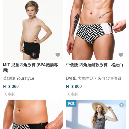
MIT 兒童四角泳褲 (SPA泡湯專
中低腰 四角拉鏈款泳褲 - 格紋白
用)
DARE 大膽生活 / 來自台灣優質男性內著
莫妮娜 YourstyLe
NT$ 360
NT$ 900
可客製
可客製
免運