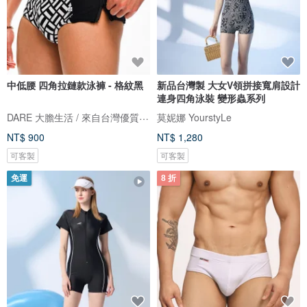
中低腰 四角拉鏈款泳褲 - 格紋黑
新品台灣製 大女V領拼接寬肩設計
連身四角泳裝 變形蟲系列
DARE 大膽生活 / 來自台灣優質男性內著
莫妮娜 YourstyLe
NT$ 900
NT$ 1,280
可客製
可客製
免運
8 折