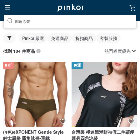
四角泳裝
Pinkoi 嚴選
免運商品
折扣商品
客製服務
熱門程度優先
找到 104 件商品
8 折
免運
(4色)eXPONENT Gentle Style
台灣製 極速黑潮短袖假二件顯瘦
紳士風格 四角泳褲-軍綠
連身四角泳裝