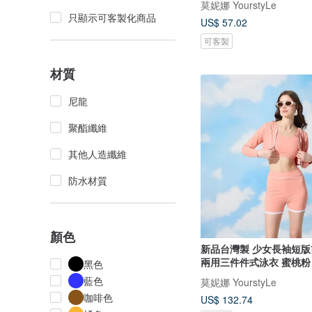
莫妮娜 YourstyLe
只顯示可客製化商品
US$ 57.02
可客製
材質
尼龍
聚酯纖維
其他人造纖維
防水材質
顏色
新品台灣製 少女長袖短版
兩用三件件式泳衣 蜜桃粉
黑色
藍色
莫妮娜 YourstyLe
咖啡色
US$ 132.74