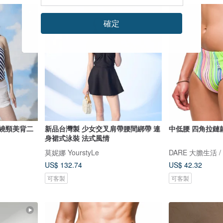
確定
 繞頸美背二
新品台灣製 少女交叉肩帶腰間綁帶 連
中低腰 四角拉鏈款
身裙式泳裝 法式風情
莫妮娜 YourstyLe
US$ 132.74
US$ 42.32
可客製
可客製