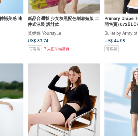
神祕美感 連
新品台灣製 少女灰黑配色削肩短版 二
Primary Drape 
件式泳裝 設計款
開售賣) 072BLC
莫妮娜 YourstyLe
Bullet by Army of
US$ 83.74
US$ 44.98
可客製
7 人正準備購買
可客製