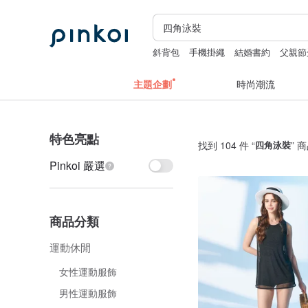
斜背包
手機掛繩
結婚書約
父親節
中秋禮盒
主題企劃
時尚潮流
特色亮點
找到 104 件 “
四角泳裝
” 
Pinkoi 嚴選
商品分類
運動休閒
女性運動服飾
男性運動服飾