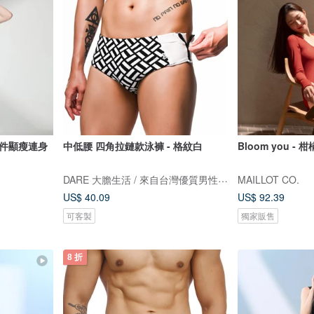
二件顯瘦連身
中低腰 四角拉鏈款泳褲 - 格紋白
Bloom you - 
DARE 大膽生活 / 來自台灣優質男性內著
MAILLOT CO.
US$ 40.09
US$ 92.39
可客製
獨家販售
8 折