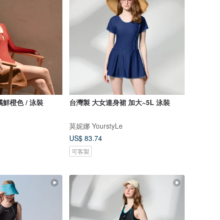
柑橘鮮橙色 / 泳裝
台灣製 大女連身裙 加大~5L 泳裝
莫妮娜 YourstyLe
US$ 83.74
可客製