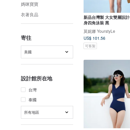
媽咪寶寶
衣著良品
新品台灣製 大女雙層設計
身四角泳裝 黑
莫妮娜 YourstyLe
寄往
US$ 101.56
可客製
美國
設計館所在地
台灣
泰國
所有地區