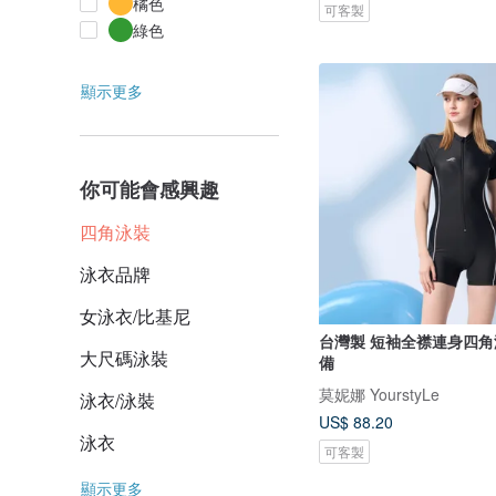
橘色
可客製
綠色
顯示更多
你可能會感興趣
四角泳裝
泳衣品牌
女泳衣/比基尼
台灣製 短袖全襟連身四角
大尺碼泳裝
備
莫妮娜 YourstyLe
泳衣/泳裝
US$ 88.20
泳衣
可客製
顯示更多