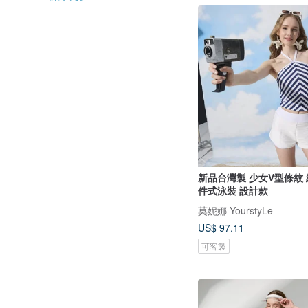
新品台灣製 少女V型條紋
件式泳裝 設計款
莫妮娜 YourstyLe
US$ 97.11
可客製