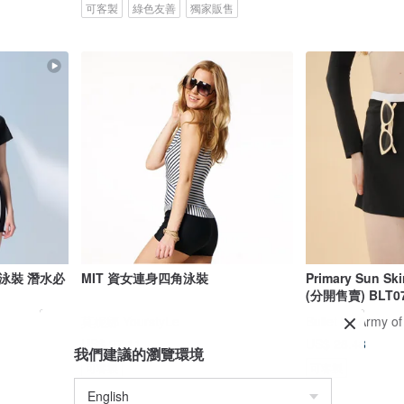
可客製
綠色友善
獨家販售
泳裝 潛水必
MIT 資女連身四角泳裝
Primary Sun S
(分開售賣) BLT0
莫妮娜 YourstyLe
Bullet by Army of
US$ 97.11
US$ 28.48
我們建議的瀏覽環境
可客製
可客製