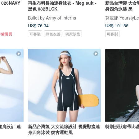
026NAVY
再生布料長袖連身泳衣 - Meg suit -
新品台灣製 大女
黑色 082BLCK
身四角泳裝 黑
Bullet by Army of Interns
莫妮娜 YourstyLe
US$ 76.34
US$ 101.56
準備購買
可客製
綠色友善
獨家販售
可客製
寬肩設計 連
新品台灣製 大女流線設計 視覺顯瘦連
特別形狀肩帶比基尼
身四角泳裝 復古運動風