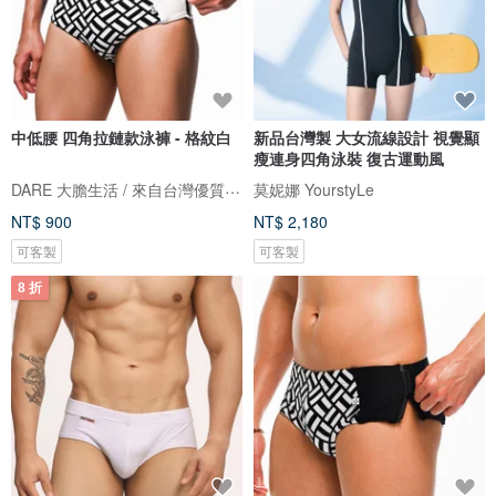
中低腰 四角拉鏈款泳褲 - 格紋白
新品台灣製 大女流線設計 視覺顯
瘦連身四角泳裝 復古運動風
DARE 大膽生活 / 來自台灣優質男性內著
莫妮娜 YourstyLe
NT$ 900
NT$ 2,180
可客製
可客製
8 折