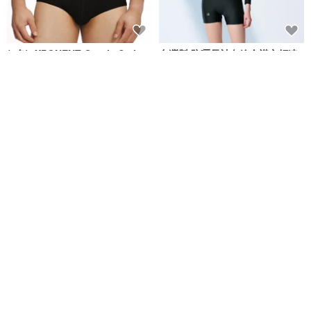
(4色)eXPONENT Gentle Style
台灣製 防曬長袖白線全襟立領連
紳士風格 四角泳褲-黑色
身四角泳裝 浮潛必備 黑色
eXPONENT
莫妮娜 YourstyLe
NT$ 872
NT$ 1,090
NT$ 2,280
可客製
免運
免運
MIT 連身四角泳裝
新品台灣製 大女海軍條紋 修身剪
裁連身四角泳裝 黑白拼接