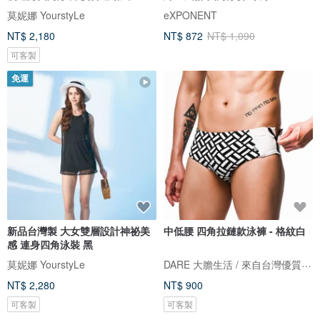
莫妮娜 YourstyLe
eXPONENT
NT$ 2,180
NT$ 872
NT$ 1,090
可客製
免運
新品台灣製 大女雙層設計神祕美
中低腰 四角拉鏈款泳褲 - 格紋白
感 連身四角泳裝 黑
DARE 大膽生活 / 來自台灣優質男性內著
莫妮娜 YourstyLe
NT$ 2,280
NT$ 900
可客製
可客製