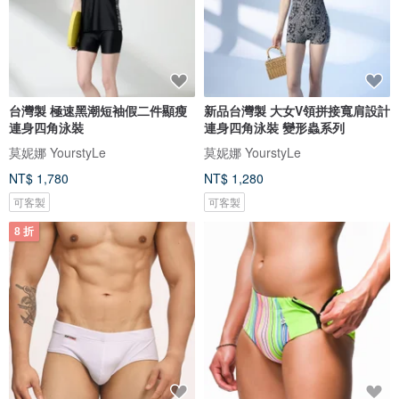
台灣製 極速黑潮短袖假二件顯瘦
新品台灣製 大女V領拼接寬肩設計
連身四角泳裝
連身四角泳裝 變形蟲系列
莫妮娜 YourstyLe
莫妮娜 YourstyLe
NT$ 1,780
NT$ 1,280
可客製
可客製
8 折