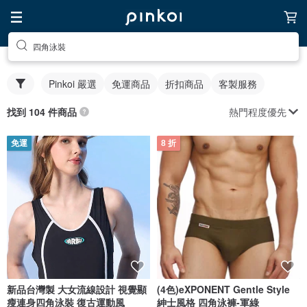
四角泳裝
Pinkoi 嚴選
免運商品
折扣商品
客製服務
熱門程度優先
找到 104 件商品
免運
8 折
新品台灣製 大女流線設計 視覺顯
(4色)eXPONENT Gentle Style
瘦連身四角泳裝 復古運動風
紳士風格 四角泳褲-軍綠