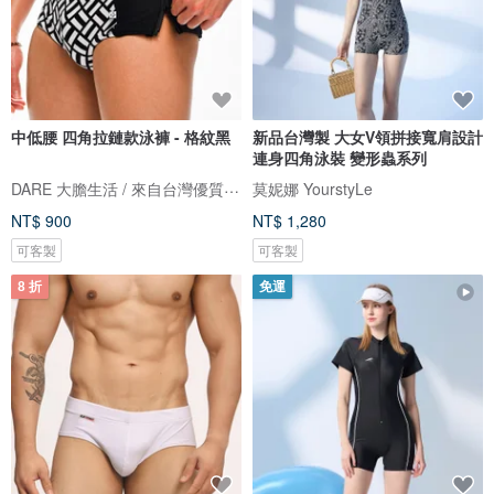
中低腰 四角拉鏈款泳褲 - 格紋黑
新品台灣製 大女V領拼接寬肩設計
連身四角泳裝 變形蟲系列
DARE 大膽生活 / 來自台灣優質男性內著
莫妮娜 YourstyLe
NT$ 900
NT$ 1,280
可客製
可客製
8 折
免運