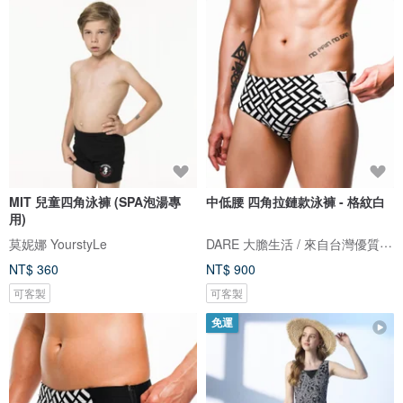
MIT 兒童四角泳褲 (SPA泡湯專
中低腰 四角拉鏈款泳褲 - 格紋白
用)
DARE 大膽生活 / 來自台灣優質男性內著
莫妮娜 YourstyLe
NT$ 360
NT$ 900
可客製
可客製
免運