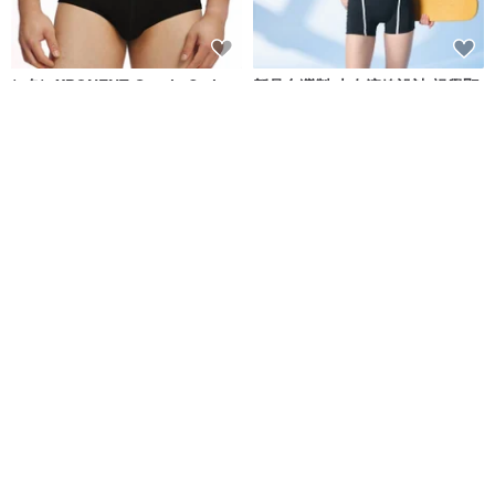
(4色)eXPONENT Gentle Style
新品台灣製 大女流線設計 視覺顯
紳士風格 四角泳褲-黑色
瘦連身四角泳裝 復古運動風
eXPONENT
莫妮娜 YourstyLe
NT$ 872
NT$ 1,090
NT$ 2,180
可客製
免運
免運
MIT 大女連身四角泳裝
台灣製 清爽灰色條紋連身四角泳
裝 黑色 潛水必備