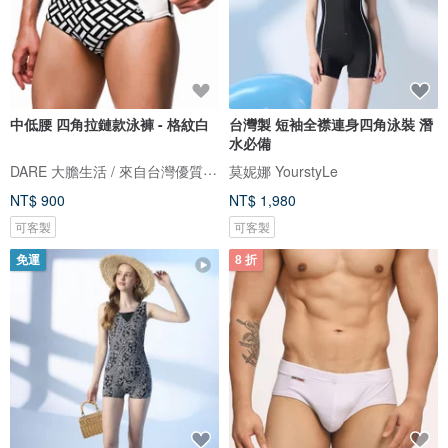
中低腰 四角拉鏈款泳褲 - 格紋白
台灣製 短袖全襟連身四角泳裝 潛
水必備
DARE 大膽生活 / 來自台灣優質男性內著
莫妮娜 YourstyLe
NT$ 900
NT$ 1,980
可客製
可客製
免運
8 折