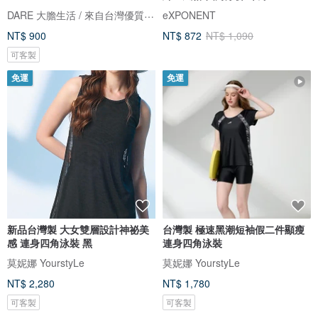
DARE 大膽生活 / 來自台灣優質男性內著
eXPONENT
NT$ 900
NT$ 872
NT$ 1,090
可客製
免運
免運
新品台灣製 大女雙層設計神祕美
台灣製 極速黑潮短袖假二件顯瘦
感 連身四角泳裝 黑
連身四角泳裝
莫妮娜 YourstyLe
莫妮娜 YourstyLe
NT$ 2,280
NT$ 1,780
可客製
可客製