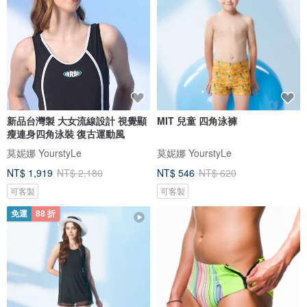
新品台灣製 大女流線設計 視覺顯
MIT 兒童 四角泳褲
瘦連身四角泳裝 復古運動風
莫妮娜 YourstyLe
莫妮娜 YourstyLe
NT$ 1,919
NT$ 2,180
NT$ 546
NT$ 620
可客製
可客製
免運
88 折