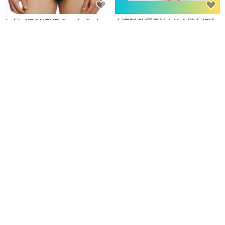
(4色)eXPONENT Gentle Style
台灣製 防曬長袖白線全襟立領連
紳士風格 四角泳褲-黑色
身四角泳裝 浮潛必備 黑色
eXPONENT
莫妮娜 YourstyLe
NT$ 872
NT$ 1,090
NT$ 2,007
NT$ 2,280
可客製
免運
88 折
免運
88 折
台灣製 極速黑潮短袖假二件顯瘦
台灣製 清爽灰色條紋連身四角泳
連身四角泳裝
裝 黑色 潛水必備
莫妮娜 YourstyLe
莫妮娜 YourstyLe