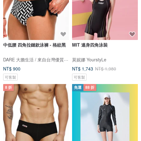
中低腰 四角拉鏈款泳褲 - 格紋黑
MIT 連身四角泳裝
DARE 大膽生活 / 來自台灣優質男性內著
莫妮娜 YourstyLe
NT$ 900
NT$ 1,743
NT$ 1,980
可客製
可客製
8 折
免運
88 折