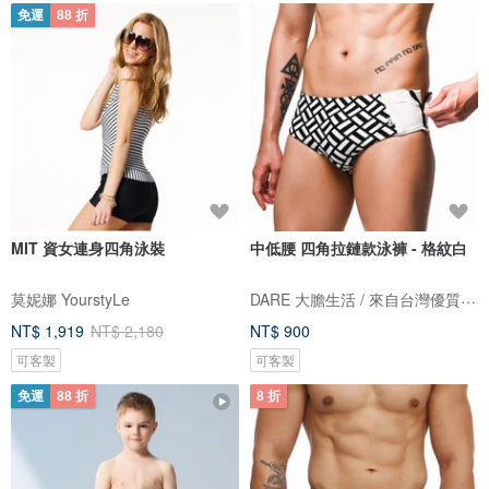
免運
88 折
MIT 資女連身四角泳裝
中低腰 四角拉鏈款泳褲 - 格紋白
DARE 大膽生活 / 來自台灣優質男性內著
莫妮娜 YourstyLe
NT$ 1,919
NT$ 2,180
NT$ 900
可客製
可客製
免運
88 折
8 折