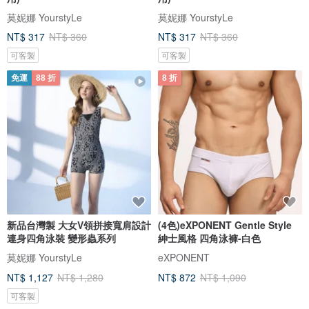
莫妮娜 YourstyLe
莫妮娜 YourstyLe
NT$ 317
NT$ 360
NT$ 317
NT$ 360
可客製
可客製
免運
88 折
8 折
新品台灣製 大女V領拼接寬肩設計
(4色)eXPONENT Gentle Style
連身四角泳裝 變形蟲系列
紳士風格 四角泳褲-白色
莫妮娜 YourstyLe
eXPONENT
NT$ 1,127
NT$ 1,280
NT$ 872
NT$ 1,090
可客製