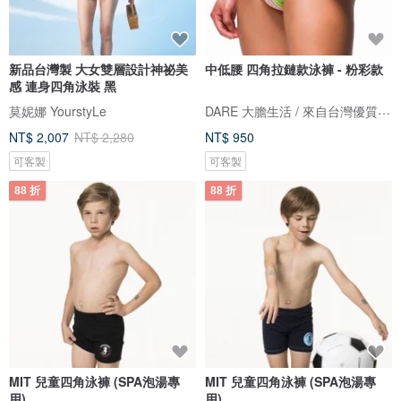
新品台灣製 大女雙層設計神祕美
中低腰 四角拉鏈款泳褲 - 粉彩款
感 連身四角泳裝 黑
DARE 大膽生活 / 來自台灣優質男性內著
莫妮娜 YourstyLe
NT$ 2,007
NT$ 2,280
NT$ 950
可客製
可客製
88 折
88 折
MIT 兒童四角泳褲 (SPA泡湯專
MIT 兒童四角泳褲 (SPA泡湯專
用)
用)