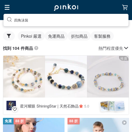
四角泳裝
Pinkoi 嚴選
免運商品
折扣商品
客製服務
熱門程度優先
找到 104 件商品
推廣
星河耀眼 ShiningStar | 天然石飾品
5.0
免運
88 折
88 折